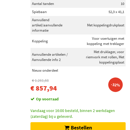
Aantal tanden
10
Spiebaan
52,3 x 41,1
Aanvullend
artikel/aanvullende
Met koppelingdrukplaat
informatie
Voor voertuigen met
Koppeling
koppeling met treklager
Met druklager, voor
Aanvullende artikelen /
riemvork met rollen, Met
Aanvullende info 2
koppelingsplaat
Nieuw onderdeel
€ 1.261,68
-32%
€ 857,94
Op voorraad
Vandaag voor 16:00 besteld, binnen 2 werkdagen
(zaterdag) bij u geleverd.
Bestellen