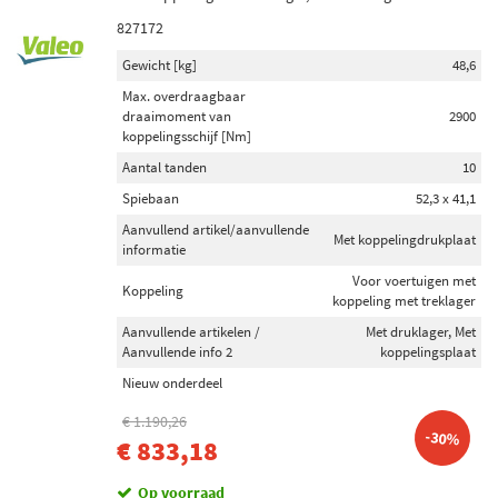
827172
Gewicht [kg]
48,6
Max. overdraagbaar
draaimoment van
2900
koppelingsschijf [Nm]
Aantal tanden
10
Spiebaan
52,3 x 41,1
Aanvullend artikel/aanvullende
Met koppelingdrukplaat
informatie
Voor voertuigen met
Koppeling
koppeling met treklager
Aanvullende artikelen /
Met druklager, Met
Aanvullende info 2
koppelingsplaat
Nieuw onderdeel
€ 1.190,26
-30%
€ 833,18
Op voorraad