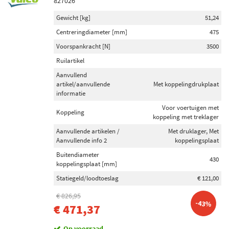
827026
Gewicht [kg]
51,24
Centreringdiameter [mm]
475
Voorspankracht [N]
3500
Ruilartikel
Aanvullend
artikel/aanvullende
Met koppelingdrukplaat
informatie
Voor voertuigen met
Koppeling
koppeling met treklager
Aanvullende artikelen /
Met druklager, Met
Aanvullende info 2
koppelingsplaat
Buitendiameter
430
koppelingsplaat [mm]
Statiegeld/loodtoeslag
€ 121,00
€ 826,95
-43%
€ 471,37
Op voorraad