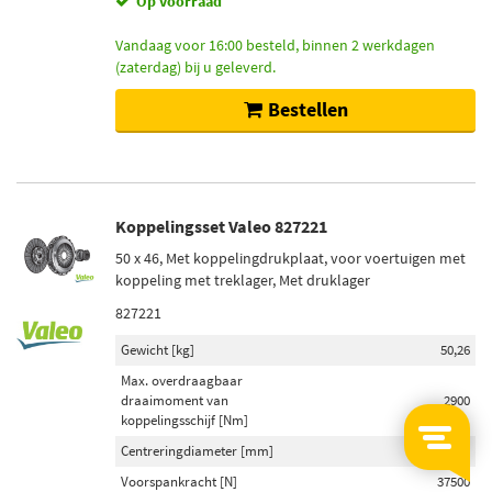
Op voorraad
Vandaag voor 16:00 besteld, binnen 2 werkdagen
(zaterdag) bij u geleverd.
Bestellen
Koppelingsset Valeo 827221
50 x 46, Met koppelingdrukplaat, voor voertuigen met
koppeling met treklager, Met druklager
827221
Gewicht [kg]
50,26
Max. overdraagbaar
draaimoment van
2900
koppelingsschijf [Nm]
Centreringdiameter [mm]
475
Voorspankracht [N]
37500