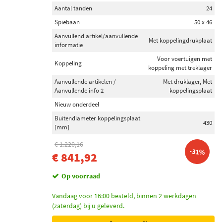
Aantal tanden
24
Spiebaan
50 x 46
Aanvullend artikel/aanvullende
Met koppelingdrukplaat
informatie
Voor voertuigen met
Koppeling
koppeling met treklager
Aanvullende artikelen /
Met druklager, Met
Aanvullende info 2
koppelingsplaat
Nieuw onderdeel
Buitendiameter koppelingsplaat
430
[mm]
€ 1.220,16
-31%
€ 841,92
Op voorraad
Vandaag voor 16:00 besteld, binnen 2 werkdagen
(zaterdag) bij u geleverd.