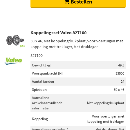
Bestellen
Koppelingsset Valeo 827100
50 x 46, Met koppelingdrukplaat, voor voertuigen met
koppeling met treklager, Met druklager
827100
Gewicht [kg]
49,5
Voorspankracht [N]
33500
Aantal tanden
24
Spiebaan
50 x 46
Aanvullend
artikel/aanvullende
Met koppelingdrukplaat
informatie
Voor voertuigen met
Koppeling
koppeling met treklager
Aanvullende artikelen /
Met druklager, Met