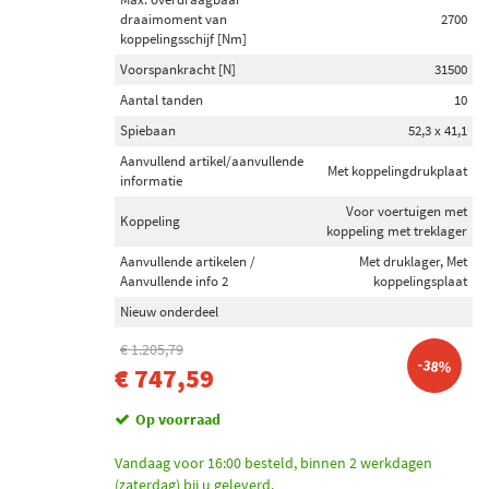
Valeo (157)
draaimoment van
2700
koppelingsschijf [Nm]
Sachs (24)
Voorspankracht [N]
31500
Rymec (5)
Aantal tanden
10
Spiebaan
52,3 x 41,1
Toon meer
Aanvullend artikel/aanvullende
Met koppelingdrukplaat
informatie
Categorieën
Voor voertuigen met
Koppelingsset (238)
Koppeling
koppeling met treklager
Koppelingsversterker (8)
Aanvullende artikelen /
Met druklager, Met
Hoofdkoppelingscilinder reparatieset (5)
Aanvullende info 2
koppelingsplaat
Hoofd-/Hulpkoppelingcilinderset (4)
Nieuw onderdeel
Tripode (3)
€ 1.205,79
-38%
Toon meer
€ 747,59
Op voorraad
Voorraad
Niet op voorraad (148)
Vandaag voor 16:00 besteld, binnen 2 werkdagen
(zaterdag) bij u geleverd.
Op voorraad (113)