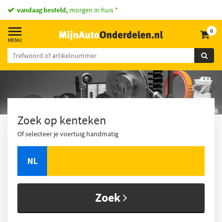
vandaag besteld,
morgen in huis *
0
Zoek op kenteken
Of selecteer je voertuig handmatig
NL
Zoek