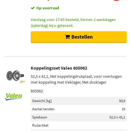
Op voorraad
Vandaag voor 17:45 besteld, binnen 2 werkdagen
(zaterdag) bij u geleverd.
Bestellen
Koppelingsset Valeo 805062
52,3 x 41,1, Met koppelingdrukplaat, voor voertuigen
met koppeling met treklager, Met druklager
805062
Gewicht [kg]
50,9
Aantal tanden
10
Spiebaan
52,3 x 41,1
Ruilartikel