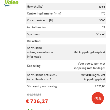
Gewicht [kg]
49,55
Centreringdiameter [mm]
470
Voorspankracht [N]
3000
Aantal tanden
24
Spiebaan
50 x 46
Ruilartikel
Aanvullend
artikel/aanvullende
Met koppelingdrukplaat
informatie
Voor voertuigen met
Koppeling
koppeling met treklager
Aanvullende artikelen /
Met druklager, Met
Aanvullende info 2
koppelingsplaat
Statiegeld/loodtoeslag
€ 121,00
€ 1.052,55
-31%
€ 726,27