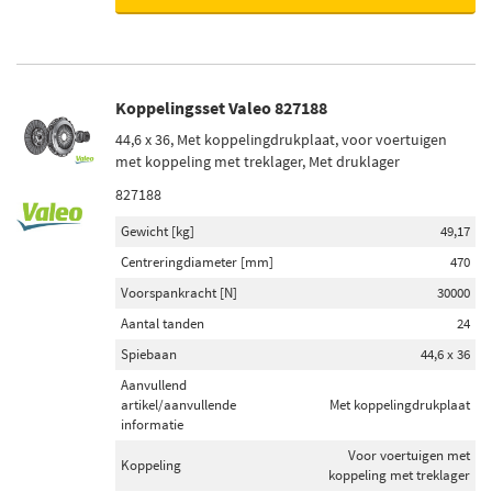
Koppelingsset Valeo 827188
44,6 x 36, Met koppelingdrukplaat, voor voertuigen
met koppeling met treklager, Met druklager
827188
Gewicht [kg]
49,17
Centreringdiameter [mm]
470
Voorspankracht [N]
30000
Aantal tanden
24
Spiebaan
44,6 x 36
Aanvullend
artikel/aanvullende
Met koppelingdrukplaat
informatie
Voor voertuigen met
Koppeling
koppeling met treklager