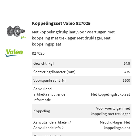
Koppelingsset Valeo 827025
Met koppelingdrukplaat, voor voertuigen met
koppeling met treklager, Met druklager, Met
koppelingsplaat
827025
Gewicht [kg]
54,5
Centreringdiameter [mm]
475
Voorspankracht [N]
3500
Aanvullend
artikel/aanvullende
Met koppelingdrukplaat
informatie
Voor voertuigen met
Koppeling
koppeling met treklager
Aanvullende artikelen /
Met druklager, Met
Aanvullende info 2
koppelingsplaat