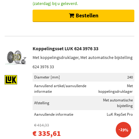
(zaterdag) bij u geleverd.
Bestellen
Koppelingsset LUK 624 3976 33
Met koppelingsdruklager, Met automatische bijstelling
624 3976 33
Diameter [mm]
240
Aanvullend artikel/aanvullende
Met
informatie
koppelingsdruklager
Met automatische
Afstelling
bijstelling
Aanvullende informatie
LuK RepSet Pro
€ 414,33
-19%
€ 335,61