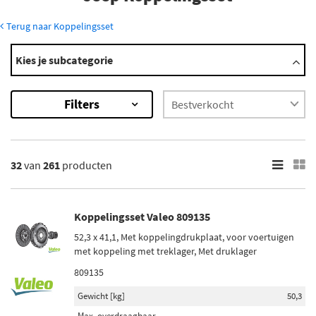
Terug naar Koppelingsset
Modellen
Kies je subcategorie
Cherokee
Cj Serie
Filters
Commander
Compass
Grand Cherokee
Toon meer
32
van
261
producten
×
261
Resultaten
Koppelingsset Valeo 809135
52,3 x 41,1, Met koppelingdrukplaat, voor voertuigen
×
met koppeling met treklager, Met druklager
Merk
809135
LUK (20)
Gewicht [kg]
50,3
Blue Print (7)
Max. overdraagbaar