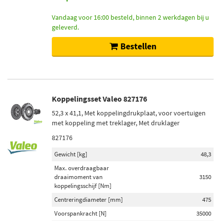
Vandaag voor 16:00 besteld, binnen 2 werkdagen bij u
geleverd.
Bestellen
Koppelingsset Valeo 827176
52,3 x 41,1, Met koppelingdrukplaat, voor voertuigen
met koppeling met treklager, Met druklager
827176
Gewicht [kg]
48,3
Max. overdraagbaar
draaimoment van
3150
koppelingsschijf [Nm]
Centreringdiameter [mm]
475
Voorspankracht [N]
35000