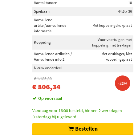
Aantal tanden
10
Spiebaan
44,6 x 36
Aanvullend
artikel/aanvullende
Met koppelingdrukplaat
informatie
Voor voertuigen met
Koppeling
koppeling met treklager
Aanvullende artikelen /
Met druklager, Met
Aanvullende info 2
koppelingsplaat
Nieuw onderdeel
€ 1.185,80
-32%
€ 806,34
Op voorraad
Vandaag voor 16:00 besteld, binnen 2 werkdagen
(zaterdag) bij u geleverd.
Bestellen