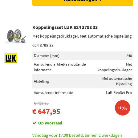
Koppelingsset LUK 624 3798 33
Met koppelingsdruklager, Met automatische bijstelling
624 3798 33
Diameter [mm]
240
Aanvullend artikel/aanvullende
Met
informatie
koppelingsdruklager
Met automatische
Afstelling
bijstelling
Aanvullende informatie
LuK RepSet Pro
€ 719,95
-10%
€ 647,95
Op voorraad
Vandaag voor 17:00 besteld, binnen 2 werkdagen