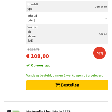
Bundelt
Jerrycan
ype
Inhoud
5
[liter]
Viscosit
eit
5W-40
klasse
SAE
€ 229,79
-53%
€ 108,00
Op voorraad
Vandaag besteld, binnen 2 werkdagen bij u geleverd.
Bestellen
Motorolie Liqui Moly 8576