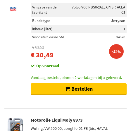
Vrijgave van de
Volvo VCC RBS0-2AE, API SP, ACEA
fabrikant
C5
Bundeltype
Jerrycan
Inhoud [liter]
1
Viscositeit klasse SAE
0W-20
€ 63,52
-52%
€ 30,49
Op voorraad
Vandaag besteld, binnen 2 werkdagen bij u geleverd.
Bestellen
Motorolie Liqui Moly 8973
Wuling, VW 500 00, Longlife-01 FE (bis, HAVAL