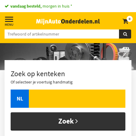
vandaag besteld,
morgen in huis *
0
Zoek op kenteken
Of selecteer je voertuig handmatig
NL
Zoek