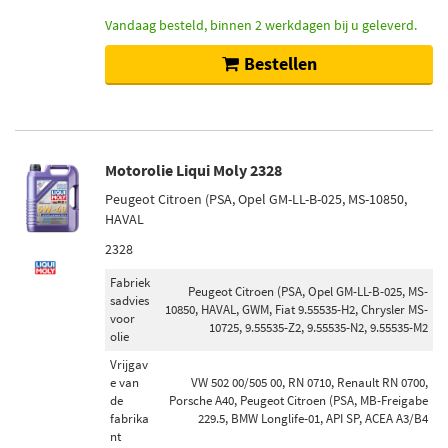
Vandaag besteld, binnen 2 werkdagen bij u geleverd.
Bestellen
Motorolie Liqui Moly 2328
Peugeot Citroen (PSA, Opel GM-LL-B-025, MS-10850,
HAVAL
2328
Fabriek
Peugeot Citroen (PSA, Opel GM-LL-B-025, MS-
sadvies
10850, HAVAL, GWM, Fiat 9.55535-H2, Chrysler MS-
voor
10725, 9.55535-Z2, 9.55535-N2, 9.55535-M2
olie
Vrijgav
e van
VW 502 00/505 00, RN 0710, Renault RN 0700,
de
Porsche A40, Peugeot Citroen (PSA, MB-Freigabe
fabrika
229.5, BMW Longlife-01, API SP, ACEA A3/B4
nt