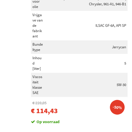
voor
Chrysler, 961-A1, 946-B1
olie
Vrijga
ve van
de
ILSAC GF-6A, API SP
fabrik
ant
Bunde
Jerrycan
ltype
Inhou
d
5
[liter]
Viscos
iteit
5W-30
klasse
SAE
€ 228,85
-50%
€ 114,43
Op voorraad