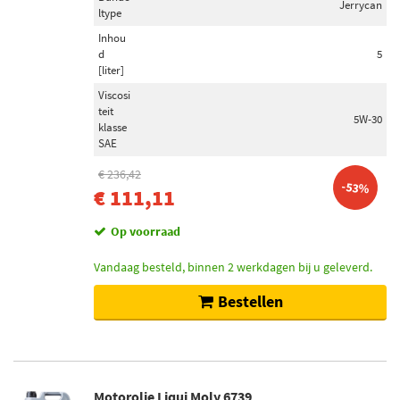
Jerrycan
ltype
Inhou
d
5
[liter]
Viscosi
teit
5W-30
klasse
SAE
€ 236,42
-53%
€ 111,11
Op voorraad
Vandaag besteld, binnen 2 werkdagen bij u geleverd.
Bestellen
Motorolie Liqui Moly 6739