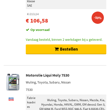
klasse
SAE
€ 213,14
-50%
€ 106,58
Op voorraad
Vandaag besteld, binnen 2 werkdagen bij u geleverd.
Bestellen
Motorolie Liqui Moly 7530
Wuling, Toyota, Subaru, Nissan
7530
Fabrie
Wuling, Toyota, Subaru, Nissan, Mazda, Kia,
ksadvi
Hyundai, Honda, HAVAL, GWM, GM dexos1 Gen 3,
es
GM 6094 M, Ford WSS-M2C 946-A, Fiat 9.55535-CR1,