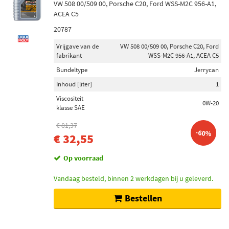
VW 508 00/509 00, Porsche C20, Ford WSS-M2C 956-A1,
ACEA C5
20787
Vrijgave van de
VW 508 00/509 00, Porsche C20, Ford
fabrikant
WSS-M2C 956-A1, ACEA C5
Bundeltype
Jerrycan
Inhoud [liter]
1
Viscositeit
0W-20
klasse SAE
€ 81,37
-60%
€ 32,55
Op voorraad
Vandaag besteld, binnen 2 werkdagen bij u geleverd.
Bestellen