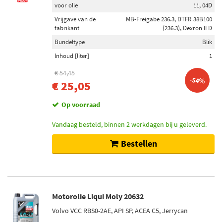
voor olie
11, 04D
Vrijgave van de
MB-Freigabe 236.3, DTFR 38B100
fabrikant
(236.3), Dexron II D
Bundeltype
Blik
Inhoud [liter]
1
€ 54,45
-54%
€ 25,05
Op voorraad
Vandaag besteld, binnen 2 werkdagen bij u geleverd.
Bestellen
Motorolie Liqui Moly 20632
Volvo VCC RBS0-2AE, API SP, ACEA C5, Jerrycan