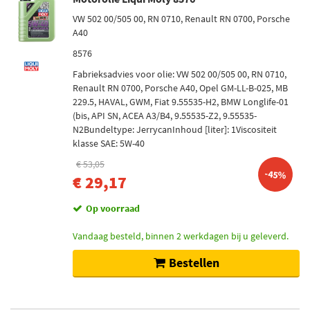
VW 502 00/505 00, RN 0710, Renault RN 0700, Porsche
A40
8576
Fabrieksadvies voor olie: VW 502 00/505 00, RN 0710,
Renault RN 0700, Porsche A40, Opel GM-LL-B-025, MB
229.5, HAVAL, GWM, Fiat 9.55535-H2, BMW Longlife-01
(bis, API SN, ACEA A3/B4, 9.55535-Z2, 9.55535-
N2Bundeltype: JerrycanInhoud [liter]: 1Viscositeit
klasse SAE: 5W-40
€ 53,05
-45%
€ 29,17
Op voorraad
Vandaag besteld, binnen 2 werkdagen bij u geleverd.
Bestellen