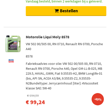
Vandaag besteld, binnen 2 werkdagen bij u geleverd.
Bestellen
Motorolie Liqui Moly 8578
VW 502 00/505 00, RN 0710, Renault RN 0700, Porsche
A40
8578
Fabrieksadvies voor olie: VW 502 00/505 00, RN 0710,
Renault RN 0700, Porsche A40, Opel GM-LL-B-025, MB
229.5, HAVAL, GWM, Fiat 9.55535-H2, BMW Longlife-01
(bis, API SN, ACEA A3/B4, 9.55535-Z2, 9.55535-
N2Bundeltype: JerrycanInhoud [liter]: 4Viscositeit
klasse SAE: 5W-40
€ 194,59
-49%
€ 99,24