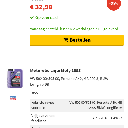
-50%
60 (12)
€ 32,98
20 (8)
Op voorraad
Toon meer
Vandaag besteld, binnen 2 werkdagen bij u geleverd.
Viscositeitsindeling volgens SAE
Bestellen
5W-30 (6)
10W-40 (2)
Voorraad
Motorolie Liqui Moly 1855
Op voorraad (155)
VW 502 00/505 00, Porsche A40, MB 229.3, BMW
Niet op voorraad (65)
Longlife-98
1855
Fabrieksadvies
VW 502 00/505 00, Porsche A40, MB
voor olie
229.3, BMW Longlife-98
Vrijgave van de
API SN, ACEA A3/B4
fabrikant