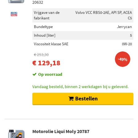
20632
Vrijgave van de
Volvo VCC RBS0-2AE, API SP, ACEA
fabrikant
C5
Bundeltype
Jerrycan
Inhoud [liter]
5
Viscositeit klasse SAE
0W-20
€ 253,30
-49%
€ 129,18
Op voorraad
Vandaag besteld, binnen 2 werkdagen bij u geleverd.
Bestellen
Motorolie Liqui Moly 20787