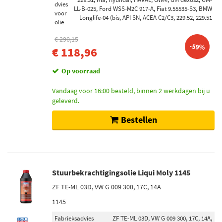
dvies
LL-B-025, Ford WSS-M2C 917-A, Fiat 9.55535-S3, BMW
voor
Longlife-04 (bis, API SN, ACEA C2/C3, 229.52, 229.51
olie
€ 290,15
-59%
€ 118,96
Op voorraad
Vandaag voor 16:00 besteld, binnen 2 werkdagen bij u
geleverd.
Bestellen
Stuurbekrachtigingsolie Liqui Moly 1145
ZF TE-ML 03D, VW G 009 300, 17C, 14A
1145
Fabrieksadvies
ZF TE-ML 03D, VW G 009 300, 17C, 14A,