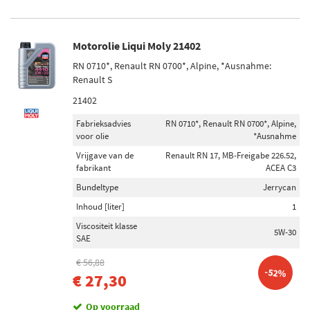
Motorolie Liqui Moly 21402
RN 0710*, Renault RN 0700*, Alpine, *Ausnahme:
Renault S
21402
Fabrieksadvies
RN 0710*, Renault RN 0700*, Alpine,
voor olie
*Ausnahme
Vrijgave van de
Renault RN 17, MB-Freigabe 226.52,
fabrikant
ACEA C3
Bundeltype
Jerrycan
Inhoud [liter]
1
Viscositeit klasse
5W-30
SAE
€ 56,88
-52%
€ 27,30
Op voorraad