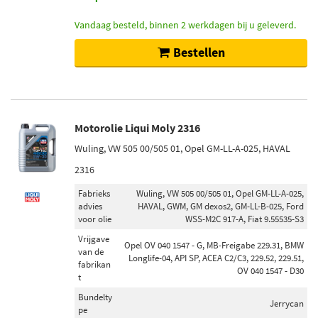
Vandaag besteld, binnen 2 werkdagen bij u geleverd.
Bestellen
Motorolie Liqui Moly 2316
Wuling, VW 505 00/505 01, Opel GM-LL-A-025, HAVAL
2316
Fabrieks
Wuling, VW 505 00/505 01, Opel GM-LL-A-025,
advies
HAVAL, GWM, GM dexos2, GM-LL-B-025, Ford
voor olie
WSS-M2C 917-A, Fiat 9.55535-S3
Vrijgave
Opel OV 040 1547 - G, MB-Freigabe 229.31, BMW
van de
Longlife-04, API SP, ACEA C2/C3, 229.52, 229.51,
fabrikan
OV 040 1547 - D30
t
Bundelty
Jerrycan
pe