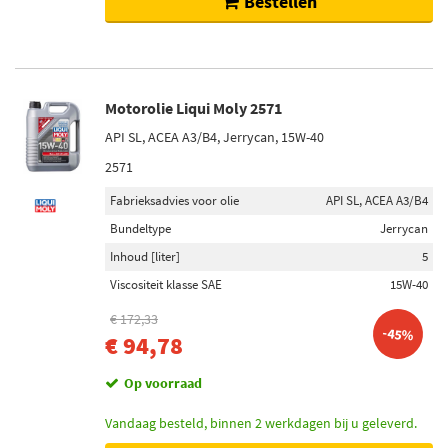
Bestellen
Motorolie Liqui Moly 2571
API SL, ACEA A3/B4, Jerrycan, 15W-40
2571
Fabrieksadvies voor olie
API SL, ACEA A3/B4
Bundeltype
Jerrycan
Inhoud [liter]
5
Viscositeit klasse SAE
15W-40
€ 172,33
-45%
€ 94,78
Op voorraad
Vandaag besteld, binnen 2 werkdagen bij u geleverd.