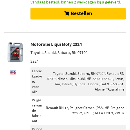
Vandaag besteld, binnen 2 werkdagen bij u geleverd.
Bestellen
Motorolie Liqui Moly 2324
Toyota, Suzuki, Subaru, RN 0710*
2324
Fabrie
Toyota, Suzuki, Subaru, RN 0710*, Renault RN
ksadvi
0700*, Nissan, Mitsubishi, MB 229.31/229.51, Lexus,
es
Kia, Infiniti, Hyundai, Honda, Fiat 9.55535-S1,
voor
Alpine, *Ausnahme
olie
Vrijga
ve van
Renault RN 17, Peugeot Citroen (PSA, MB-Freigabe
de
226.52, API SP, ACEA C2/C3, 229.52
fabrik
ant
Bunde