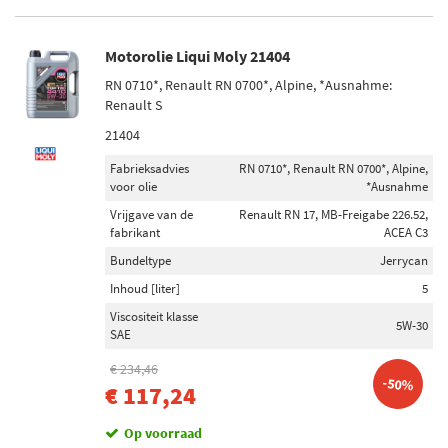
Motorolie Liqui Moly 21404
RN 0710*, Renault RN 0700*, Alpine, *Ausnahme:
Renault S
21404
Fabrieksadvies
RN 0710*, Renault RN 0700*, Alpine,
voor olie
*Ausnahme
Vrijgave van de
Renault RN 17, MB-Freigabe 226.52,
fabrikant
ACEA C3
Bundeltype
Jerrycan
Inhoud [liter]
5
Viscositeit klasse
5W-30
SAE
€ 234,46
-50%
€ 117,24
Op voorraad