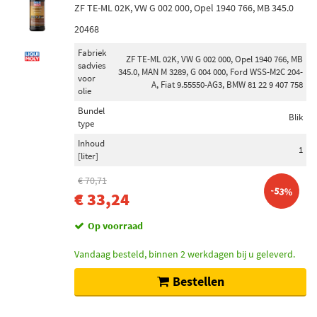
ZF TE-ML 02K, VW G 002 000, Opel 1940 766, MB 345.0
20468
Fabriek
ZF TE-ML 02K, VW G 002 000, Opel 1940 766, MB
sadvies
345.0, MAN M 3289, G 004 000, Ford WSS-M2C 204-
voor
A, Fiat 9.55550-AG3, BMW 81 22 9 407 758
olie
Bundel
Blik
type
Inhoud
1
[liter]
€ 70,71
-53%
€ 33,24
Op voorraad
Vandaag besteld, binnen 2 werkdagen bij u geleverd.
Bestellen