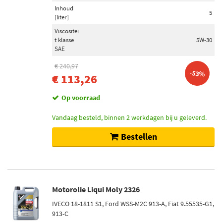
Inhoud
5
[liter]
Viscositei
t klasse
5W-30
SAE
€ 240,97
-53%
€ 113,26
Op voorraad
Vandaag besteld, binnen 2 werkdagen bij u geleverd.
Bestellen
Motorolie Liqui Moly 2326
IVECO 18-1811 S1, Ford WSS-M2C 913-A, Fiat 9.55535-G1,
913-C