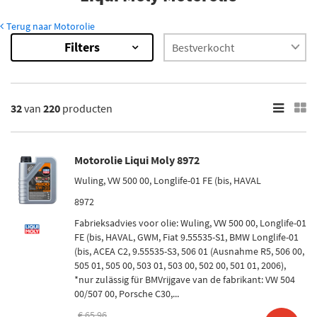
Terug naar Motorolie
Filters
220
Resultaten
×
Categorieën
32
van
220
producten
Motorolie (210)
Versnellingsbakolie (31)
Cardan olie (Differentieel) (11)
Motorolie Liqui Moly 8972
Hydrauliekolie (10)
Wuling, VW 500 00, Longlife-01 FE (bis, HAVAL
Stuurbekrachtigingsolie (7)
8972
Toon meer
Fabrieksadvies voor olie: Wuling, VW 500 00, Longlife-01
FE (bis, HAVAL, GWM, Fiat 9.55535-S1, BMW Longlife-01
Inhoud [liter]
(bis, ACEA C2, 9.55535-S3, 506 01 (Ausnahme R5, 506 00,
505 01, 505 00, 503 01, 503 00, 502 00, 501 01, 2006),
1 (72)
*nur zulässig für BMVrijgave van de fabrikant: VW 504
5 (42)
00/507 00, Porsche C30,...
4 (32)
€ 65,96