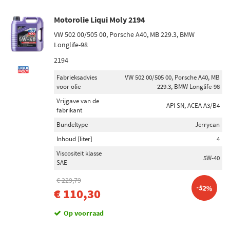
Motorolie Liqui Moly 2194
VW 502 00/505 00, Porsche A40, MB 229.3, BMW
Longlife-98
2194
Fabrieksadvies
VW 502 00/505 00, Porsche A40, MB
voor olie
229.3, BMW Longlife-98
Vrijgave van de
API SN, ACEA A3/B4
fabrikant
Bundeltype
Jerrycan
Inhoud [liter]
4
Viscositeit klasse
5W-40
SAE
€ 229,79
-52%
€ 110,30
Op voorraad