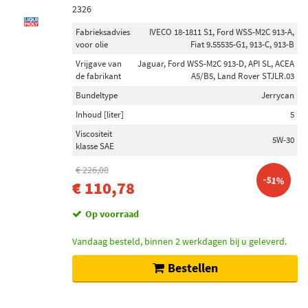
2326
Fabrieksadvies
IVECO 18-1811 S1, Ford WSS-M2C 913-A,
voor olie
Fiat 9.55535-G1, 913-C, 913-B
Vrijgave van
Jaguar, Ford WSS-M2C 913-D, API SL, ACEA
de fabrikant
A5/B5, Land Rover STJLR.03
Bundeltype
Jerrycan
Inhoud [liter]
5
Viscositeit
5W-30
klasse SAE
€ 226,08
-51%
€ 110,78
Op voorraad
Vandaag besteld, binnen 2 werkdagen bij u geleverd.
Bestellen