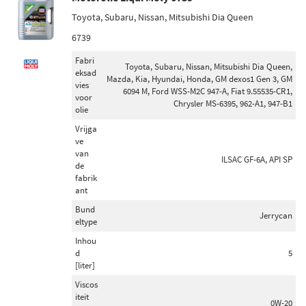
Toyota, Subaru, Nissan, Mitsubishi Dia Queen
6739
Fabri
Toyota, Subaru, Nissan, Mitsubishi Dia Queen,
eksad
Mazda, Kia, Hyundai, Honda, GM dexos1 Gen 3, GM
vies
6094 M, Ford WSS-M2C 947-A, Fiat 9.55535-CR1,
voor
Chrysler MS-6395, 962-A1, 947-B1
olie
Vrijga
ve
van
ILSAC GF-6A, API SP
de
fabrik
ant
Bund
Jerrycan
eltype
Inhou
d
5
[liter]
Viscos
iteit
0W-20