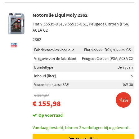
Motorolie Liqui Moly 2362
Fiat 9.55535-DS1, 9.55535-GS1, Peugeot Citroen (PSA,
ACEA C2
2362
Fabrieksadvies voor olie
Fiat 9.55535-DS1, 9.55535-GS1
Vrijgave van de fabrikant
Peugeot Citroen (PSA, ACEA C2
Bundeltype
Jerrycan
Inhoud [liter]
5
Viscositeit klasse SAE
0W-30
€ 324,97
-52%
€ 155,98
Op voorraad
Vandaag besteld, binnen 2 werkdagen bij u geleverd.