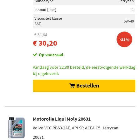
Bundeltype
Jerrycan
Inhoud [liter]
1
Viscositeit klasse
5W-40
SAE
€ 61,64
-51%
€ 30,20
Op voorraad
Vandaag voor 22:30 besteld, de eerstvolgende werkdag
bij u geleverd.
Bestellen
Motorolie Liqui Moly 20631
Volvo VCC RBS0-2AE, API SP, ACEA C5, Jerrycan
20631