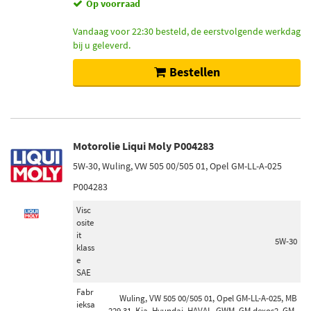
Op voorraad
Vandaag voor 22:30 besteld, de eerstvolgende werkdag
bij u geleverd.
Bestellen
Motorolie Liqui Moly P004283
5W-30, Wuling, VW 505 00/505 01, Opel GM-LL-A-025
P004283
Visc
osite
it
5W-30
klass
e
SAE
Fabr
Wuling, VW 505 00/505 01, Opel GM-LL-A-025, MB
ieksa
229.31, Kia, Hyundai, HAVAL, GWM, GM dexos2, GM-