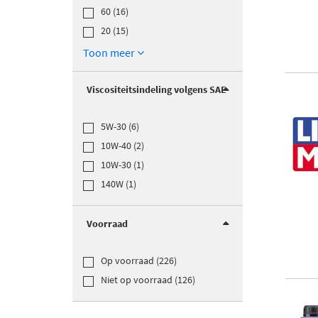
60 (16)
20 (15)
Toon meer
Viscositeitsindeling volgens SAE
5W-30 (6)
10W-40 (2)
10W-30 (1)
140W (1)
Voorraad
Op voorraad (226)
Niet op voorraad (126)