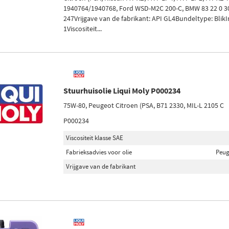
1940764/1940768, Ford WSD-M2C 200-C, BMW 83 22 0 30
247Vrijgave van de fabrikant: API GL4Bundeltype: BlikIn
1Viscositeit...
Stuurhuisolie Liqui Moly P000234
75W-80, Peugeot Citroen (PSA, B71 2330, MIL-L 2105 C
P000234
Viscositeit klasse SAE
Fabrieksadvies voor olie
Peug
Vrijgave van de fabrikant