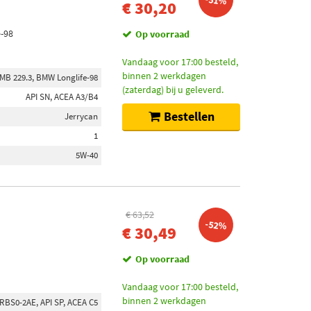
-51%
€ 30,20
e-98
Op voorraad
Vandaag voor 17:00 besteld,
binnen 2 werkdagen
 MB 229.3, BMW Longlife-98
(zaterdag) bij u geleverd.
API SN, ACEA A3/B4
Bestellen
Jerrycan
1
5W-40
€ 63,52
-52%
€ 30,49
Op voorraad
Vandaag voor 17:00 besteld,
binnen 2 werkdagen
RBS0-2AE, API SP, ACEA C5