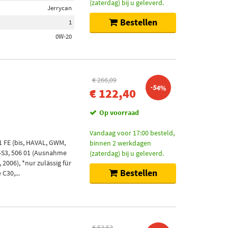
(zaterdag) bij u geleverd.
Jerrycan
Bestellen
1
0W-20
€ 266,09
-54%
€ 122,40
Op voorraad
Vandaag voor 17:00 besteld,
1 FE (bis, HAVAL, GWM,
binnen 2 werkdagen
5-S3, 506 01 (Ausnahme
(zaterdag) bij u geleverd.
, 2006), *nur zulässig für
Bestellen
C30,...
€ 53,53