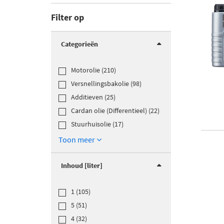
Filter op
Categorieën
Motorolie (210)
Versnellingsbakolie (98)
Additieven (25)
Cardan olie (Differentieel) (22)
Stuurhuisolie (17)
Toon meer
Inhoud [liter]
1 (105)
5 (51)
4 (32)