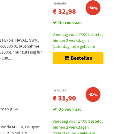
€ 65,96
-50%
€ 32,98
Op voorraad
Vandaag voor 17:00 besteld,
1 FE (bis, HAVAL, GWM,
binnen 2 werkdagen
5-S3, 506 01 (Ausnahme
(zaterdag) bij u geleverd.
, 2006), *nur zulässig für
Bestellen
C30,...
€ 66,44
-52%
€ 31,90
troen (PSA
Op voorraad
Vandaag voor 17:00 besteld,
l Honda MTF-II, Peugeot
binnen 2 werkdagen
TL (JR Type), GM
(zaterdag) bij u geleverd.