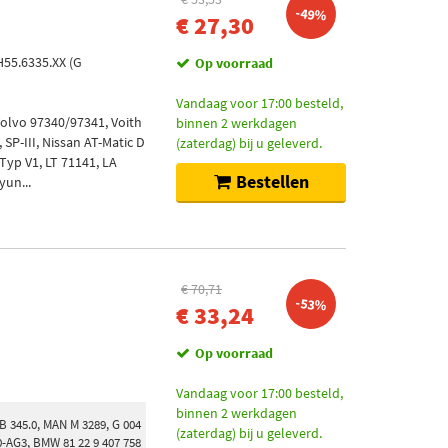
-49%
€ 27,30
H55.6335.XX (G
Op voorraad
Vandaag voor 17:00 besteld,
Volvo 97340/97341, Voith
binnen 2 werkdagen
 SP-III, Nissan AT-Matic D
(zaterdag) bij u geleverd.
 Typ V1, LT 71141, LA
Bestellen
yun...
€ 70,71
-53%
€ 33,24
Op voorraad
Vandaag voor 17:00 besteld,
binnen 2 werkdagen
B 345.0, MAN M 3289, G 004
(zaterdag) bij u geleverd.
0-AG3, BMW 81 22 9 407 758