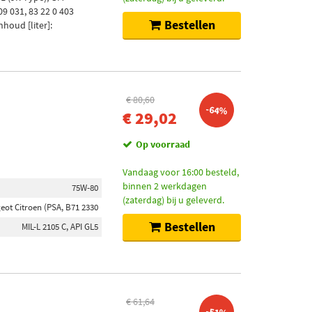
9 031, 83 22 0 403
Bestellen
houd [liter]:
€ 80,60
-64%
€ 29,02
Op voorraad
Vandaag voor 16:00 besteld,
binnen 2 werkdagen
75W-80
(zaterdag) bij u geleverd.
eot Citroen (PSA, B71 2330
Bestellen
MIL-L 2105 C, API GL5
€ 61,64