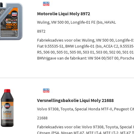
Motorolie Liqui Moly 8972
Wuling, VW 500 00, Longlife-01 FE (bis, HAVAL
8972
Fabrieksadvies voor olie: Wuling, VW 500 00, Longlife-0
Fiat 9.55535-S1, BMW Longlife-01 (bis, ACEA C2, 9.5553
R5, 506 00, 505 01, 505 00, 503 01, 503 00, 502 00, 501 01
BMVrijgave van de fabrikant: VW 504 00/507 00, Porsche 
Versnellingsbakolie Liqui Moly 21688
Volvo 97308, Toyota, Special Honda MTF-II, Peugeot Ci
21688
Fabrieksadvies voor olie: Volvo 97308, Toyota, Specia
Citroen (PSA, Nissan MT-XZ, MTF LT-4, MTF LT-2, MT-XZ 