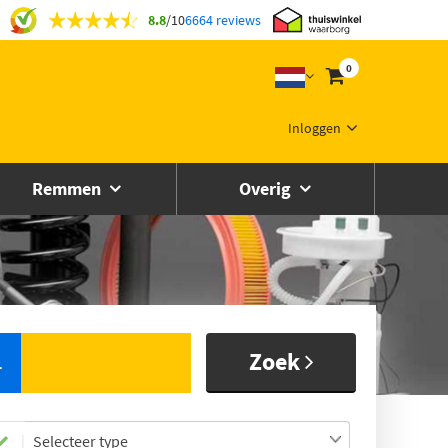
8.8
/
10
6664 reviews
0
Inloggen
Remmen
Overig
Zoek
L
Selecteer type