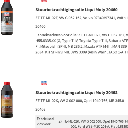
Stuurbekrachtigingsolie Liqui Moly 20460
ZF TE-ML 02F, VW G 052 162, Volvo 97340/97341, Voith 
20460
Fabrieksadvies voor olie: ZF TE-ML 02F, VW G 052 162, 
H55.6335.XX (G, Type T-IV, Toyota Type T-II, Subaru ATF,
Fl, Mitsubishi SP-II, MB 236.2, Mazda ATF M-III, MAN 339
2634, Kia SP-II/SP-III, JWS 3309 (Aisin Warn, JASO 1-A, H
Stuurbekrachtigingsolie Liqui Moly 20468
ZF TE-ML 02K, VW G 002 000, Opel 1940 766, MB 345.0
20468
Fabrieksad
ZF TE-ML 02K, VW G 002 000, Opel 1940 766, M
vies voor
000, Ford WSS-M2C 204-A, Fiat 9.5555