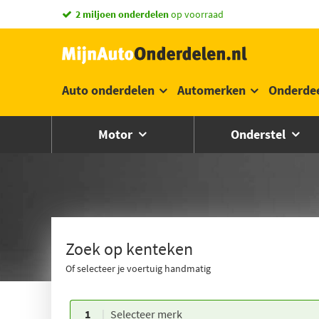
vandaag besteld,
2 miljoen onderdelen
morgen in huis *
op voorraad
Auto onderdelen
Automerken
Onderde
Motor
Onderstel
Zoek op kenteken
Of selecteer je voertuig handmatig
1
Selecteer merk