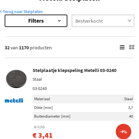
Terug naar Stelplaten
Filters
1170
Resultaten
×
Voorraad
32
van
1170
producten
Niet op voorraad (998)
Op voorraad (172)
Stelplaatje klepspeling Metelli 03-0240
Staal
03-0240
Materiaal
Staal
Dikte [mm]
3,7
Buitendiameter [mm]
40
€ 3,56
-4%
€ 3,41