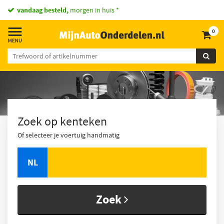
vandaag besteld,
morgen in huis *
0
Zoek op kenteken
Of selecteer je voertuig handmatig
NL
Zoek