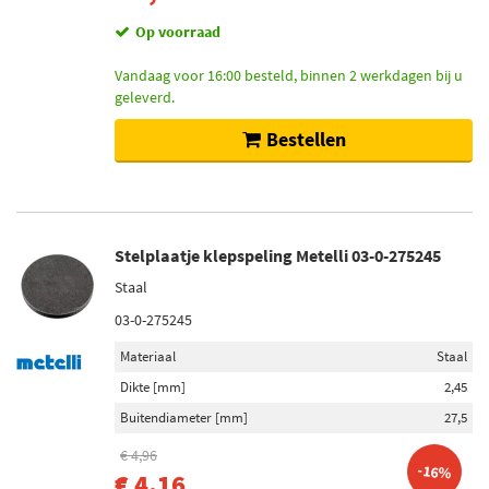
Op voorraad
Vandaag voor 16:00 besteld, binnen 2 werkdagen bij u
geleverd.
Bestellen
Stelplaatje klepspeling Metelli 03-0-275245
Staal
03-0-275245
Materiaal
Staal
Dikte [mm]
2,45
Buitendiameter [mm]
27,5
€ 4,96
-16%
€ 4,16