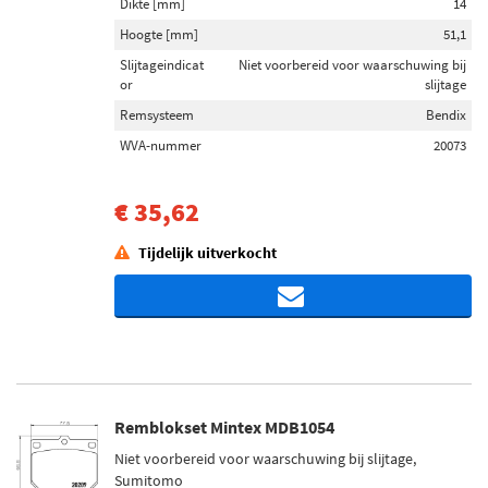
Dikte [mm]
14
Hoogte [mm]
51,1
Slijtageindicat
Niet voorbereid voor waarschuwing bij
or
slijtage
Remsysteem
Bendix
WVA-nummer
20073
€ 35,62
Tijdelijk uitverkocht
Remblokset Mintex MDB1054
Niet voorbereid voor waarschuwing bij slijtage,
Sumitomo