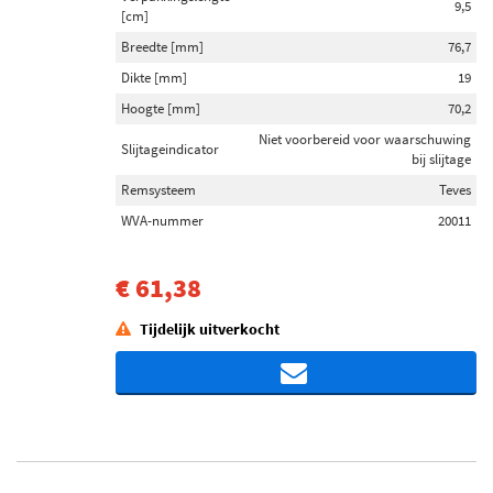
9,5
[cm]
Breedte [mm]
76,7
Dikte [mm]
19
Hoogte [mm]
70,2
Niet voorbereid voor waarschuwing
Slijtageindicator
bij slijtage
Remsysteem
Teves
WVA-nummer
20011
€ 61,38
Tijdelijk uitverkocht