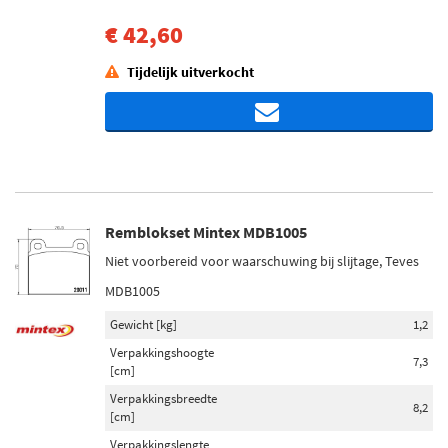
€ 42,60
Tijdelijk uitverkocht
Remblokset Mintex MDB1005
Niet voorbereid voor waarschuwing bij slijtage, Teves
MDB1005
Gewicht [kg]
1,2
Verpakkingshoogte
7,3
[cm]
Verpakkingsbreedte
8,2
[cm]
Verpakkingslengte