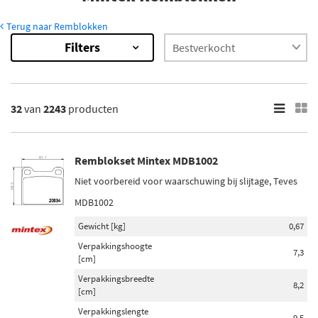
Terug naar Remblokken
Filters
32
van
2243
producten
Remblokset Mintex MDB1002
Niet voorbereid voor waarschuwing bij slijtage, Teves
MDB1002
Gewicht [kg]
0,67
Verpakkingshoogte
7,3
[cm]
Verpakkingsbreedte
8,2
[cm]
Verpakkingslengte
9,5