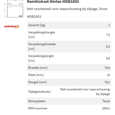
Remblokset Mintex MDB1003
Niet voorbereid voor waarschuwing bij slijtage, Teves
MDB1003
Gewicht [kg]
1
Verpakkingshoogte
7,3
[cm]
Verpakkingsbreedte
8,2
[cm]
Verpakkingslengte
9,5
[cm]
Breedte [mm]
76,8
Dikte [mm]
15
Hoogte [mm]
70,2
Niet voorbereid voor waarschuwing
Slijtageindicator
bij slijtage
Remsysteem
Teves
WVA-nummer
20011