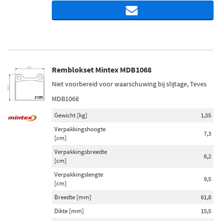
Remblokset Mintex MDB1068
Niet voorbereid voor waarschuwing bij slijtage, Teves
MDB1068
Gewicht [kg]
1,55
Verpakkingshoogte
7,3
[cm]
Verpakkingsbreedte
8,2
[cm]
Verpakkingslengte
9,5
[cm]
Breedte [mm]
61,8
Dikte [mm]
15,5