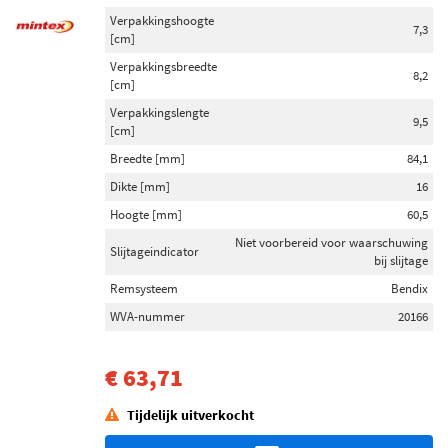
Verpakkingshoogte
7,3
[cm]
Verpakkingsbreedte
8,2
[cm]
Verpakkingslengte
9,5
[cm]
Breedte [mm]
84,1
Dikte [mm]
16
Hoogte [mm]
60,5
Niet voorbereid voor waarschuwing
Slijtageindicator
bij slijtage
Remsysteem
Bendix
WVA-nummer
20166
€ 63,71
Tijdelijk uitverkocht