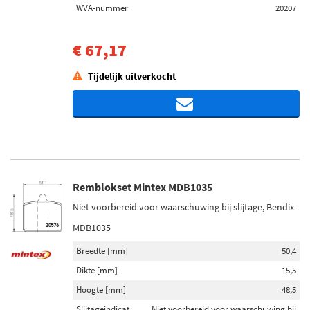
WVA-nummer
20207
€ 67,17
Tijdelijk uitverkocht
Remblokset Mintex MDB1035
Niet voorbereid voor waarschuwing bij slijtage, Bendix
MDB1035
Breedte [mm]
50,4
Dikte [mm]
15,5
Hoogte [mm]
48,5
Slijtageindicat
Niet voorbereid voor waarschuwing bij