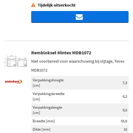
Tijdelijk uitverkocht
Remblokset Mintex MDB1072
Niet voorbereid voor waarschuwing bij slijtage, Teves
MDB1072
Verpakkingshoogte
7,3
[cm]
Verpakkingsbreedte
8,2
[cm]
Verpakkingslengte
9,5
[cm]
Breedte [mm]
55,9
Dikte [mm]
15