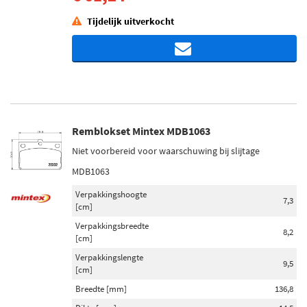
Tijdelijk uitverkocht
Remblokset Mintex MDB1063
Niet voorbereid voor waarschuwing bij slijtage
MDB1063
Verpakkingshoogte
7,3
[cm]
Verpakkingsbreedte
8,2
[cm]
Verpakkingslengte
9,5
[cm]
Breedte [mm]
136,8