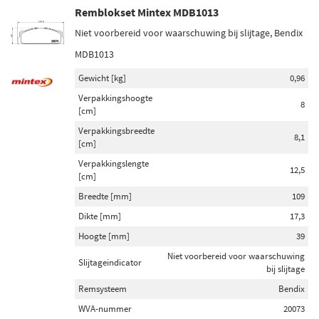
Remblokset Mintex MDB1013
Niet voorbereid voor waarschuwing bij slijtage, Bendix
MDB1013
Gewicht [kg]
0,96
Verpakkingshoogte
8
[cm]
Verpakkingsbreedte
8,1
[cm]
Verpakkingslengte
12,5
[cm]
Breedte [mm]
109
Dikte [mm]
17,3
Hoogte [mm]
39
Niet voorbereid voor waarschuwing
Slijtageindicator
bij slijtage
Remsysteem
Bendix
WVA-nummer
20073