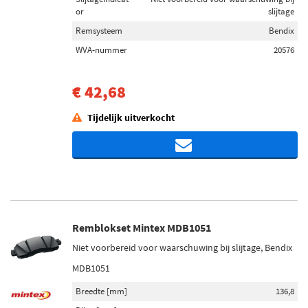
or
slijtage
Remsysteem
Bendix
WVA-nummer
20576
€ 42,68
Tijdelijk uitverkocht
Remblokset Mintex MDB1051
Niet voorbereid voor waarschuwing bij slijtage, Bendix
MDB1051
Breedte [mm]
136,8