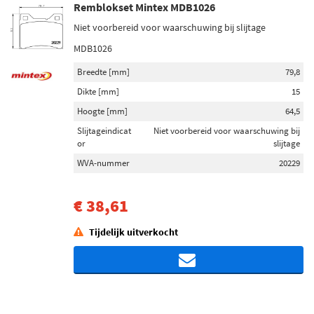
Remblokset Mintex MDB1026
Niet voorbereid voor waarschuwing bij slijtage
MDB1026
Breedte [mm]
79,8
Dikte [mm]
15
Hoogte [mm]
64,5
Slijtageindicat
Niet voorbereid voor waarschuwing bij
or
slijtage
WVA-nummer
20229
€ 38,61
Tijdelijk uitverkocht