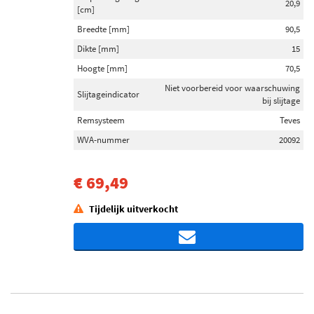
20,9
[cm]
Breedte [mm]
90,5
Dikte [mm]
15
Hoogte [mm]
70,5
Niet voorbereid voor waarschuwing
Slijtageindicator
bij slijtage
Remsysteem
Teves
WVA-nummer
20092
€ 69,49
Tijdelijk uitverkocht