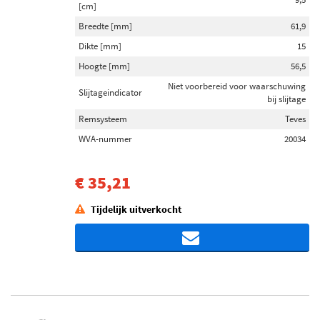
[cm]
Breedte [mm]
61,9
Dikte [mm]
15
Hoogte [mm]
56,5
Niet voorbereid voor waarschuwing
Slijtageindicator
bij slijtage
Remsysteem
Teves
WVA-nummer
20034
€ 35,21
Tijdelijk uitverkocht