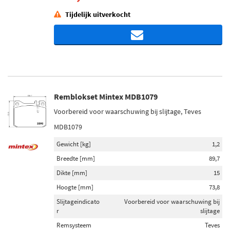
Tijdelijk uitverkocht
Remblokset Mintex MDB1079
Voorbereid voor waarschuwing bij slijtage, Teves
MDB1079
Gewicht [kg]
1,2
Breedte [mm]
89,7
Dikte [mm]
15
Hoogte [mm]
73,8
Slijtageindicato
Voorbereid voor waarschuwing bij
r
slijtage
Remsysteem
Teves