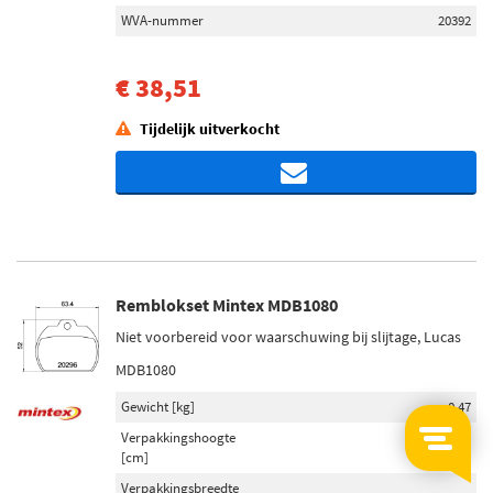
WVA-nummer
20392
€ 38,51
Tijdelijk uitverkocht
Remblokset Mintex MDB1080
Niet voorbereid voor waarschuwing bij slijtage, Lucas
MDB1080
Gewicht [kg]
0,47
Verpakkingshoogte
7,3
[cm]
Verpakkingsbreedte