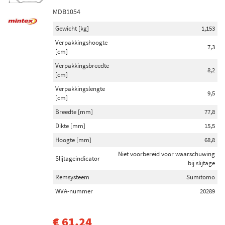
MDB1054
Gewicht [kg]
1,153
Verpakkingshoogte
7,3
[cm]
Verpakkingsbreedte
8,2
[cm]
Verpakkingslengte
9,5
[cm]
Breedte [mm]
77,8
Dikte [mm]
15,5
Hoogte [mm]
68,8
Niet voorbereid voor waarschuwing
Slijtageindicator
bij slijtage
Remsysteem
Sumitomo
WVA-nummer
20289
€ 61,24