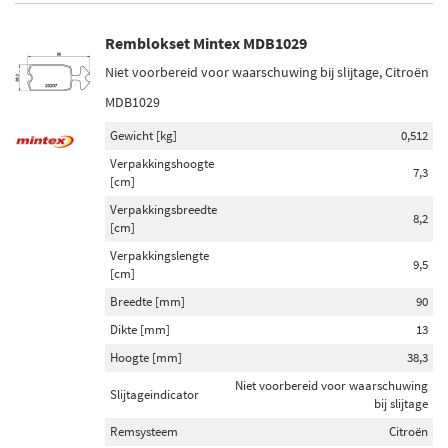
Remblokset Mintex MDB1029
Niet voorbereid voor waarschuwing bij slijtage, Citroën
MDB1029
Gewicht [kg]
0,512
Verpakkingshoogte
7,3
[cm]
Verpakkingsbreedte
8,2
[cm]
Verpakkingslengte
9,5
[cm]
Breedte [mm]
90
Dikte [mm]
13
Hoogte [mm]
38,3
Niet voorbereid voor waarschuwing
Slijtageindicator
bij slijtage
Remsysteem
Citroën