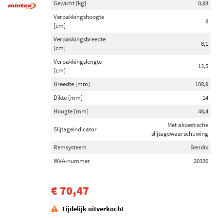
Gewicht [kg]
0,93
Verpakkingshoogte
8
[cm]
Verpakkingsbreedte
8,1
[cm]
Verpakkingslengte
12,5
[cm]
Breedte [mm]
108,9
Dikte [mm]
14
Hoogte [mm]
48,4
Met akoestische
Slijtageindicator
slijtagewaarschuwing
Remsysteem
Bendix
WVA-nummer
20336
€ 70,47
Tijdelijk uitverkocht