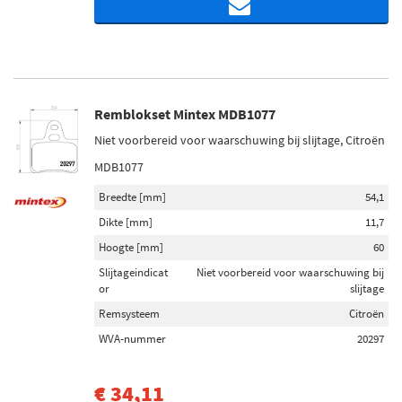
Remblokset Mintex MDB1077
Niet voorbereid voor waarschuwing bij slijtage, Citroën
MDB1077
Breedte [mm]
54,1
Dikte [mm]
11,7
Hoogte [mm]
60
Slijtageindicat
Niet voorbereid voor waarschuwing bij
or
slijtage
Remsysteem
Citroën
WVA-nummer
20297
€ 34,11