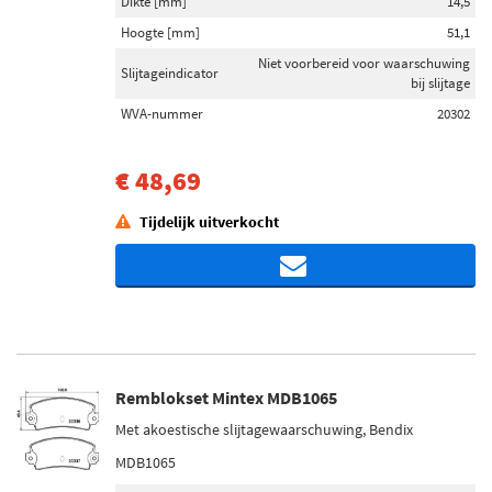
Dikte [mm]
14,5
Hoogte [mm]
51,1
Niet voorbereid voor waarschuwing
Slijtageindicator
bij slijtage
WVA-nummer
20302
€ 48,69
Tijdelijk uitverkocht
Remblokset Mintex MDB1065
Met akoestische slijtagewaarschuwing, Bendix
MDB1065