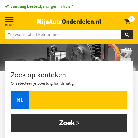
vandaag besteld,
morgen in huis *
0
Zoek op kenteken
Of selecteer je voertuig handmatig
NL
Zoek