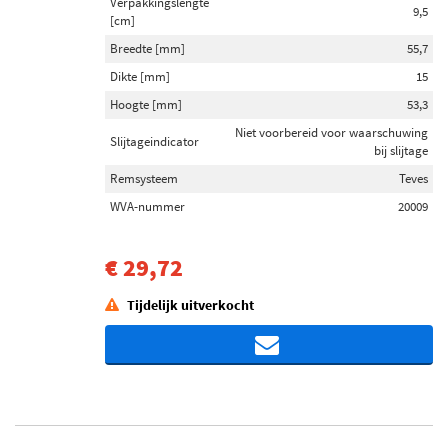
Verpakkingslengte
9,5
[cm]
Breedte [mm]
55,7
Dikte [mm]
15
Hoogte [mm]
53,3
Niet voorbereid voor waarschuwing
Slijtageindicator
bij slijtage
Remsysteem
Teves
WVA-nummer
20009
€ 29,72
Tijdelijk uitverkocht