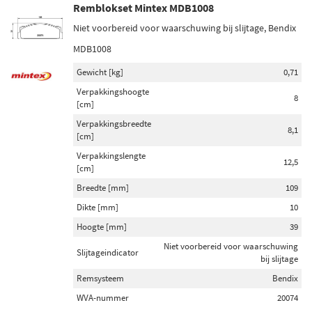
Remblokset Mintex MDB1008
Niet voorbereid voor waarschuwing bij slijtage, Bendix
MDB1008
Gewicht [kg]
0,71
Verpakkingshoogte
8
[cm]
Verpakkingsbreedte
8,1
[cm]
Verpakkingslengte
12,5
[cm]
Breedte [mm]
109
Dikte [mm]
10
Hoogte [mm]
39
Niet voorbereid voor waarschuwing
Slijtageindicator
bij slijtage
Remsysteem
Bendix
WVA-nummer
20074