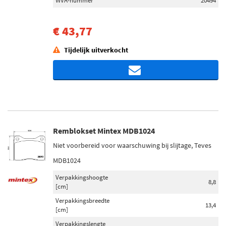
WVA-nummer
20494
€ 43,77
Tijdelijk uitverkocht
Remblokset Mintex MDB1024
Niet voorbereid voor waarschuwing bij slijtage, Teves
MDB1024
Verpakkingshoogte
8,8
[cm]
Verpakkingsbreedte
13,4
[cm]
Verpakkingslengte