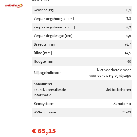
Gewicht [kg]
0,9
Verpakkingshoogte [cm]
7,3
Verpakkingsbreedte [cm]
8,2
Verpakkingslengte [cm]
9,5
Breedte [mm]
78,7
Dikte [mm]
14,5
Hoogte [mm]
60
Niet voorbereid voor
Slijtageindicator
waarschuwing bij slijtage
Aanvullend
artikel/aanvullende
Met toebehoren
informatie
Remsysteem
Sumitomo
WVA-nummer
20703
€ 65,15