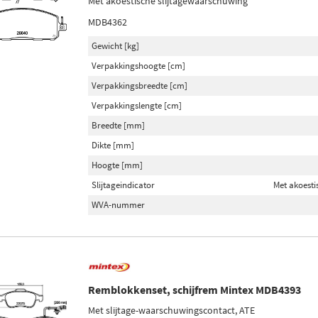
Met akoestische slijtagewaarschuwing
MDB4362
Gewicht [kg]
Verpakkingshoogte [cm]
Verpakkingsbreedte [cm]
Verpakkingslengte [cm]
Breedte [mm]
Dikte [mm]
Hoogte [mm]
Slijtageindicator
Met akoesti
WVA-nummer
Remblokkenset, schijfrem Mintex MDB4393
Met slijtage-waarschuwingscontact, ATE