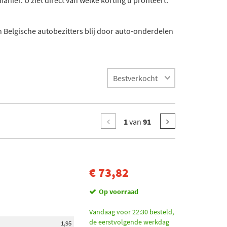
ier. U ziet direct van welke korting u profiteert.
 Belgische autobezitters blij door auto-onderdelen
1
van
91
€ 73,82
Op voorraad
Vandaag voor 22:30 besteld,
de eerstvolgende werkdag
1,95