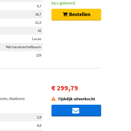
bij u geleverd.
9,7
Bestellen
18,7
21,5
42
Lucas
Met handremhefboom
229
€ 299,79
horen, Akebono
Tijdelijk uitverkocht
2,9
8,8