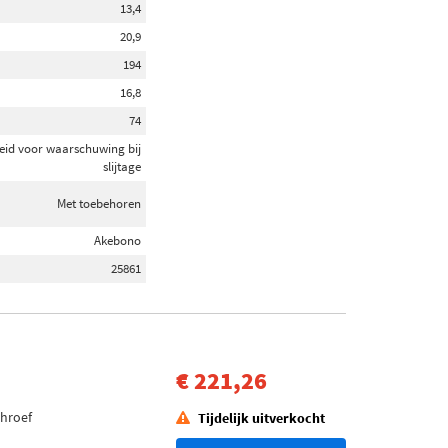
13,4
20,9
194
16,8
74
eid voor waarschuwing bij
slijtage
Met toebehoren
Akebono
25861
€ 221,26
chroef
Tijdelijk uitverkocht