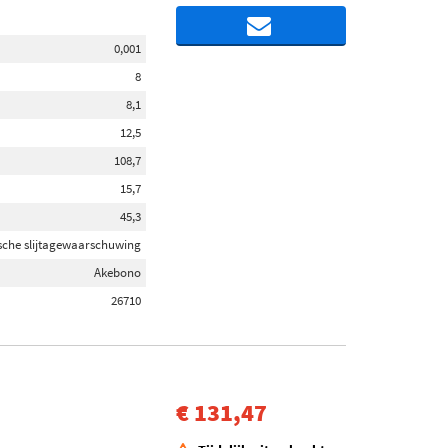
0,001
8
8,1
12,5
108,7
15,7
45,3
sche slijtagewaarschuwing
Akebono
26710
€ 131,47