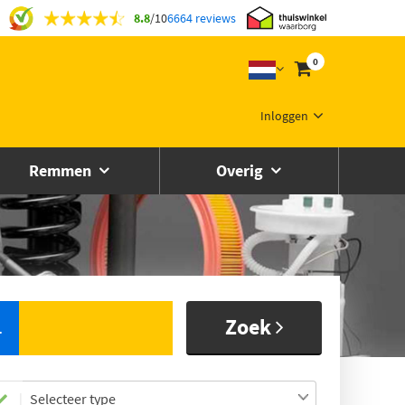
8.8
/
10
6664 reviews
0
Inloggen
Remmen
Overig
Zoek
L
Selecteer type