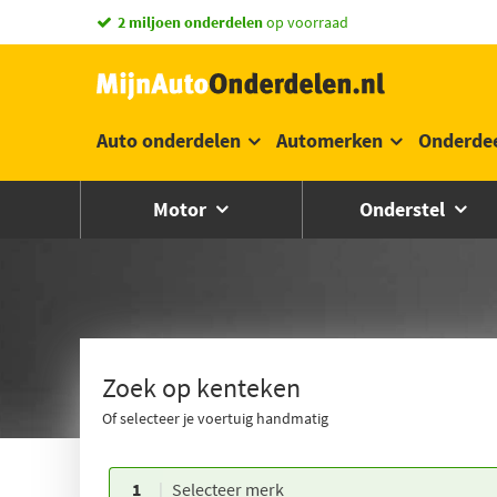
vandaag besteld,
morgen in huis *
Auto onderdelen
Automerken
Onderde
Motor
Onderstel
Zoek op kenteken
Of selecteer je voertuig handmatig
1
Selecteer merk