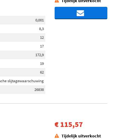
Tijdelijk uitverkocht
0,001
8,3
12
17
172,9
19
62
sche slijtagewaarschuwing
26838
€ 115,57
Tijdelijk uitverkocht