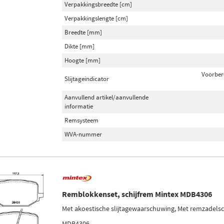
Verpakkingsbreedte [cm]
Verpakkingslengte [cm]
Breedte [mm]
Dikte [mm]
Hoogte [mm]
Voorber
Slijtageindicator
Aanvullend artikel/aanvullende
informatie
Remsysteem
WVA-nummer
Remblokkenset, schijfrem Mintex MDB4306
Met akoestische slijtagewaarschuwing, Met remzadels
MDB4306