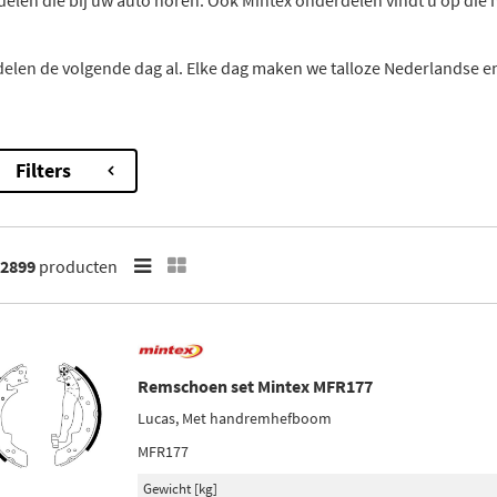
elen die bij uw auto horen. Ook Mintex onderdelen vindt u op die man
delen de volgende dag al. Elke dag maken we talloze Nederlandse en
Filters
2899
producten
Remschoen set Mintex MFR177
Lucas, Met handremhefboom
MFR177
Gewicht [kg]