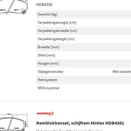
MDB4356
Gewicht [kg]
Verpakkingshoogte [cm]
Verpakkingsbreedte [cm]
Verpakkingslengte [cm]
Breedte [mm]
Dikte [mm]
Hoogte [mm]
Slijtageindicator
Met akoesti
Remsysteem
WVA-nummer
Remblokkenset, schijfrem Mintex MDB4362