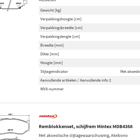
Gewicht [kg]
Verpakkingshoogte [cm]
Verpakkingsbreedte [cm]
Verpakkingslengte [cm]
Breedte [mm]
Dikte [mm]
Hoogte [mm]
Slijtageindicator
Met akoesti
Aanvullende artikelen / Aanvullende info 2
WVA-nummer
Remblokkenset, schijfrem Mintex MDB4356
Met akoestische slijtagewaarschuwing, Akebono