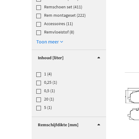
Remschoen set (411)
Rem montageset (222)
Accessoires (11)
Remvloeistof (8)
Toon meer
Inhoud [liter]
1 (4)
0,25 (1)
0,5 (1)
20 (1)
5 (1)
Remschijfdikte [mm]