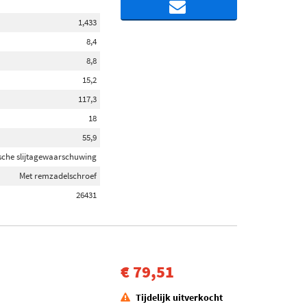
1,433
8,4
8,8
15,2
117,3
18
55,9
sche slijtagewaarschuwing
Met remzadelschroef
26431
€ 79,51
Tijdelijk uitverkocht