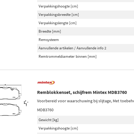
Verpakkingshoogte [cm]
Verpakkingsbreedte [cm]
Verpakkingslengte [cm]
Breedte [mm]
Remsysteem
Aanvullende artikelen / Aanvullende info 2
Remtrommeldiameter binnen [mm]
Remblokkenset, schijfrem Mintex MDB3760
Voorbereid voor waarschuwing bij slijtage, Met toebe
MDB3760
Gewicht [kg]
Verpakkingshoogte [cm]