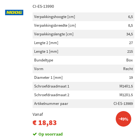
CI-ES-13990
Verpakkingshoogte [cm]
6,5
Verpakkingsbreedte [cm]
8,5
Verpakkingslengte [cm]
34,5
Lengte 2 [mm]
27
Lengte 1 [mm]
215
Bundeltype
Box
Vorm
Recht
Diameter 1 [mm]
19
Schroefdraadmaat 1
M14X1.5
Schroefdraadmaat 2
M12X1.5
Artikelnummer paar
CI-ES-13989
Vanaf
-49%
€ 18,83
Op voorraad