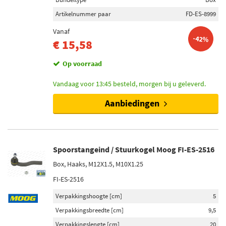
Artikelnummer paar
FD-ES-8999
Vanaf
-42%
€ 15,58
Op voorraad
Vandaag voor 13:45 besteld, morgen bij u geleverd.
Aanbiedingen
Spoorstangeind / Stuurkogel Moog FI-ES-2516
Box, Haaks, M12X1.5, M10X1.25
FI-ES-2516
Verpakkingshoogte [cm]
5
Verpakkingsbreedte [cm]
9,5
Verpakkingslengte [cm]
20