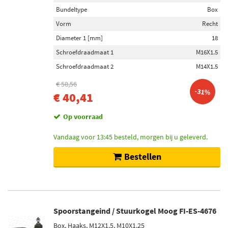
Bundeltype
Box
Vorm
Recht
Diameter 1 [mm]
18
Schroefdraadmaat 1
M16X1.5
Schroefdraadmaat 2
M14X1.5
€ 58,56
-31%
€ 40,41
Op voorraad
Vandaag voor 13:45 besteld, morgen bij u geleverd.
Bestellen
Spoorstangeind / Stuurkogel Moog FI-ES-4676
Box, Haaks, M12X1.5, M10X1.25