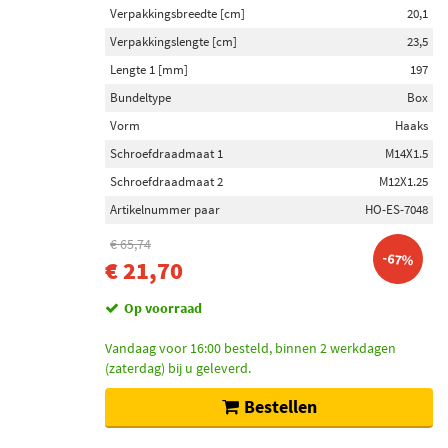
Verpakkingsbreedte [cm]
20,1
Verpakkingslengte [cm]
23,5
Lengte 1 [mm]
197
Bundeltype
Box
Vorm
Haaks
Schroefdraadmaat 1
M14X1.5
Schroefdraadmaat 2
M12X1.25
Artikelnummer paar
HO-ES-7048
€ 65,74
-67%
€ 21,70
Op voorraad
Vandaag voor 16:00 besteld, binnen 2 werkdagen
(zaterdag) bij u geleverd.
Bestellen