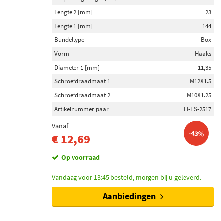
Lengte 2 [mm]
23
Lengte 1 [mm]
144
Bundeltype
Box
Vorm
Haaks
Diameter 1 [mm]
11,35
Schroefdraadmaat 1
M12X1.5
Schroefdraadmaat 2
M10X1.25
Artikelnummer paar
FI-ES-2517
Vanaf
-43%
€ 12,69
Op voorraad
Vandaag voor 13:45 besteld, morgen bij u geleverd.
Aanbiedingen