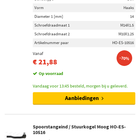
Vorm
Haaks
Diameter 1 [mm]
14
Schroefdraadmaat 1
M14X1.5
Schroefdraadmaat 2
M10X1.25
Artikelnummer paar
HO-ES-10516
Vanaf
-70%
€ 21,88
Op voorraad
Vandaag voor 13:45 besteld, morgen bij u geleverd.
Aanbiedingen
Spoorstangeind / Stuurkogel Moog HO-ES-
10516