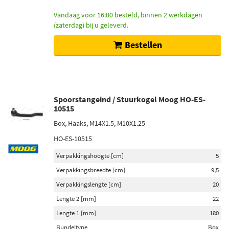
Vandaag voor 16:00 besteld, binnen 2 werkdagen
(zaterdag) bij u geleverd.
Bestellen
Spoorstangeind / Stuurkogel Moog HO-ES-
10515
Box, Haaks, M14X1.5, M10X1.25
HO-ES-10515
Verpakkingshoogte [cm]
5
Verpakkingsbreedte [cm]
9,5
Verpakkingslengte [cm]
20
Lengte 2 [mm]
22
Lengte 1 [mm]
180
Bundeltype
Box