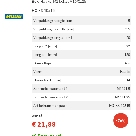
Box, Haaks, M14X1.5, M10X1.25
HO-ES-10516
Verpakkingshoogte [cm]
5
Verpakkingsbreedte [cm]
9,5
Verpakkingslengte [cm]
20
Lengte 2 [mm]
22
Lengte 1 [mm]
180
Bundeltype
Box
Vorm
Haaks
Diameter 1 [mm]
14
Schroefdraadmaat 1
M14X1.5
Schroefdraadmaat 2
M10X1.25
Artikelnummer paar
HO-ES-10515
Vanaf
-70%
€ 21,88
Op voorraad