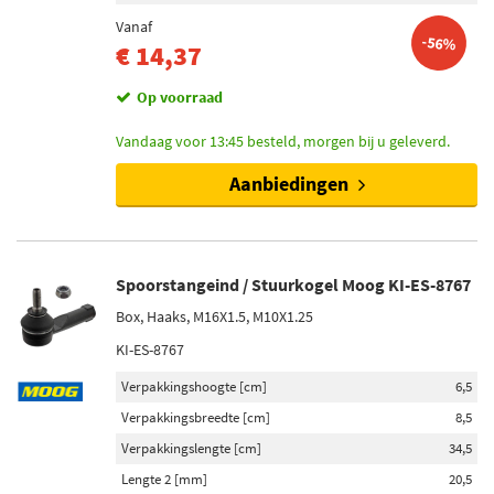
Vanaf
-56%
€ 14,37
Op voorraad
Vandaag voor 13:45 besteld, morgen bij u geleverd.
Aanbiedingen
Spoorstangeind / Stuurkogel Moog KI-ES-8767
Box, Haaks, M16X1.5, M10X1.25
KI-ES-8767
Verpakkingshoogte [cm]
6,5
Verpakkingsbreedte [cm]
8,5
Verpakkingslengte [cm]
34,5
Lengte 2 [mm]
20,5