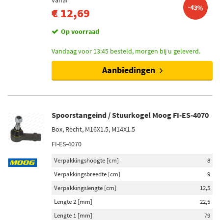
Vanaf
-43%
€ 12,69
Op voorraad
Vandaag voor 13:45 besteld, morgen bij u geleverd.
Aanbiedingen
Spoorstangeind / Stuurkogel Moog FI-ES-4070
Box, Recht, M16X1.5, M14X1.5
FI-ES-4070
Verpakkingshoogte [cm]
8
Verpakkingsbreedte [cm]
9
Verpakkingslengte [cm]
12,5
Lengte 2 [mm]
22,5
Lengte 1 [mm]
79