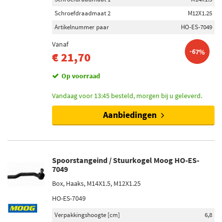
Schroefdraadmaat 2
M12X1.25
Artikelnummer paar
HO-ES-7049
Vanaf
-67%
€ 21,70
Op voorraad
Vandaag voor 13:45 besteld, morgen bij u geleverd.
Aanbiedingen
Spoorstangeind / Stuurkogel Moog HO-ES-
7049
Box, Haaks, M14X1.5, M12X1.25
HO-ES-7049
Verpakkingshoogte [cm]
6,8