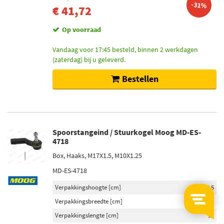
-31%
€ 41,72
Op voorraad
Vandaag voor 17:45 besteld, binnen 2 werkdagen
(zaterdag) bij u geleverd.
Bestellen
Spoorstangeind / Stuurkogel Moog MD-ES-
4718
Box, Haaks, M17X1.5, M10X1.25
MD-ES-4718
Verpakkingshoogte [cm]
6,5
Verpakkingsbreedte [cm]
8,5
Verpakkingslengte [cm]
13