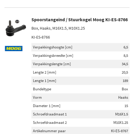
Spoorstangeind / Stuurkogel Moog KI-ES-8766
Box, Haaks, M16X1.5, M10X1.25
KI-ES-8766
Verpakkingshoogte [cm]
6,5
Verpakkingsbreedte [cm]
8,5
Verpakkingslengte [cm]
34,5
Lengte 2 [mm]
20,5
Lengte 1 [mm]
189
Bundeltype
Box
Vorm
Haaks
Diameter 1 [mm]
15
Schroefdraadmaat 1
M16X1.5
Schroefdraadmaat 2
M10X1.25
Artikelnummer paar
KI-ES-8767