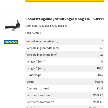
Spoorstangeind / Stuurkogel Moog FD-ES-8999
Box, Haaks, M16X1.5, M10X1.5
FD-ES-8999
Verpakkingshoogte [cm]
5
Verpakkingsbreedte [cm]
9,5
Verpakkingslengte [cm]
20
Lengte 2 [mm]
22
Lengte 1 [mm]
109,5
Bundeltype
Box
Vorm
Haaks
Diameter 1 [mm]
12,35
Schroefdraadmaat 1
M16X1.5
Schroefdraadmaat 2
M10X1.5