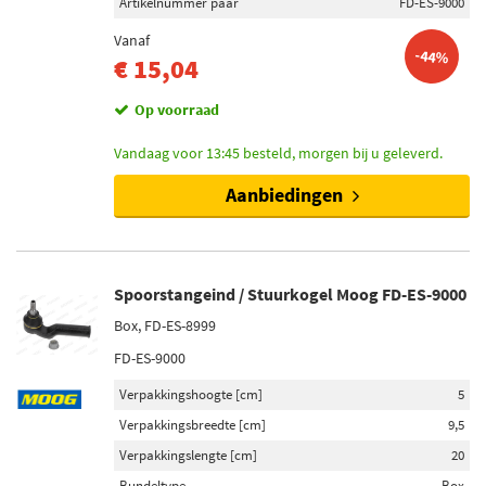
Artikelnummer paar
FD-ES-9000
Vanaf
-44%
€ 15,04
Op voorraad
Vandaag voor 13:45 besteld, morgen bij u geleverd.
Aanbiedingen
Spoorstangeind / Stuurkogel Moog FD-ES-9000
Box, FD-ES-8999
FD-ES-9000
Verpakkingshoogte [cm]
5
Verpakkingsbreedte [cm]
9,5
Verpakkingslengte [cm]
20
Bundeltype
Box