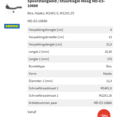
Spoorstangeind / Stuurkogel Moog MD-ES-
10686
Box, Haaks, M14X1.5, M12X1.25
MD-ES-10686
Verpakkingshoogte [cm]
6
Verpakkingsbreedte [cm]
13
Verpakkingslengte [cm]
21,5
Lengte 2 [mm]
25,35
Lengte 1 [mm]
175
Bundeltype
Box
Vorm
Haaks
Diameter 1 [mm]
12,3
Schroefdraadmaat 1
M14X1.5
Schroefdraadmaat 2
M12X1.25
Artikelnummer paar
MD-ES-10685
Vanaf
-78%