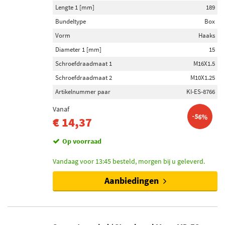
Lengte 1 [mm]
189
Bundeltype
Box
Vorm
Haaks
Diameter 1 [mm]
15
Schroefdraadmaat 1
M16X1.5
Schroefdraadmaat 2
M10X1.25
Artikelnummer paar
KI-ES-8766
Vanaf
-56%
€ 14,37
Op voorraad
Vandaag voor 13:45 besteld, morgen bij u geleverd.
Aanbiedingen