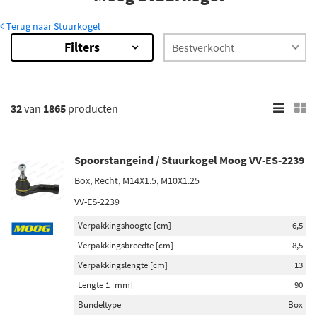
Terug naar Stuurkogel
Filters
1865
Resultaten
×
Categorieën
32
van
1865
producten
Spoorstangeind / Stuurkogel (1864)
Kogelgewricht verstevigingsstang (1)
Spoorstangeind / Stuurkogel Moog VV-ES-2239
Inbouwplaats
Box, Recht, M14X1.5, M10X1.25
Buiten (161)
VV-ES-2239
Vooras (133)
Verpakkingshoogte [cm]
6,5
Vooras rechts (128)
Verpakkingsbreedte [cm]
8,5
Vooras links (122)
Verpakkingslengte [cm]
13
Voor (92)
Lengte 1 [mm]
90
Toon meer
Bundeltype
Box