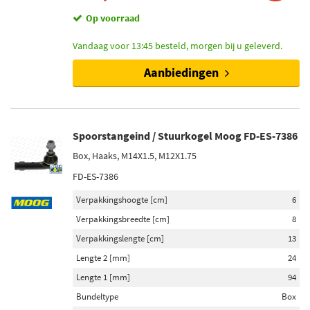
Op voorraad
Vandaag voor 13:45 besteld, morgen bij u geleverd.
Aanbiedingen
Spoorstangeind / Stuurkogel Moog FD-ES-7386
Box, Haaks, M14X1.5, M12X1.75
FD-ES-7386
Verpakkingshoogte [cm]
6
Verpakkingsbreedte [cm]
8
Verpakkingslengte [cm]
13
Lengte 2 [mm]
24
Lengte 1 [mm]
94
Bundeltype
Box