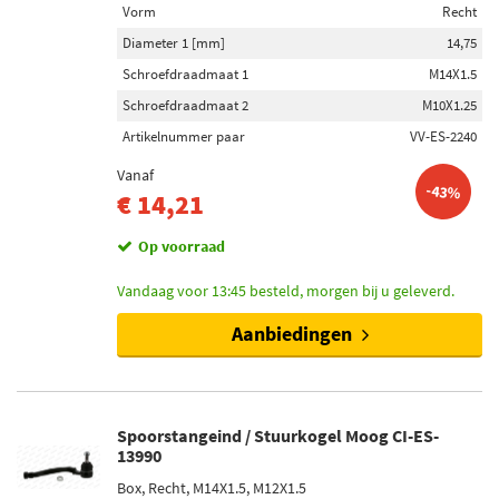
Vorm
Recht
Stang / steunbalk
Diameter 1 [mm]
14,75
Duwstang (163)
Schroefdraadmaat 1
M14X1.5
Voor koppelstang (36)
Schroefdraadmaat 2
M10X1.25
Koppelstang (24)
Artikelnummer paar
VV-ES-2240
Voeringsstang (8)
Voor duwstang (6)
Vanaf
-43%
€ 14,21
Toon meer
Op voorraad
Voorraad
Vandaag voor 13:45 besteld, morgen bij u geleverd.
Niet op voorraad (996)
Op voorraad (869)
Aanbiedingen
Spoorstangeind / Stuurkogel Moog CI-ES-
13990
Box, Recht, M14X1.5, M12X1.5