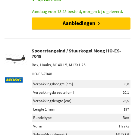
Vandaag voor 13:45 besteld, morgen bij u geleverd.
Aanbiedingen
Spoorstangeind / Stuurkogel Moog HO-ES-
7048
Box, Haaks, M14X1.5, M12X1.25
HO-ES-7048
Verpakkingshoogte [cm]
6,8
Verpakkingsbreedte [cm]
20,1
Verpakkingslengte [cm]
23,5
Lengte 1 [mm]
197
Bundeltype
Box
Vorm
Haaks
Schroefdraadmaat 1
M14X1.5