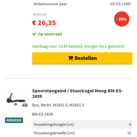
Artikelnummer paar
VO-ES-17897
€ 37,12
-29%
€ 26,35
Op voorraad
Vandaag voor 13:45 besteld, morgen bij u geleverd.
Bestellen
Spoorstangeind / Stuurkogel Moog BM-ES-
2439
Box, Recht, M16X1.5, M14X1.5
BM-ES-2439
Verpakkingshoogte [cm]
6
Verpakkingsbreedte [cm]
13