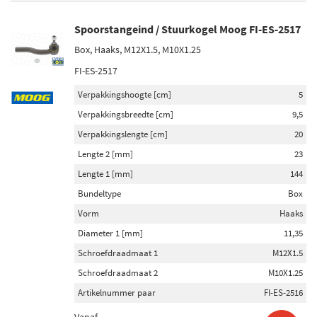
Spoorstangeind / Stuurkogel Moog FI-ES-2517
Box, Haaks, M12X1.5, M10X1.25
FI-ES-2517
Verpakkingshoogte [cm]
5
Verpakkingsbreedte [cm]
9,5
Verpakkingslengte [cm]
20
Lengte 2 [mm]
23
Lengte 1 [mm]
144
Bundeltype
Box
Vorm
Haaks
Diameter 1 [mm]
11,35
Schroefdraadmaat 1
M12X1.5
Schroefdraadmaat 2
M10X1.25
Artikelnummer paar
FI-ES-2516