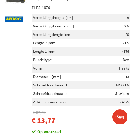
FI-ES-4676
Verpakkingshoogte [cm]
5
Verpakkingsbreedte [cm]
9,5
Verpakkingslengte [cm]
20
Lengte 2 [mm]
21,5
Lengte 1 [mm]
4676
Bundeltype
Box
Vorm
Haaks
Diameter 1 [mm]
13
Schroefdraadmaat 1
M12X1.5
Schroefdraadmaat 2
M10X1.25
Artikelnummer paar
FI-ES-4675
€ 32,79
-58%
€ 13,77
Op voorraad