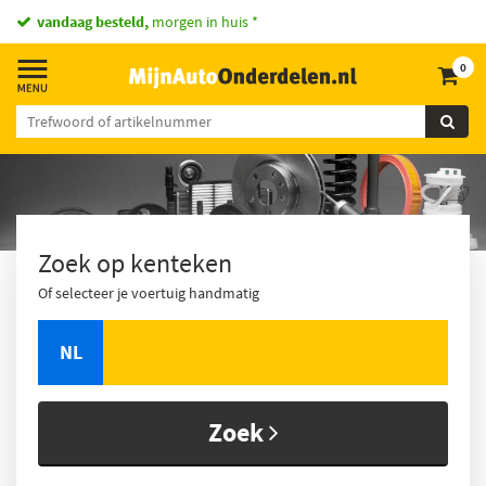
vandaag besteld,
morgen in huis *
0
Zoek op kenteken
Of selecteer je voertuig handmatig
NL
Zoek