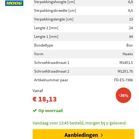
Verpakkingshoogte [cm]
6,5
Verpakkingsbreedte [cm]
8,5
Verpakkingslengte [cm]
13
Lengte 2 [mm]
24
Lengte 1 [mm]
94
Bundeltype
Box
Vorm
Haaks
Schroefdraadmaat 1
M14X1.5
Schroefdraadmaat 2
M12X1.75
Artikelnummer paar
FD-ES-7386
Vanaf
-36%
€ 18,13
Op voorraad
Vandaag voor 13:45 besteld, morgen bij u geleverd.
Aanbiedingen