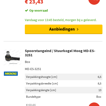
€ 23,43
Op voorraad
Vandaag voor 13:45 besteld, morgen bij u geleverd.
Aanbiedingen
Spoorstangeind / Stuurkogel Moog MD-ES-
3251
Box
MD-ES-3251
Verpakkingshoogte [cm]
6,5
Verpakkingsbreedte [cm]
8,5
Verpakkingslengte [cm]
13
Bundeltype
Box
€ 60,46