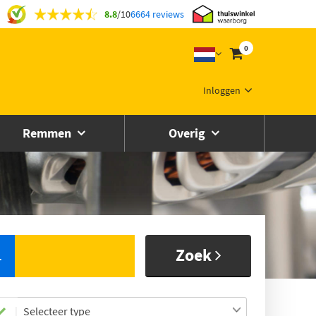
8.8
/
10
6664 reviews
0
Inloggen
Remmen
Overig
Zoek
L
Selecteer type