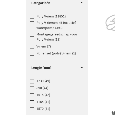
Categorieën
Poly V-riem (11851)
Poly V-riemen kit inclusief
waterpomp (393)
Montagegereedschap voor
Poly V-riem (13)
V-riem (7)
Rollenset (poly) V-riem (1)
Lengte [mm]
1230 (49)
890 (44)
1515 (42)
1165 (41)
1570 (41)