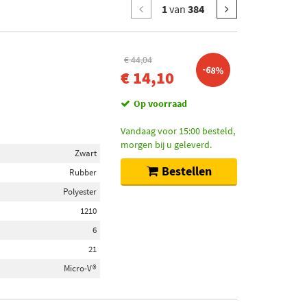
1
van
384
€ 44,04
-68%
€ 14,10
Op voorraad
Vandaag voor 15:00 besteld,
morgen bij u geleverd.
Zwart
Bestellen
Rubber
Polyester
1210
6
21
Micro-V®