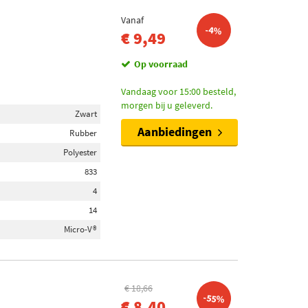
Vanaf
-4%
€ 9,49
Op voorraad
Vandaag voor 15:00 besteld,
morgen bij u geleverd.
Zwart
Aanbiedingen
Rubber
Polyester
833
4
14
Micro-V®
€ 18,66
-55%
€ 8,40