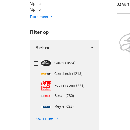
Alpina
32
van
Alpine
Toon meer
Filter op
Merken
Gates (1684)
Contitech (1213)
Febi Bilstein (778)
Bosch (730)
Meyle (628)
Toon meer