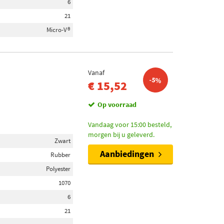
6
21
Micro-V®
Vanaf
-5%
€ 15,52
Op voorraad
Vandaag voor 15:00 besteld,
morgen bij u geleverd.
Zwart
Aanbiedingen
Rubber
Polyester
1070
6
21