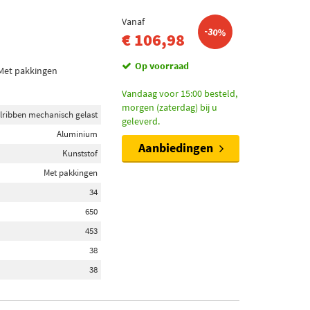
Vanaf
-30%
€ 106,98
Op voorraad
 Met pakkingen
Vandaag voor 15:00 besteld,
morgen (zaterdag) bij u
lribben mechanisch gelast
geleverd.
Aluminium
Aanbiedingen
Kunststof
Met pakkingen
34
650
453
38
38