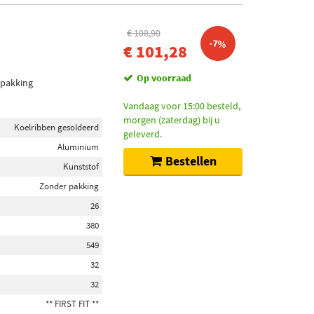
€ 108,90
-7%
€ 101,28
Op voorraad
 pakking
Vandaag voor 15:00 besteld,
morgen (zaterdag) bij u
Koelribben gesoldeerd
geleverd.
Aluminium
Bestellen
Kunststof
Zonder pakking
26
380
549
32
32
** FIRST FIT **