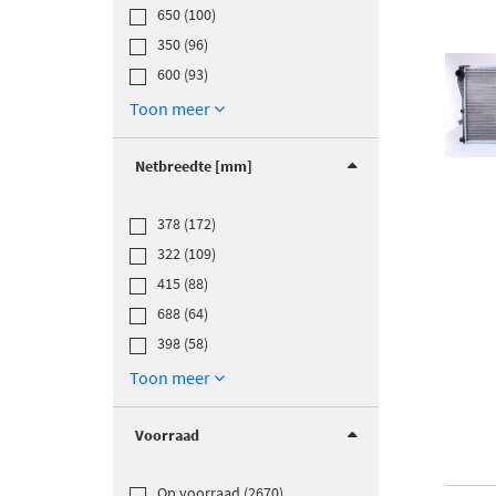
650 (100)
350 (96)
600 (93)
Toon meer
Netbreedte [mm]
378 (172)
322 (109)
415 (88)
688 (64)
398 (58)
Toon meer
Voorraad
Op voorraad (2670)