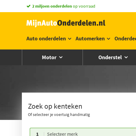
vandaag besteld,
morgen in huis *
Auto onderdelen
Automerken
Onderde
Motor
Onderstel
Zoek op kenteken
Of selecteer je voertuig handmatig
1
Selecteer merk