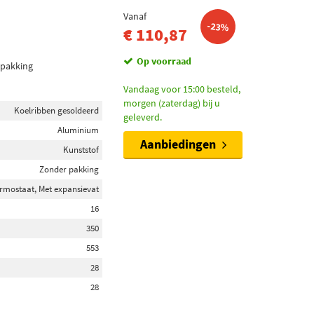
Vanaf
-23%
€ 110,87
Op voorraad
 pakking
Vandaag voor 15:00 besteld,
morgen (zaterdag) bij u
Koelribben gesoldeerd
geleverd.
Aluminium
Aanbiedingen
Kunststof
Zonder pakking
rmostaat, Met expansievat
16
350
553
28
28