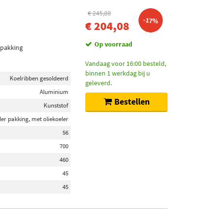
€ 245,88
-17%
€ 204,08
Op voorraad
 pakking
Vandaag voor 16:00 besteld,
binnen 1 werkdag bij u
Koelribben gesoldeerd
geleverd.
Aluminium
Bestellen
Kunststof
er pakking, met oliekoeler
56
700
460
45
45