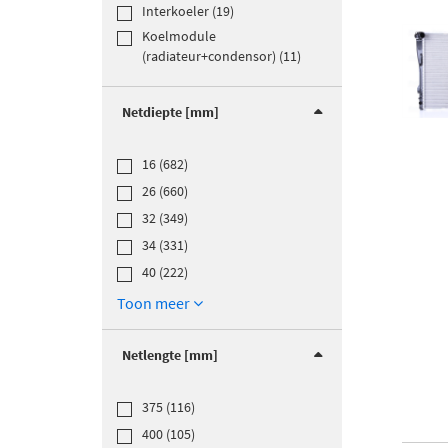
Interkoeler (19)
Koelmodule
(radiateur+condensor) (11)
Netdiepte [mm]
16 (682)
26 (660)
32 (349)
34 (331)
40 (222)
Toon meer
Netlengte [mm]
375 (116)
400 (105)