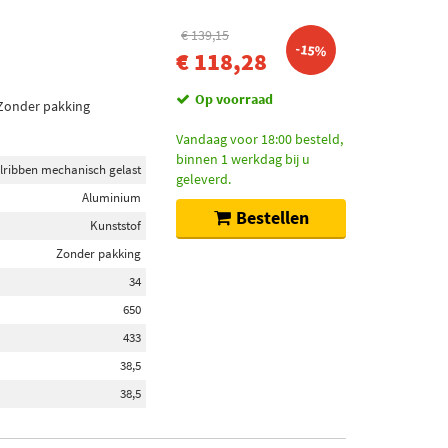
€ 139,15
-15%
€ 118,28
Op voorraad
 Zonder pakking
Vandaag voor 18:00 besteld,
binnen 1 werkdag bij u
lribben mechanisch gelast
geleverd.
Aluminium
Bestellen
Kunststof
Zonder pakking
34
650
433
38,5
38,5