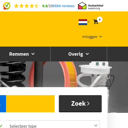
8.8
/
10
6664 reviews
0
Inloggen
Remmen
Overig
Zoek
L
Selecteer type