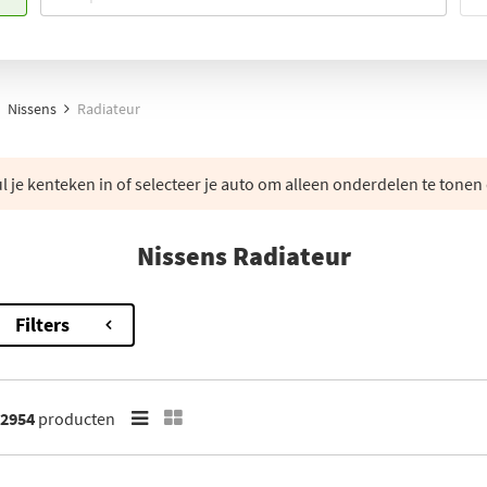
Nissens
Radiateur
 je kenteken in of selecteer je auto om alleen onderdelen te tonen 
Nissens Radiateur
Filters
2954
producten