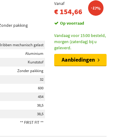
Vanaf
-17%
€ 154,66
Op voorraad
 Zonder pakking
Vandaag voor 15:00 besteld,
morgen (zaterdag) bij u
lribben mechanisch gelast
geleverd.
Aluminium
Aanbiedingen
Kunststof
Zonder pakking
32
600
454
38,5
38,5
** FIRST FIT **