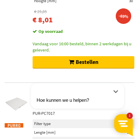
Hoogte [mm]
30
€ 25,85
-69%
€ 8,01
Op voorraad
Vandaag voor 16:00 besteld, binnen 2 werkdagen bij u
geleverd.
Bestellen
Interieurfilter Purro PUR-PC7017
Pollenfilter
PUR-PC7017
Filter type
Pollenfilter
Lengte [mm]
226