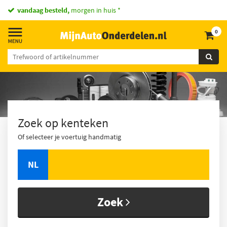
vandaag besteld,
morgen in huis *
0
Zoek op kenteken
Of selecteer je voertuig handmatig
NL
Zoek