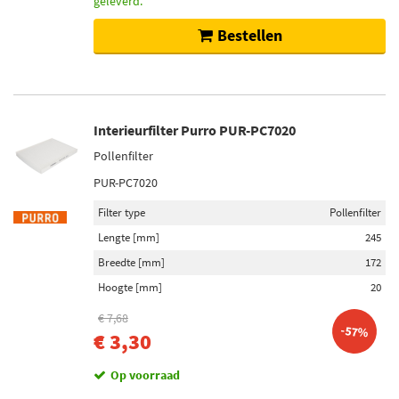
geleverd.
Bestellen
Interieurfilter Purro PUR-PC7020
Pollenfilter
PUR-PC7020
Filter type
Pollenfilter
Lengte [mm]
245
Breedte [mm]
172
Hoogte [mm]
20
€ 7,68
-57%
€ 3,30
Op voorraad