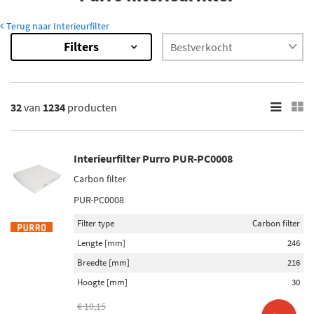
Terug naar Interieurfilter
Filters
1234
Resultaten
×
Categorieën
32
van
1234
producten
Interieurfilter (1234)
Luchtfilter (6)
Interieurfilter Purro PUR-PC0008
Filter type
Carbon filter
Carbon filter (523)
PUR-PC0008
Pollenfilter (445)
Filter type
Carbon filter
Stoffilter (75)
Lengte [mm]
246
Buitenluchtfilter (26)
Breedte [mm]
216
Filter insert (11)
Hoogte [mm]
30
Toon meer
€ 10,15