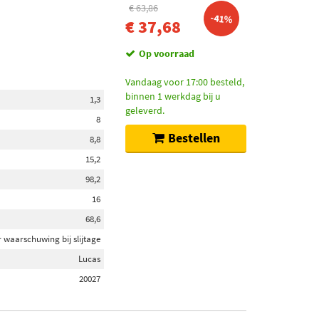
€ 63,86
-41%
€ 37,68
Op voorraad
Vandaag voor 17:00 besteld,
binnen 1 werkdag bij u
1,3
geleverd.
8
Bestellen
8,8
15,2
98,2
16
68,6
 waarschuwing bij slijtage
Lucas
20027