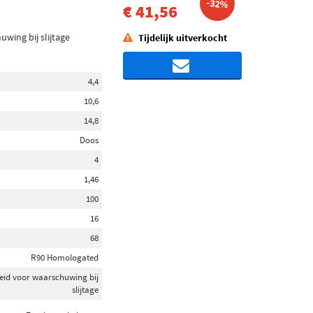
-32%
€ 41,56
wing bij slijtage
Tijdelijk uitverkocht
4,4
10,6
14,8
Doos
4
1,46
100
16
68
R90 Homologated
eid voor waarschuwing bij
slijtage