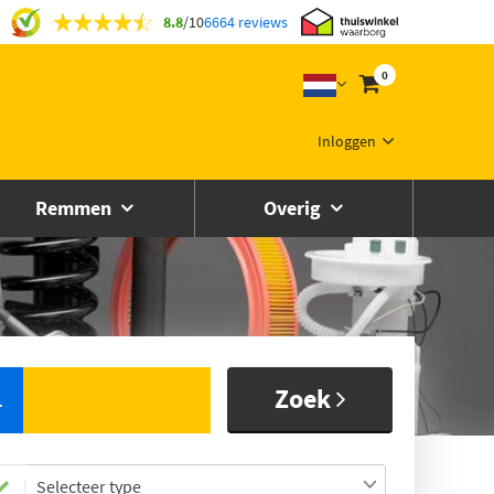
8.8
/
10
6664 reviews
0
Inloggen
Remmen
Overig
Zoek
L
Selecteer type