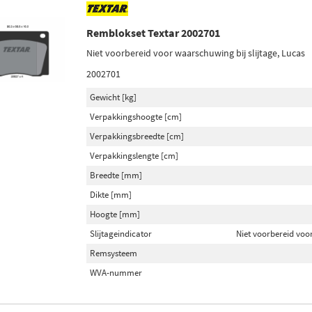
Remblokset Textar 2002701
Niet voorbereid voor waarschuwing bij slijtage, Lucas
2002701
Gewicht [kg]
Verpakkingshoogte [cm]
Verpakkingsbreedte [cm]
Verpakkingslengte [cm]
Breedte [mm]
Dikte [mm]
Hoogte [mm]
Slijtageindicator
Niet voorbereid voor
Remsysteem
WVA-nummer