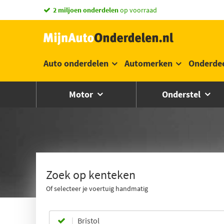
vandaag besteld,
morgen in huis *
Auto onderdelen
Automerken
Onderde
Motor
Onderstel
Zoek op kenteken
Of selecteer je voertuig handmatig
Bristol