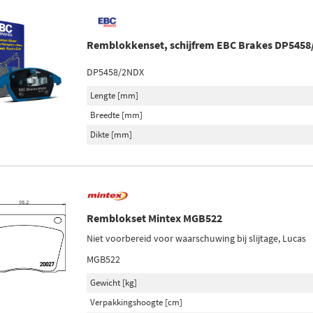
Remblokkenset, schijfrem EBC Brakes DP545
DP5458/2NDX
Lengte [mm]
Breedte [mm]
Dikte [mm]
Remblokset Mintex MGB522
Niet voorbereid voor waarschuwing bij slijtage, Lucas
MGB522
Gewicht [kg]
Verpakkingshoogte [cm]