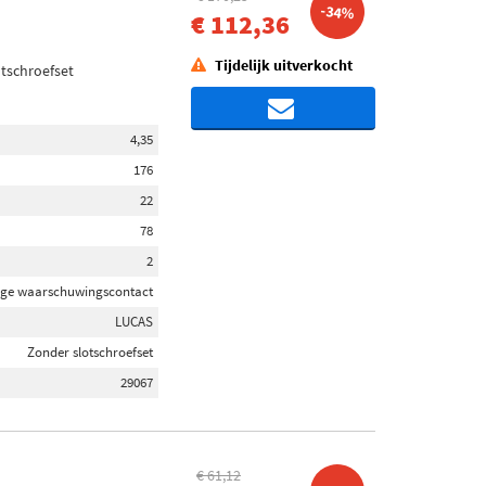
-34%
€ 112,36
Tijdelijk uitverkocht
otschroefset
4,35
176
22
78
2
jtage waarschuwingscontact
LUCAS
Zonder slotschroefset
29067
€ 61,12