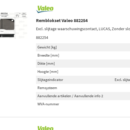
Remblokset Valeo 882254
Excl. slijtage waarschuwingscontact, LUCAS, Zonder sl
882254
Gewicht [kg]
Breedte [mm]
Dikte [mm]
Hoogte [mm]
Slijtageindicator
Excl. sli
Remsysteem
Aanvullende artikelen / Aanvullende info 2
WVA-nummer