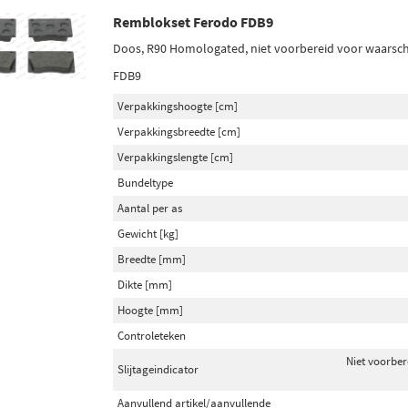
Remblokset Ferodo FDB9
Doos, R90 Homologated, niet voorbereid voor waarschu
FDB9
Verpakkingshoogte [cm]
Verpakkingsbreedte [cm]
Verpakkingslengte [cm]
Bundeltype
Aantal per as
Gewicht [kg]
Breedte [mm]
Dikte [mm]
Hoogte [mm]
Controleteken
Niet voorber
Slijtageindicator
Aanvullend artikel/aanvullende