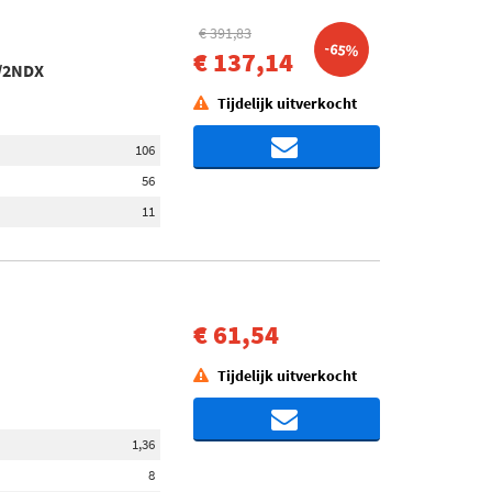
€ 391,83
-65%
€ 137,14
8/2NDX
Tijdelijk uitverkocht
106
56
11
€ 61,54
Tijdelijk uitverkocht
1,36
8