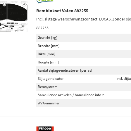
Remblokset Valeo 882255
Incl. slijtage waarschuwingscontact, LUCAS, Zonder sl
882255
Gewicht [kg]
Breedte [mm]
Dikte [mm]
Hoogte [mm]
Aantal slijtage-indicatoren [per as]
Slijtageindicator
Incl. sli
Remsysteem
Aanvullende artikelen / Aanvullende info 2
WVA-nummer