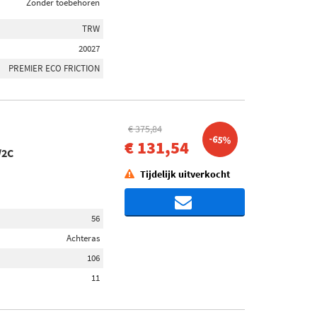
Zonder toebehoren
TRW
20027
PREMIER ECO FRICTION
€ 375,84
-65%
€ 131,54
/2C
Tijdelijk uitverkocht
56
Achteras
106
11