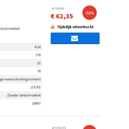
€ 78,93
-21%
€ 62,35
Tijdelijk uitverkocht
otschroefset
4,24
176
22
78
jtage waarschuwingscontact
LUCAS
Zonder slotschroefset
29067
€ 170,25