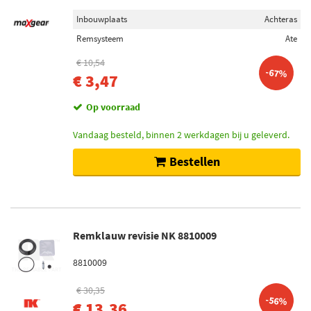
Inbouwplaats
Achteras
Remsysteem
Ate
€ 10,54
-67%
€ 3,47
Op voorraad
Vandaag besteld, binnen 2 werkdagen bij u geleverd.
Bestellen
Remklauw revisie NK 8810009
8810009
€ 30,35
-56%
€ 13,36