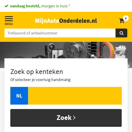
vandaag besteld,
morgen in huis *
0
Zoek op kenteken
Of selecteer je voertuig handmatig
NL
Zoek