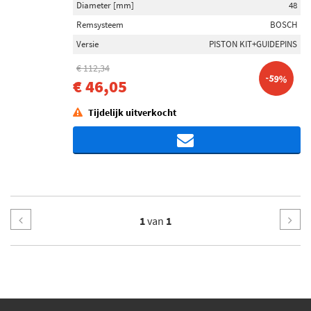
Diameter [mm]
48
Remsysteem
BOSCH
Versie
PISTON KIT+GUIDEPINS
€ 112,34
-59%
€ 46,05
Tijdelijk uitverkocht
1
van
1