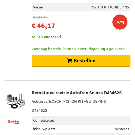
Versie
PISTON KIT+GUIDEPINS
€ 139,94
-67%
€ 46,17
Op voorraad
Vandaag besteld, binnen 2 werkdagen bij u geleverd.
Bestellen
Remklauw revisie Autofren Seinsa D43462S
Achteras, BOSCH, PISTON KIT+GUIDEPINS
D43462S
Complete set
Inbouwplaats
Achteras