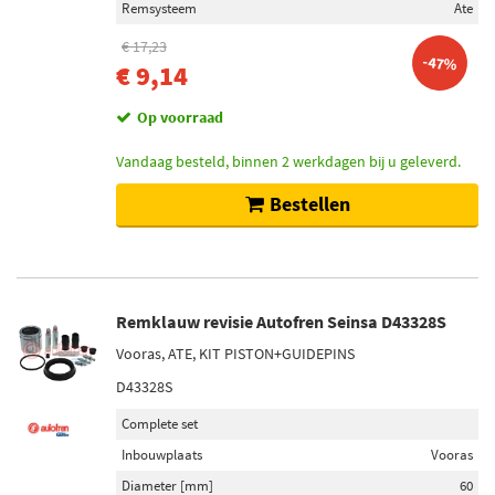
Remsysteem
Ate
€ 17,23
Inbouwplaats
-47%
€ 9,14
Achteras (14)
Vooras (4)
Op voorraad
Vandaag besteld, binnen 2 werkdagen bij u geleverd.
Voorraad
Bestellen
Op voorraad (22)
Niet op voorraad (1)
Remklauw revisie Autofren Seinsa D43328S
Vooras, ATE, KIT PISTON+GUIDEPINS
D43328S
Complete set
Inbouwplaats
Vooras
Diameter [mm]
60