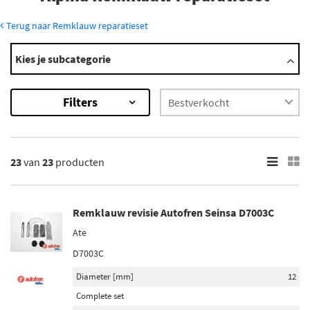
Terug naar Remklauw reparatieset
Modellen
Kies je subcategorie
B10
B12
Filters
B6
B6 Gran
C2
×
23
van
23
producten
23
Resultaten
Remklauw revisie Autofren Seinsa D7003C
×
Merk
Ate
Autofren Seinsa (13)
D7003C
NK (3)
Diameter [mm]
12
Complete set
Maxgear (7)