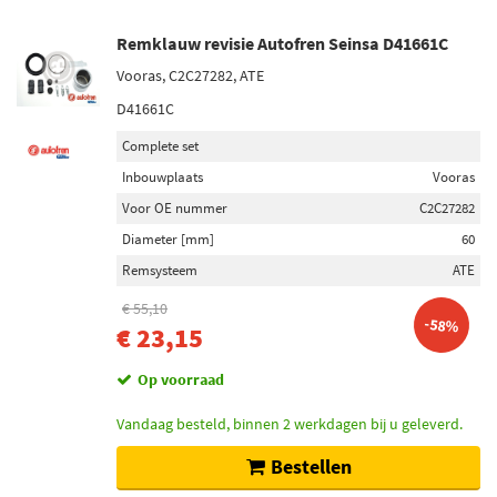
Remklauw revisie Autofren Seinsa D41661C
Vooras, C2C27282, ATE
D41661C
Complete set
Inbouwplaats
Vooras
Voor OE nummer
C2C27282
Diameter [mm]
60
Remsysteem
ATE
€ 55,10
-58%
€ 23,15
Op voorraad
Vandaag besteld, binnen 2 werkdagen bij u geleverd.
Bestellen