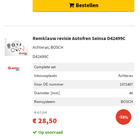
Bestellen
Remklauw revisie Autofren Seinsa D42499C
Achteras, BOSCH
D42499C
Complete set
Inbouwplaats
Achteras
Voor OE nummer
1371407
Diameter [mm]
48
Remsysteem
BOSCH
€ 67,84
-58%
€ 28,50
Op voorraad