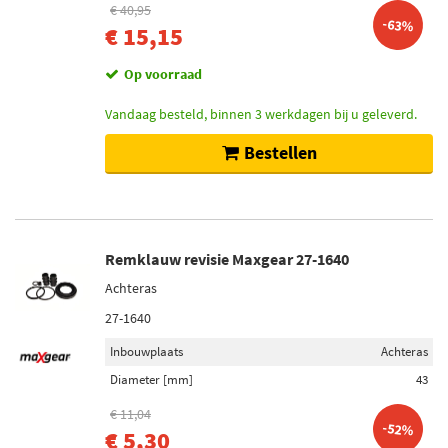
€ 40,95
-63%
€ 15,15
Op voorraad
Vandaag besteld, binnen 3 werkdagen bij u geleverd.
Bestellen
Remklauw revisie Maxgear 27-1640
Achteras
27-1640
Inbouwplaats
Achteras
Diameter [mm]
43
€ 11,04
-52%
€ 5,30