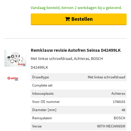
Vandaag besteld, binnen 2 werkdagen bij u geleverd.
Bestellen
Remklauw revisie Autofren Seinsa D42499LK
Met linkse schroefdraad, Achteras, BOSCH
D42499LK
Draadtype
Met linkse schroefdraad
Complete set
Inbouwplaats
Achteras
Voor OE nummer
1768153
Diameter [mm]
48
Remsysteem
BOSCH
Versie
WITH MECHANISM