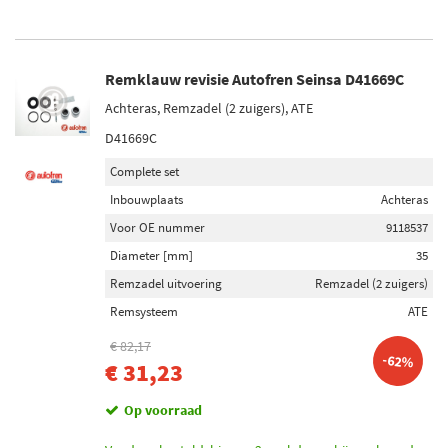
Remklauw revisie Autofren Seinsa D41669C
Achteras, Remzadel (2 zuigers), ATE
D41669C
Complete set
Inbouwplaats
Achteras
Voor OE nummer
9118537
Diameter [mm]
35
Remzadel uitvoering
Remzadel (2 zuigers)
Remsysteem
ATE
€ 82,17
-62%
€ 31,23
Op voorraad