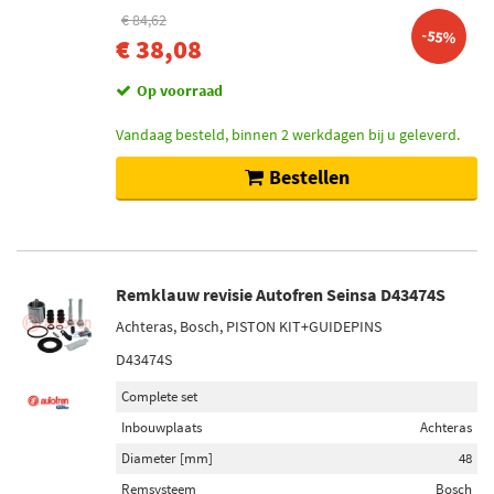
€ 84,62
-55%
€ 38,08
Op voorraad
Vandaag besteld, binnen 2 werkdagen bij u geleverd.
Bestellen
Remklauw revisie Autofren Seinsa D43474S
Achteras, Bosch, PISTON KIT+GUIDEPINS
D43474S
Complete set
Inbouwplaats
Achteras
Diameter [mm]
48
Remsysteem
Bosch