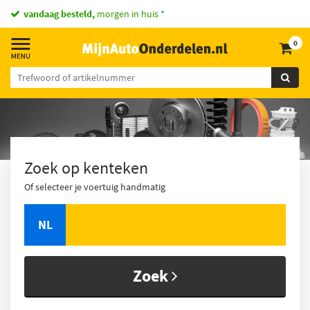
vandaag besteld,
morgen in huis *
0
Zoek op kenteken
Of selecteer je voertuig handmatig
NL
Zoek