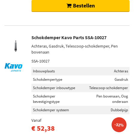
Bestellen
Schokdemper Kavo Parts SSA-10027
Achteras, Gasdruk, Telescoop-schokdemper, Pen
bovenaan
SSA-10027
Inbouwplaats
Achteras
Schokdempertype
Gasdruk
Schokdemper inbouwtype
Telescoop-schokdemper
Schokdemper
Pen bovenaan, Oog
bevestigingstype
onderaan
Schokdemper systeem
Dubbelpijp
Vanaf
-32%
€ 52,38