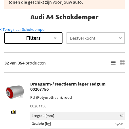
tonen die geschikt zijn voor jouw auto.
Audi A4 Schokdemper
Terug naar Schokdemper
Filters
354
Resultaten
×
Merk
32
van
354
producten
Monroe (30)
Magnum Technology (22)
Draagarm-/ reactiearm lager Tedgum
Maxgear (25)
00267756
Sachs (40)
PU (Polyurethaan), rood
Bilstein (46)
00267756
Lengte 1 [mm]
50
Toon meer
Gewicht [kg]
0,205