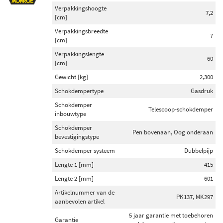
Verpakkingshoogte
7,2
[cm]
Verpakkingsbreedte
7
[cm]
Verpakkingslengte
60
[cm]
Gewicht [kg]
2,300
Schokdempertype
Gasdruk
Schokdemper
Telescoop-schokdemper
inbouwtype
Schokdemper
Pen bovenaan, Oog onderaan
bevestigingstype
Schokdemper systeem
Dubbelpijp
Lengte 1 [mm]
415
Lengte 2 [mm]
601
Artikelnummer van de
PK137, MK297
aanbevolen artikel
5 jaar garantie met toebehoren
Garantie