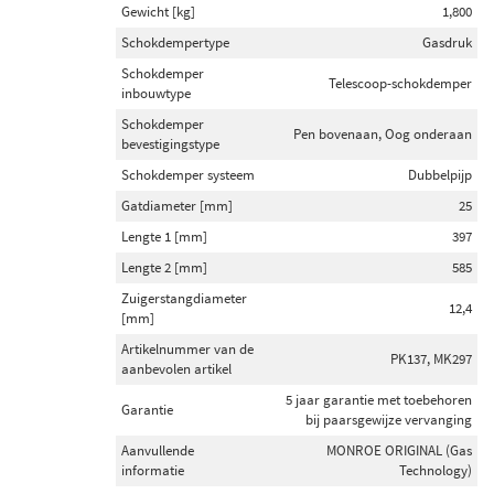
Gewicht [kg]
1,800
Schokdempertype
Gasdruk
Schokdemper
Telescoop-schokdemper
inbouwtype
Schokdemper
Pen bovenaan, Oog onderaan
bevestigingstype
Schokdemper systeem
Dubbelpijp
Gatdiameter [mm]
25
Lengte 1 [mm]
397
Lengte 2 [mm]
585
Zuigerstangdiameter
12,4
[mm]
Artikelnummer van de
PK137, MK297
aanbevolen artikel
5 jaar garantie met toebehoren
Garantie
bij paarsgewijze vervanging
Aanvullende
MONROE ORIGINAL (Gas
informatie
Technology)