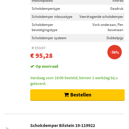
Inbouwplaats
Vooras
Schokdempertype
Gasdruk
Schokdemper inbouwtype
Veerdragende schokdemper
Schokdemper
Vork onderaan, Pen
bevestigingstype
bovenaan
Schokdemper systeem
Dubbelpijp
€ 153,67
-38%
€ 95,28
Op voorraad
Vandaag voor 16:00 besteld, binnen 1 werkdag bij u
geleverd.
Bestellen
Schokdemper Bilstein 19-119922