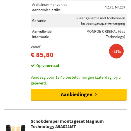
Artikelnummer van de
PK175, MK207
aanbevolen artikel
5 jaar garantie met toebehoren
Garantie
bij paarsgewijze vervanging
Aanvullende
MONROE ORIGINAL (Gas
informatie
Technology)
Vanaf
-35%
€ 85,80
Op voorraad
Vandaag voor 13:45 besteld, morgen (zaterdag) bij u
geleverd.
Aanbiedingen
Schokdemper montageset Magnum
Technology A9A021MT