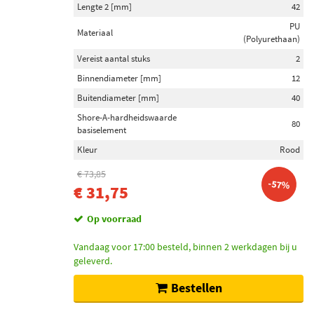
Categorieën
Lengte 2 [mm]
42
Schokdemper (324)
PU
Materiaal
(Polyurethaan)
Trillingsdemper (23)
Vereist aantal stuks
2
Schokdemper montageset (4)
Binnendiameter [mm]
12
Schokdemper ophangrubber (3)
Buitendiameter [mm]
40
Draagarm-/ reactiearm lager (3)
Shore-A-hardheidswaarde
80
basiselement
Inbouwplaats
Kleur
Rood
Achteras (106)
€ 73,85
Vooras (98)
-57%
€ 31,75
Achteras links (10)
Achteras rechts (10)
Op voorraad
Vooras links (9)
Vandaag voor 17:00 besteld, binnen 2 werkdagen bij u
Toon meer
geleverd.
Bestellen
Schokdempertype