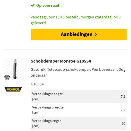
Op voorraad
Vandaag voor 13:45 besteld, morgen (zaterdag) bij u
geleverd.
Aanbiedingen
Schokdemper Monroe G1055A
Gasdruk, Telescoop-schokdemper, Pen bovenaan, Oog
onderaan
G1055A
Verpakkingshoogte
7,2
[cm]
Verpakkingsbreedte
7,2
[cm]
Verpakkingslengte
60
[cm]