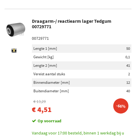
Gasdruk (311)
Oliedruk (9)
Draagarm-/ reactiearm lager Tedgum
Schokdemper inbouwtype
00729771
Veerdragende schokdemper (123)
00729771
Telescoop-schokdemper (108)
Lengte 1 [mm]
50
Veerpoot (47)
Gewicht [kg]
0,1
Demper niet veerdragend (17)
Lengte 2 [mm]
41
Dempermodule (14)
Vereist aantal stuks
2
Toon meer
Binnendiameter [mm]
12
Buitendiameter [mm]
40
Schokdemper bevestigingstype
Pen bovenaan (303)
€ 13,29
-66%
€ 4,51
Oog onderaan (167)
Vork onderaan (78)
Op voorraad
Oog bovenaan (15)
Onder plaat (7)
Vandaag voor 17:00 besteld, binnen 1 werkdag bij u