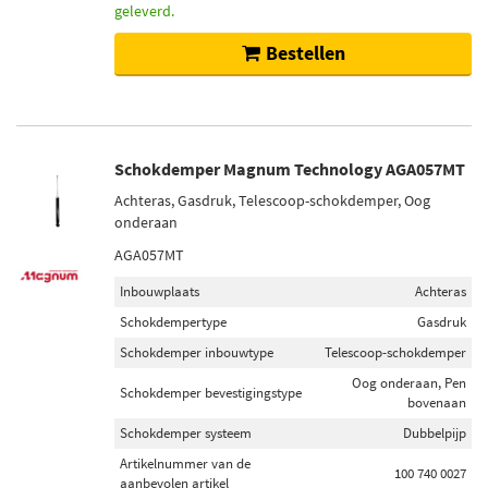
geleverd.
Toon meer
Bestellen
Voorraad
Op voorraad (194)
Niet op voorraad (160)
Schokdemper Magnum Technology AGA057MT
Achteras, Gasdruk, Telescoop-schokdemper, Oog
onderaan
AGA057MT
Inbouwplaats
Achteras
Schokdempertype
Gasdruk
Schokdemper inbouwtype
Telescoop-schokdemper
Oog onderaan, Pen
Schokdemper bevestigingstype
bovenaan
Schokdemper systeem
Dubbelpijp
Artikelnummer van de
100 740 0027
aanbevolen artikel