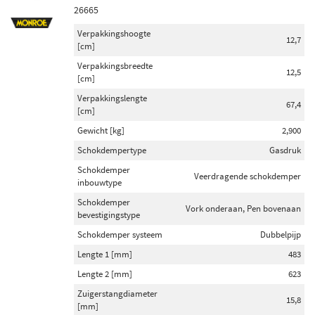
26665
Verpakkingshoogte
12,7
[cm]
Verpakkingsbreedte
12,5
[cm]
Verpakkingslengte
67,4
[cm]
Gewicht [kg]
2,900
Schokdempertype
Gasdruk
Schokdemper
Veerdragende schokdemper
inbouwtype
Schokdemper
Vork onderaan, Pen bovenaan
bevestigingstype
Schokdemper systeem
Dubbelpijp
Lengte 1 [mm]
483
Lengte 2 [mm]
623
Zuigerstangdiameter
15,8
[mm]