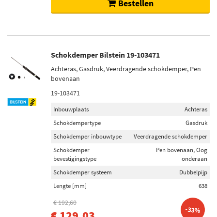
Bestellen
Schokdemper Bilstein 19-103471
Achteras, Gasdruk, Veerdragende schokdemper, Pen
bovenaan
19-103471
Inbouwplaats
Achteras
Schokdempertype
Gasdruk
Schokdemper inbouwtype
Veerdragende schokdemper
Schokdemper
Pen bovenaan, Oog
bevestigingstype
onderaan
Schokdemper systeem
Dubbelpijp
Lengte [mm]
638
€ 192,60
-33%
€ 129,03