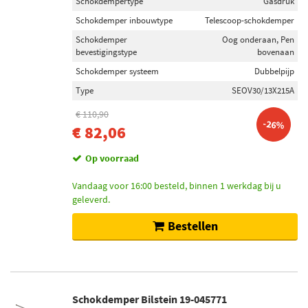
Schokdempertype
Gasdruk
Schokdemper inbouwtype
Telescoop-schokdemper
Schokdemper
Oog onderaan, Pen
bevestigingstype
bovenaan
Schokdemper systeem
Dubbelpijp
Type
SEOV30/13X215A
€ 110,90
-26%
€ 82,06
Op voorraad
Vandaag voor 16:00 besteld, binnen 1 werkdag bij u
geleverd.
Bestellen
Schokdemper Bilstein 19-045771