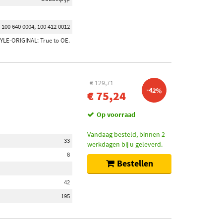
100 640 0004, 100 412 0012
YLE-ORIGINAL: True to OE.
€ 129,71
-42%
€ 75,24
Op voorraad
Vandaag besteld, binnen 2
33
werkdagen bij u geleverd.
8
Bestellen
42
195