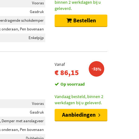
binnen 2 werkdagen bij u
Vooras
geleverd.
Gasdruk
Bestellen
eerdragende schokdemper
k onderaan, Pen bovenaan
Enkelpijp
Vanaf
-55%
€ 86,15
Op voorraad
Vandaag besteld, binnen 2
werkdagen bij u geleverd.
Vooras
Gasdruk
Aanbiedingen
, Demper met aanslagveer
k onderaan, Pen bovenaan
Dubbelpijp