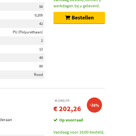
werkdagen bij u geleverd.
50
0,205
Bestellen
42
PU (Polyurethaan)
2
12
40
80
Rood
€ 240,79
-16%
€ 202,26
nderaan
Op voorraad
Vandaag voor 16:00 besteld,