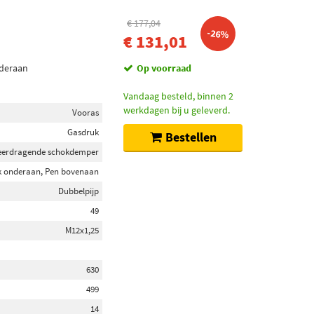
€ 177,04
-26%
€ 131,01
nderaan
Op voorraad
Vandaag besteld, binnen 2
werkdagen bij u geleverd.
Vooras
Gasdruk
Bestellen
eerdragende schokdemper
k onderaan, Pen bovenaan
Dubbelpijp
49
M12x1,25
630
499
14