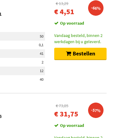
€ 13,29
-66%
€ 4,51
1
Op voorraad
Vandaag besteld, binnen 2
50
werkdagen bij u geleverd.
0,1
Bestellen
41
2
12
40
€ 73,85
-57%
€ 31,75
6
Op voorraad
Vandaag besteld, binnen 2