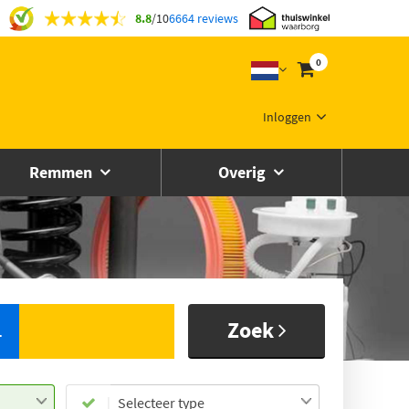
8.8
/
10
6664 reviews
0
Inloggen
Remmen
Overig
Zoek
L
Selecteer type