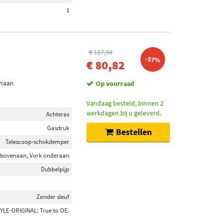
1
€ 187,94
-57%
€ 80,82
enaan
Op voorraad
Vandaag besteld, binnen 2
werkdagen bij u geleverd.
Achteras
Gasdruk
Bestellen
Telescoop-schokdemper
 bovenaan, Vork onderaan
Dubbelpijp
Zonder sleuf
YLE-ORIGINAL: True to OE.