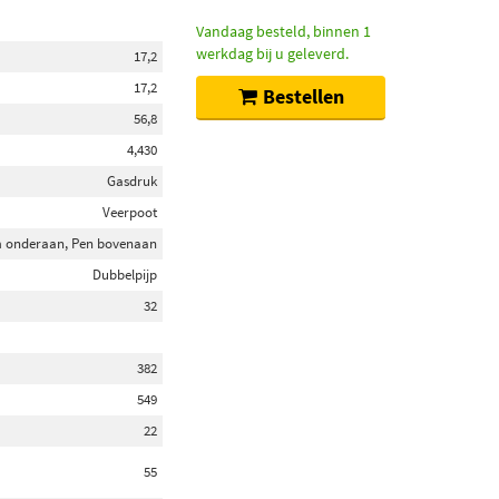
Vandaag besteld, binnen 1
werkdag bij u geleverd.
17,2
17,2
Bestellen
56,8
4,430
Gasdruk
Veerpoot
 onderaan, Pen bovenaan
Dubbelpijp
32
382
549
22
55