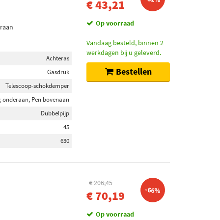
€ 43,21
Op voorraad
eraan
Vandaag besteld, binnen 2
werkdagen bij u geleverd.
Achteras
Bestellen
Gasdruk
Telescoop-schokdemper
 onderaan, Pen bovenaan
Dubbelpijp
45
630
€ 206,45
-66%
€ 70,19
Op voorraad