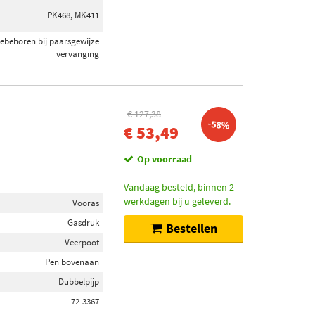
PK468, MK411
oebehoren bij paarsgewijze
vervanging
€ 127,38
-58%
€ 53,49
Op voorraad
Vandaag besteld, binnen 2
werkdagen bij u geleverd.
Vooras
Gasdruk
Bestellen
Veerpoot
Pen bovenaan
Dubbelpijp
72-3367