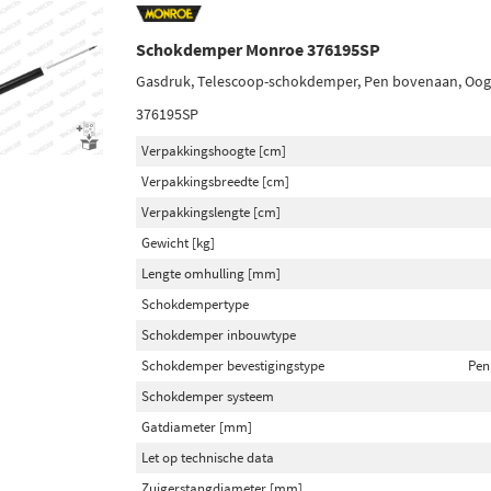
Schokdemper Monroe 376195SP
Gasdruk, Telescoop-schokdemper, Pen bovenaan, Oo
376195SP
Verpakkingshoogte [cm]
Verpakkingsbreedte [cm]
Verpakkingslengte [cm]
Gewicht [kg]
Lengte omhulling [mm]
Schokdempertype
Schokdemper inbouwtype
Schokdemper bevestigingstype
Pen
Schokdemper systeem
Gatdiameter [mm]
Let op technische data
Zuigerstangdiameter [mm]