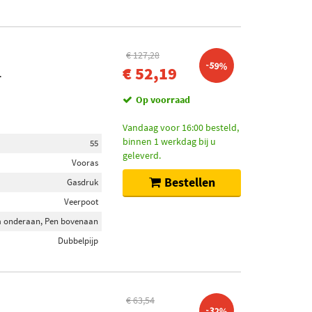
€ 127,28
-59%
€ 52,19
T
Op voorraad
Vandaag voor 16:00 besteld,
binnen 1 werkdag bij u
55
geleverd.
Vooras
Bestellen
Gasdruk
Veerpoot
 onderaan, Pen bovenaan
Dubbelpijp
€ 63,54
-32%