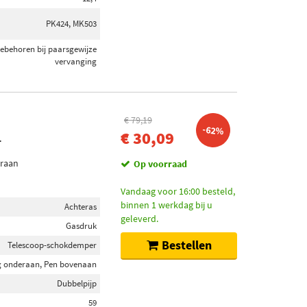
PK424, MK503
oebehoren bij paarsgewijze
vervanging
€ 79,19
-62%
€ 30,09
T
eraan
Op voorraad
Vandaag voor 16:00 besteld,
binnen 1 werkdag bij u
Achteras
geleverd.
Gasdruk
Bestellen
Telescoop-schokdemper
 onderaan, Pen bovenaan
Dubbelpijp
59