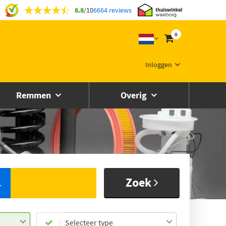
8.8
/
10
6664 reviews
0
Inloggen
Remmen
Overig
Zoek
L
Selecteer type