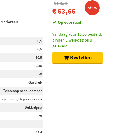
€ 141,45
-55%
€ 63,66
g onderaan
Op voorraad
Vandaag voor 16:00 besteld,
binnen 1 werkdag bij u
6,5
geleverd.
6,5
Bestellen
50,5
1,930
59
Gasdruk
Telescoop-schokdemper
 bovenaan, Oog onderaan
Dubbelpijp
25
12,4