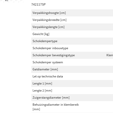
742117SP
Verpakkingshoogte [cm]
Verpakkingsbreedte [cm]
Verpakkingslengte [cm]
Gewicht [kg]
Schokdempertype
Schokdemper inbouwtype
Schokdemper bevestigingstype
Klem
Schokdemper systeem
Gatdiameter [mm]
Let op technische data
Lengte 1 [mm]
Lengte 2 [mm]
Zuigerstangdiameter [mm]
Behuizingsdiameter in klembereik
[mm]