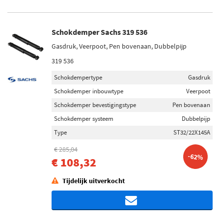
Schokdemper Sachs 319 536
Gasdruk, Veerpoot, Pen bovenaan, Dubbelpijp
319 536
Schokdempertype
Gasdruk
Schokdemper inbouwtype
Veerpoot
Schokdemper bevestigingstype
Pen bovenaan
Schokdemper systeem
Dubbelpijp
Type
ST32/22X145A
€ 285,04
-62%
€ 108,32
Tijdelijk uitverkocht