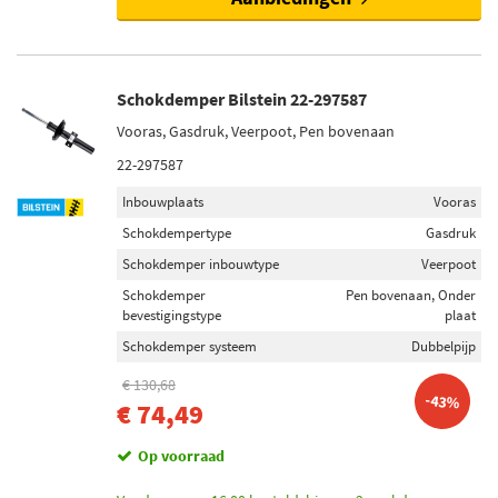
Schokdemper Bilstein 22-297587
Vooras, Gasdruk, Veerpoot, Pen bovenaan
22-297587
Inbouwplaats
Vooras
Schokdempertype
Gasdruk
Schokdemper inbouwtype
Veerpoot
Schokdemper
Pen bovenaan, Onder
bevestigingstype
plaat
Schokdemper systeem
Dubbelpijp
€ 130,68
-43%
€ 74,49
Op voorraad