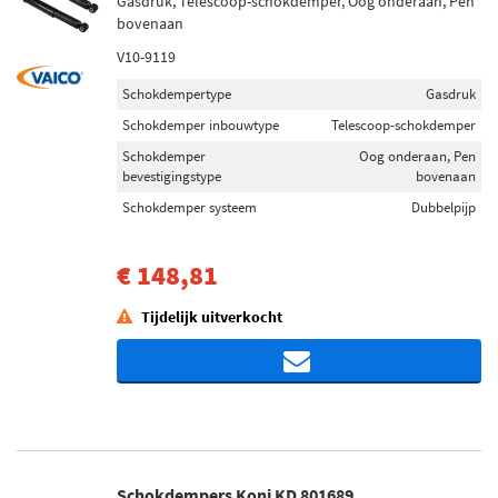
Gasdruk, Telescoop-schokdemper, Oog onderaan, Pen
bovenaan
V10-9119
Schokdempertype
Gasdruk
Schokdemper inbouwtype
Telescoop-schokdemper
Schokdemper
Oog onderaan, Pen
bevestigingstype
bovenaan
Schokdemper systeem
Dubbelpijp
€ 148,81
Tijdelijk uitverkocht
Schokdempers Koni KD 801689