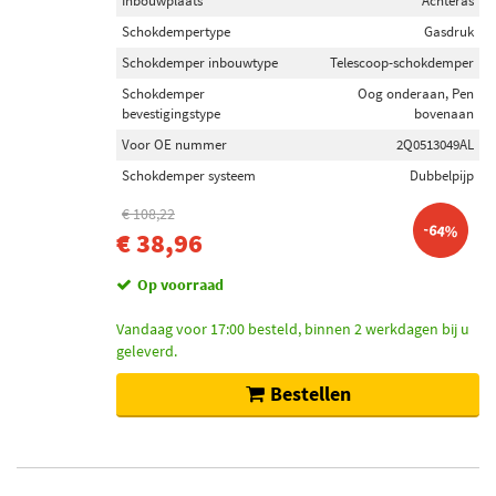
Inbouwplaats
Achteras
Schokdempertype
Gasdruk
Schokdemper inbouwtype
Telescoop-schokdemper
Schokdemper
Oog onderaan, Pen
bevestigingstype
bovenaan
Voor OE nummer
2Q0513049AL
Schokdemper systeem
Dubbelpijp
€ 108,22
-64%
€ 38,96
Op voorraad
Vandaag voor 17:00 besteld, binnen 2 werkdagen bij u
geleverd.
Bestellen