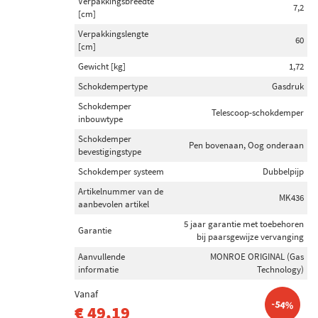
Verpakkingsbreedte
Inbouwplaats
7,2
[cm]
Vooras (8)
Verpakkingslengte
60
Achteras (6)
[cm]
Vooras links (1)
Gewicht [kg]
1,72
Vooras rechts (1)
Schokdempertype
Gasdruk
Schokdemper
Telescoop-schokdemper
inbouwtype
Schokdemper inbouwtype
Schokdemper
Veerpoot (11)
Pen bovenaan, Oog onderaan
bevestigingstype
Telescoop-schokdemper (9)
Schokdemper systeem
Dubbelpijp
Demper niet veerdragend (2)
Artikelnummer van de
MK436
Demper met aanslagveer (1)
aanbevolen artikel
5 jaar garantie met toebehoren
Garantie
bij paarsgewijze vervanging
Schokdemper bevestigingstype
Aanvullende
MONROE ORIGINAL (Gas
Pen bovenaan (23)
informatie
Technology)
Oog onderaan (11)
Vanaf
Onder plaat (2)
-54%
€ 49,19