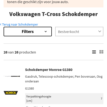
tonen die geschikt zijn voor jouw auto.
Volkswagen T-Cross Schokdemper
Terug naar Schokdemper
Filters
26
Resultaten
×
Merk
26
van
26
producten
Monroe (2)
Magnum Technology (1)
Schokdemper Monroe G1380
Maxgear (1)
Gasdruk, Telescoop-schokdemper, Pen bovenaan, Oog
Sachs (5)
onderaan
Bilstein (4)
G1380
Verpakkingshoogte
Toon meer
7
[cm]