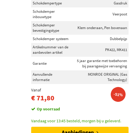
Schokdempertype
Gasdruk
Schokdemper
Veerpoot
inbouwtype
Schokdemper
Klem onderaan, Pen bovenaan
bevestigingstype
Schokdemper systeem
Dubbelpijp
Artikelnummer van de
PK422, MK411
aanbevolen artikel
5 jaar garantie met toebehoren
Garantie
bij paarsgewijze vervanging
Aanvullende
MONROE ORIGINAL (Gas
informatie
Technology)
Vanaf
-51%
€ 71,80
Op voorraad
Vandaag voor 13:45 besteld, morgen bij u geleverd.
Aanbiedingen