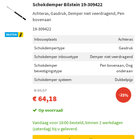
Schokdemper Bilstein 19-309422
Achteras, Gasdruk, Demper niet veerdragend, Pen
bovenaan
19-309422
Inbouwplaats
Achteras
Schokdempertype
Gasdruk
Schokdemper inbouwtype
Demper niet veerdragend
Schokdemper
Pen bovenaan, Oog
bevestigingstype
onderaan
Schokdemper systeem
Dubbelpijp
€ 85,57
-25%
€ 64,18
Op voorraad
Vandaag voor 18:00 besteld, binnen 2 werkdagen
(zaterdag) bij u geleverd.