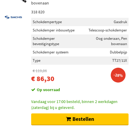
bovenaan
318 820
Schokdempertype
Gasdruk
Schokdemper inbouwtype
Telescoop-schokdemper
Schokdemper
Oog onderaan, Pen
bevestigingstype
bovenaan
Schokdemper systeem
Dubbelpijp
Type
TT27/11X
€ 119,86
-28%
€ 86,30
Op voorraad
Vandaag voor 17:00 besteld, binnen 2 werkdagen
(zaterdag) bij u geleverd.
Bestellen