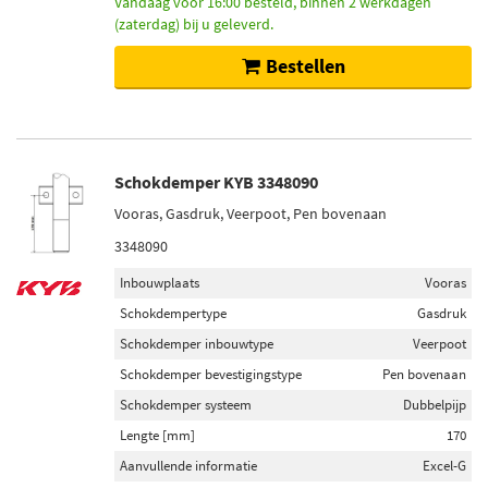
Vandaag voor 16:00 besteld, binnen 2 werkdagen
(zaterdag) bij u geleverd.
Bestellen
Schokdemper KYB 3348090
Vooras, Gasdruk, Veerpoot, Pen bovenaan
3348090
Inbouwplaats
Vooras
Schokdempertype
Gasdruk
Schokdemper inbouwtype
Veerpoot
Schokdemper bevestigingstype
Pen bovenaan
Schokdemper systeem
Dubbelpijp
Lengte [mm]
170
Aanvullende informatie
Excel-G