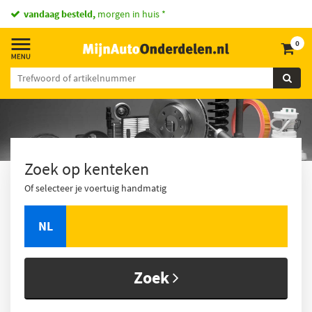
vandaag besteld,
morgen in huis *
0
Zoek op kenteken
Of selecteer je voertuig handmatig
NL
Zoek