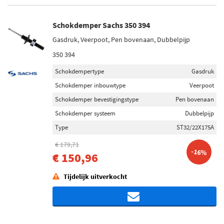
Schokdemper Sachs 350 394
Gasdruk, Veerpoot, Pen bovenaan, Dubbelpijp
350 394
Schokdempertype
Gasdruk
Schokdemper inbouwtype
Veerpoot
Schokdemper bevestigingstype
Pen bovenaan
Schokdemper systeem
Dubbelpijp
Type
ST32/22X175A
€ 179,71
-16%
€ 150,96
Tijdelijk uitverkocht