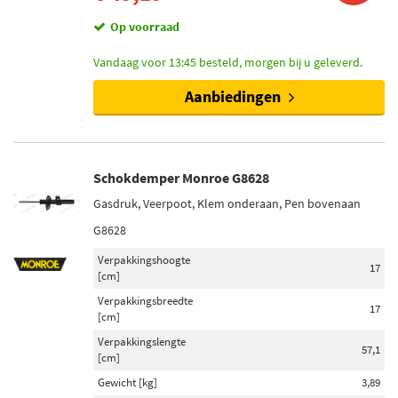
Klem onderaan (2)
Pen onderaan (1)
Op voorraad
Vandaag voor 13:45 besteld, morgen bij u geleverd.
Voorraad
Aanbiedingen
Niet op voorraad (14)
Op voorraad (12)
Schokdemper Monroe G8628
Gasdruk, Veerpoot, Klem onderaan, Pen bovenaan
G8628
Verpakkingshoogte
17
[cm]
Verpakkingsbreedte
17
[cm]
Verpakkingslengte
57,1
[cm]
Gewicht [kg]
3,89