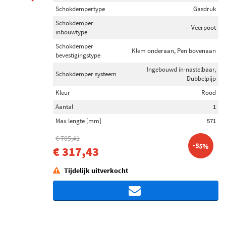
Schokdempertype
Gasdruk
Schokdemper
Veerpoot
inbouwtype
Schokdemper
Klem onderaan, Pen bovenaan
bevestigingstype
Ingebouwd in-nastelbaar,
Schokdemper systeem
Dubbelpijp
Kleur
Rood
Aantal
1
Max lengte [mm]
571
€ 705,41
-55%
€ 317,43
Tijdelijk uitverkocht