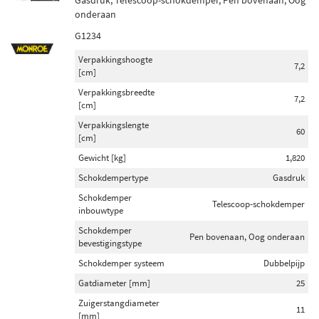
Gasdruk, Telescoop-schokdemper, Pen bovenaan, Oog
onderaan
G1234
Verpakkingshoogte
7,2
[cm]
Verpakkingsbreedte
7,2
[cm]
Verpakkingslengte
60
[cm]
Gewicht [kg]
1,820
Schokdempertype
Gasdruk
Schokdemper
Telescoop-schokdemper
inbouwtype
Schokdemper
Pen bovenaan, Oog onderaan
bevestigingstype
Schokdemper systeem
Dubbelpijp
Gatdiameter [mm]
25
Zuigerstangdiameter
11
[mm]