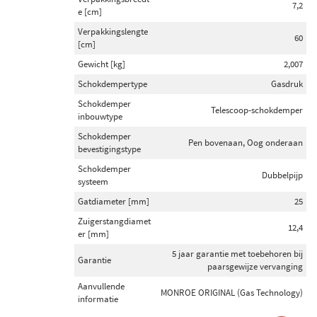
7,2
e [cm]
Verpakkingslengte
60
[cm]
Gewicht [kg]
2,007
Schokdempertype
Gasdruk
Schokdemper
Telescoop-schokdemper
inbouwtype
Schokdemper
Pen bovenaan, Oog onderaan
bevestigingstype
Schokdemper
Dubbelpijp
systeem
Gatdiameter [mm]
25
Zuigerstangdiamet
12,4
er [mm]
5 jaar garantie met toebehoren bij
Garantie
paarsgewijze vervanging
Aanvullende
MONROE ORIGINAL (Gas Technology)
informatie