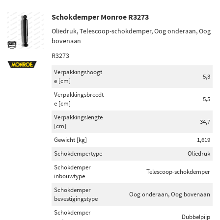
Schokdemper Monroe R3273
Oliedruk, Telescoop-schokdemper, Oog onderaan, Oog
bovenaan
R3273
Verpakkingshoogt
5,3
e [cm]
Verpakkingsbreedt
5,5
e [cm]
Verpakkingslengte
34,7
[cm]
Gewicht [kg]
1,619
Schokdempertype
Oliedruk
Schokdemper
Telescoop-schokdemper
inbouwtype
Schokdemper
Oog onderaan, Oog bovenaan
bevestigingstype
Schokdemper
Dubbelpijp