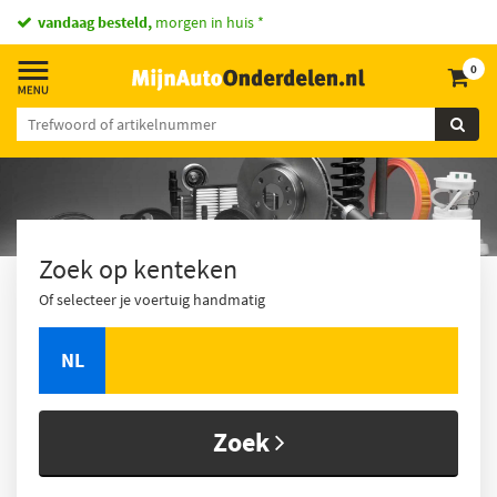
vandaag besteld,
morgen in huis *
0
Zoek op kenteken
Of selecteer je voertuig handmatig
NL
Zoek