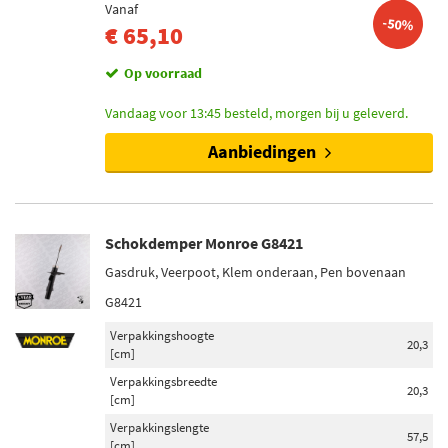
Vanaf
-50%
€ 65,10
Op voorraad
Vandaag voor 13:45 besteld, morgen bij u geleverd.
Aanbiedingen
Schokdemper Monroe G8421
Gasdruk, Veerpoot, Klem onderaan, Pen bovenaan
G8421
Verpakkingshoogte
20,3
[cm]
Verpakkingsbreedte
20,3
[cm]
Verpakkingslengte
57,5
[cm]