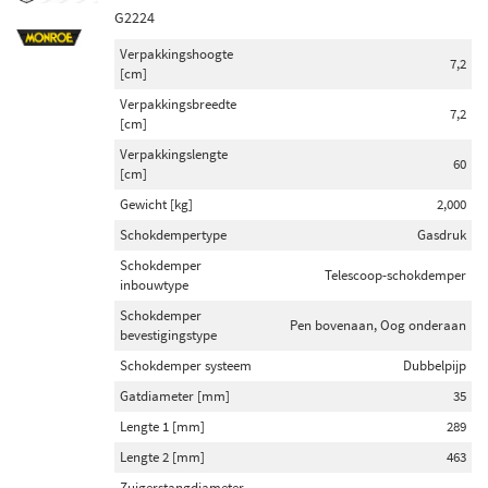
G2224
Vooras rechts (97)
Vooras links (96)
Verpakkingshoogte
7,2
[cm]
Achteras links (6)
Verpakkingsbreedte
7,2
Toon meer
[cm]
Verpakkingslengte
60
[cm]
Schokdempertype
Gasdruk (628)
Gewicht [kg]
2,000
Oliedruk (61)
Schokdempertype
Gasdruk
Schokdemper
Telescoop-schokdemper
inbouwtype
Schokdemper inbouwtype
Schokdemper
Veerpoot (329)
Pen bovenaan, Oog onderaan
bevestigingstype
Telescoop-schokdemper (221)
Schokdemper systeem
Dubbelpijp
Demper niet veerdragend (55)
Gatdiameter [mm]
35
Veerdragende schokdemper (39)
Lengte 1 [mm]
289
Veerpootresorptie (37)
Lengte 2 [mm]
463
Toon meer
Zuigerstangdiameter