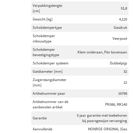
Verpakkingslengte
51,8
[cm]
Gewicht [kg]
4,120
Schokdempertype
Gasdruk
Schokdemper
Veerpoot
inbouwtype
Schokdemper
Klem onderaan, Pen bovenaan
bevestigingstype
Schokdemper systeem
Dubbelpijp
Gatdiameter [mm]
32
Zuigerstangdiameter
22
[mm]
Artikelnummer paar
16798
Artikelnummer van de
PK086, MK140
aanbevolen artikel
5 jaar garantie met toebehoren
Garantie
bij paarsgewijze vervanging
Aanvullende
MONROE ORIGINAL (Gas