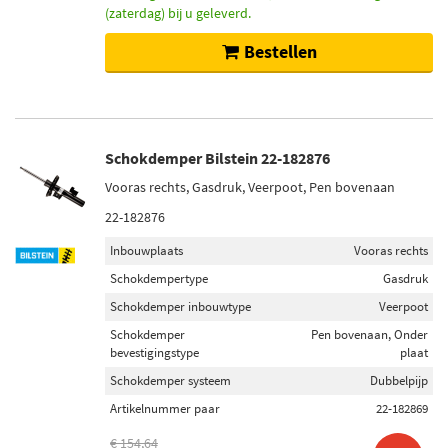
(zaterdag) bij u geleverd.
Bestellen
Schokdemper Bilstein 22-182876
Vooras rechts, Gasdruk, Veerpoot, Pen bovenaan
22-182876
Inbouwplaats
Vooras rechts
Schokdempertype
Gasdruk
Schokdemper inbouwtype
Veerpoot
Schokdemper
Pen bovenaan, Onder
bevestigingstype
plaat
Schokdemper systeem
Dubbelpijp
Artikelnummer paar
22-182869
€ 154,64