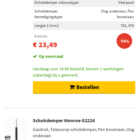
Schokdemper inbouwtype
Veerpoot
Maxgear (39)
Schokdemper
Oog onderaan, Pen
Sachs (84)
bevestigingstype
bovenaan
Bilstein (119)
Lengte 2 [mm]
701, 470
€ 65,26
Toon meer
-64%
€ 23,49
Categorieën
Op voorraad
Schokdemper (692)
Vandaag voor 16:00 besteld, binnen 2 werkdagen
Trillingsdemper (5)
(zaterdag) bij u geleverd.
Schokdemper montageset (5)
Bestellen
Draagarm-/ reactiearm lager (3)
Schokdemper ophangrubber (2)
Toon meer
Schokdemper Monroe G2224
Inbouwplaats
Gasdruk, Telescoop-schokdemper, Pen bovenaan, Oog
Achteras (207)
onderaan
Vooras (101)