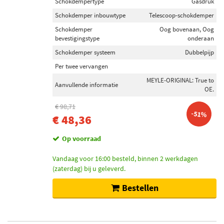
Schokdempertype
Gasdruk
Schokdemper inbouwtype
Telescoop-schokdemper
Schokdemper
Oog bovenaan, Oog
bevestigingstype
onderaan
Schokdemper systeem
Dubbelpijp
Per twee vervangen
MEYLE-ORIGINAL: True to
Aanvullende informatie
OE.
€ 98,71
-51%
€ 48,36
Op voorraad
Vandaag voor 16:00 besteld, binnen 2 werkdagen
(zaterdag) bij u geleverd.
Bestellen