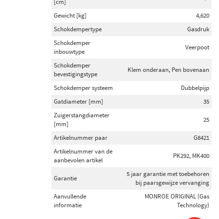
[cm]
Gewicht [kg]
4,620
Schokdempertype
Gasdruk
Schokdemper
Veerpoot
inbouwtype
Schokdemper
Klem onderaan, Pen bovenaan
bevestigingstype
Schokdemper systeem
Dubbelpijp
Gatdiameter [mm]
35
Zuigerstangdiameter
25
[mm]
Artikelnummer paar
G8421
Artikelnummer van de
PK292, MK400
aanbevolen artikel
5 jaar garantie met toebehoren
Garantie
bij paarsgewijze vervanging
Aanvullende
MONROE ORIGINAL (Gas
informatie
Technology)