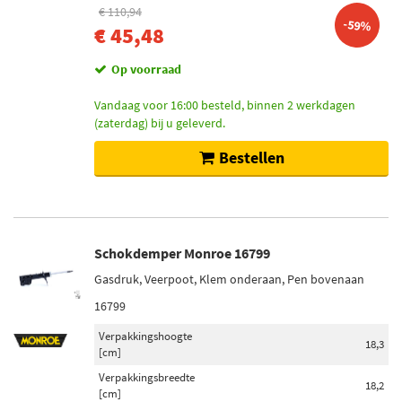
€ 110,94
-59%
€ 45,48
Op voorraad
Vandaag voor 16:00 besteld, binnen 2 werkdagen
(zaterdag) bij u geleverd.
Bestellen
Schokdemper Monroe 16799
Gasdruk, Veerpoot, Klem onderaan, Pen bovenaan
16799
Verpakkingshoogte
18,3
[cm]
Verpakkingsbreedte
18,2
[cm]