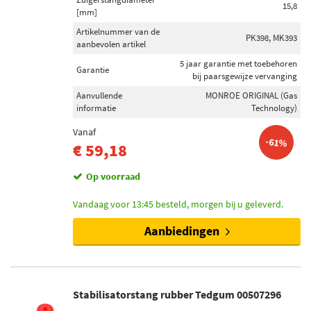
15,8
[mm]
Schokdemper bevestigingstype
Artikelnummer van de
PK398, MK393
aanbevolen artikel
Pen bovenaan (617)
5 jaar garantie met toebehoren
Oog onderaan (297)
Garantie
bij paarsgewijze vervanging
Klem onderaan (95)
Aanvullende
MONROE ORIGINAL (Gas
Oog bovenaan (65)
informatie
Technology)
Onder plaat (23)
Vanaf
-61%
Toon meer
€ 59,18
Op voorraad
Voorraad
Niet op voorraad (359)
Vandaag voor 13:45 besteld, morgen bij u geleverd.
Op voorraad (345)
Aanbiedingen
Stabilisatorstang rubber Tedgum 00507296