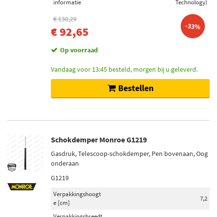
informatie
Technology)
€ 138,29
-33%
€ 92,65
Op voorraad
Vandaag voor 13:45 besteld, morgen bij u geleverd.
Bestellen
Schokdemper Monroe G1219
Gasdruk, Telescoop-schokdemper, Pen bovenaan, Oog
onderaan
G1219
Verpakkingshoogt
7,2
e [cm]
Verpakkingsbreedt