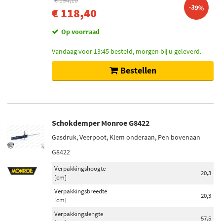
€ 194,10
-39%
€ 118,40
Op voorraad
Vandaag voor 13:45 besteld, morgen bij u geleverd.
Bestellen
Schokdemper Monroe G8422
Gasdruk, Veerpoot, Klem onderaan, Pen bovenaan
G8422
Verpakkingshoogte
20,3
[cm]
Verpakkingsbreedte
20,3
[cm]
Verpakkingslengte
57,5