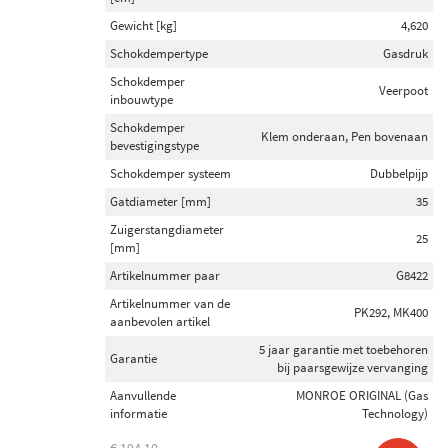
Gewicht [kg]
4,620
Schokdempertype
Gasdruk
Schokdemper
Veerpoot
inbouwtype
Schokdemper
Klem onderaan, Pen bovenaan
bevestigingstype
Schokdemper systeem
Dubbelpijp
Gatdiameter [mm]
35
Zuigerstangdiameter
25
[mm]
Artikelnummer paar
G8422
Artikelnummer van de
PK292, MK400
aanbevolen artikel
5 jaar garantie met toebehoren
Garantie
bij paarsgewijze vervanging
Aanvullende
MONROE ORIGINAL (Gas
informatie
Technology)