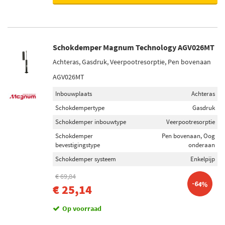
Schokdemper Magnum Technology AGV026MT
Achteras, Gasdruk, Veerpootresorptie, Pen bovenaan
AGV026MT
Inbouwplaats
Achteras
Schokdempertype
Gasdruk
Schokdemper inbouwtype
Veerpootresorptie
Schokdemper
Pen bovenaan, Oog
bevestigingstype
onderaan
Schokdemper systeem
Enkelpijp
€ 69,84
-64%
€ 25,14
Op voorraad