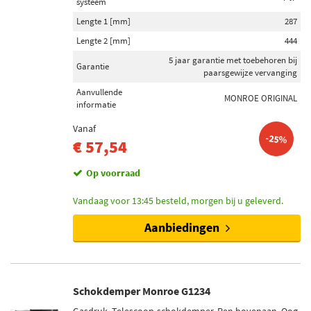
systeem
Lengte 1 [mm]
287
Lengte 2 [mm]
444
5 jaar garantie met toebehoren bij
Garantie
paarsgewijze vervanging
Aanvullende
MONROE ORIGINAL
informatie
Vanaf
-25%
€ 57,54
Op voorraad
Vandaag voor 13:45 besteld, morgen bij u geleverd.
Aanbiedingen
Schokdemper Monroe G1234