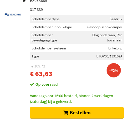
bovenaan
317 339
Schokdempertype
Gasdruk
Schokdemper inbouwtype
Telescoop-schokdemper
Schokdemper
Oog onderaan, Pen
bevestigingstype
bovenaan
Schokdemper systeem
Enkelpijp
Type
ETOV36/13X159A
€ 109,72
-42%
€ 63,63
Op voorraad
Vandaag voor 16:00 besteld, binnen 2 werkdagen
(zaterdag) bij u geleverd.
Bestellen