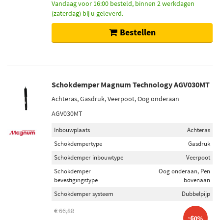
Vandaag voor 16:00 besteld, binnen 2 werkdagen
(zaterdag) bij u geleverd.
Bestellen
Schokdemper Magnum Technology AGV030MT
Achteras, Gasdruk, Veerpoot, Oog onderaan
AGV030MT
Inbouwplaats
Achteras
Schokdempertype
Gasdruk
Schokdemper inbouwtype
Veerpoot
Schokdemper
Oog onderaan, Pen
bevestigingstype
bovenaan
Schokdemper systeem
Dubbelpijp
€ 66,88
-60%