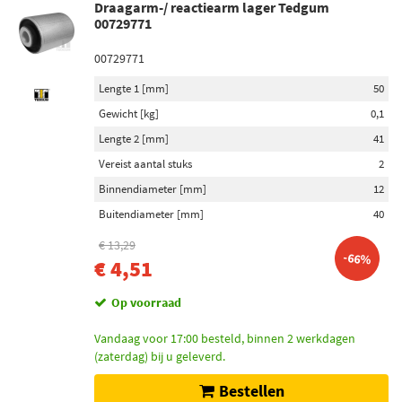
Draagarm-/ reactiearm lager Tedgum
00729771
00729771
Lengte 1 [mm]
50
Gewicht [kg]
0,1
Lengte 2 [mm]
41
Vereist aantal stuks
2
Binnendiameter [mm]
12
Buitendiameter [mm]
40
€ 13,29
-66%
€ 4,51
Op voorraad
Vandaag voor 17:00 besteld, binnen 2 werkdagen
(zaterdag) bij u geleverd.
Bestellen