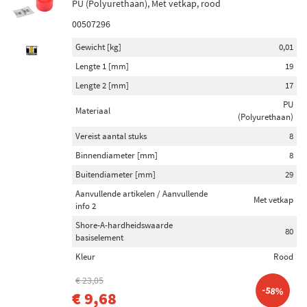
PU (Polyurethaan), Met vetkap, rood
00507296
Gewicht [kg]
0,01
Lengte 1 [mm]
19
Lengte 2 [mm]
17
PU
Materiaal
(Polyurethaan)
Vereist aantal stuks
8
Binnendiameter [mm]
8
Buitendiameter [mm]
29
Aanvullende artikelen / Aanvullende
Met vetkap
info 2
Shore-A-hardheidswaarde
80
basiselement
Kleur
Rood
€ 23,05
-58%
€ 9,68