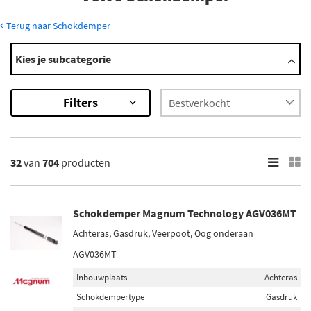
Terug naar Schokdemper
Modellen
Kies je subcategorie
142/144
145
Filters
164
240
262
Toon meer
32
van
704
producten
×
704
Resultaten
Schokdemper Magnum Technology AGV036MT
Achteras, Gasdruk, Veerpoot, Oog onderaan
×
Merk
AGV036MT
Monroe (86)
Inbouwplaats
Achteras
Magnum Technology (36)
Schokdempertype
Gasdruk