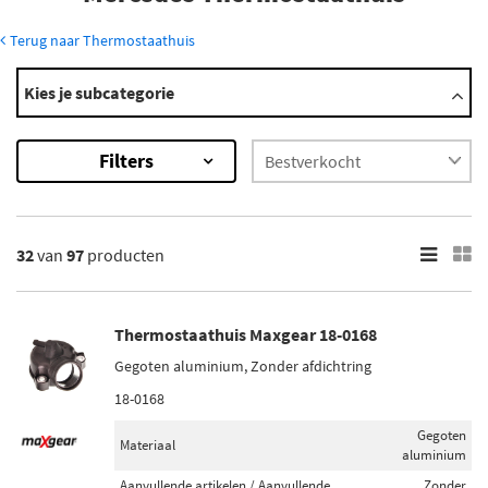
Terug naar Thermostaathuis
Modellen
Kies je subcategorie
190
200
Filters
8
A Klasse
A-Klasse
Toon meer
32
van
97
producten
×
97
Resultaten
Thermostaathuis Maxgear 18-0168
Gegoten aluminium, Zonder afdichtring
×
Merk
18-0168
Febi Bilstein (5)
Gegoten
Materiaal
aluminium
BSG (3)
Aanvullende artikelen / Aanvullende
Zonder