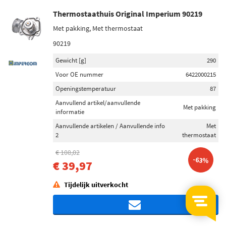
Thermostaathuis Original Imperium 90219
Met pakking, Met thermostaat
90219
Gewicht [g]
290
Voor OE nummer
6422000215
Openingstemperatuur
87
Aanvullend artikel/aanvullende
Met pakking
informatie
Aanvullende artikelen / Aanvullende info
Met
2
thermostaat
€ 108,02
-63%
€ 39,97
Tijdelijk uitverkocht