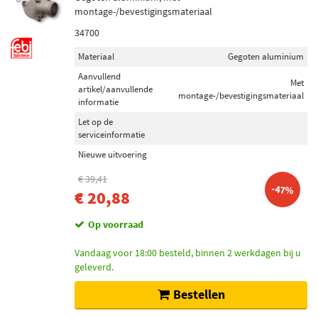
montage-/bevestigingsmateriaal
34700
Materiaal
Gegoten aluminium
Aanvullend
Met
artikel/aanvullende
montage-/bevestigingsmateriaal
informatie
Let op de
serviceinformatie
Nieuwe uitvoering
€ 39,41
-47%
€ 20,88
Op voorraad
Vandaag voor 18:00 besteld, binnen 2 werkdagen bij u
geleverd.
Bestellen