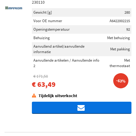
230110
Gewicht [g]
280
Voor OE nummer
A6422002215
Openingstemperatuur
92
Behuizing
Met behuizing
Aanvullend artikel/aanvullende
Met pakking
informatie
Aanvullende artikelen / Aanvullende info
Met
2
thermostaat
€ 171,58
-63%
€ 63,49
Tijdelijk uitverkocht