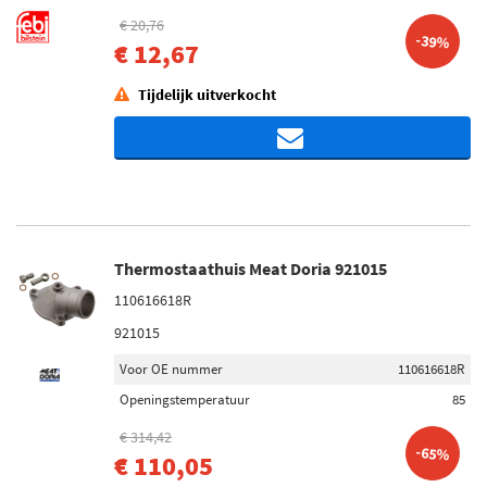
€ 20,76
-39%
€ 12,67
Tijdelijk uitverkocht
Thermostaathuis Meat Doria 921015
110616618R
921015
Voor OE nummer
110616618R
Openingstemperatuur
85
€ 314,42
-65%
€ 110,05