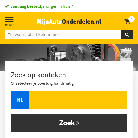
vandaag besteld,
morgen in huis *
0
Zoek op kenteken
Of selecteer je voertuig handmatig
NL
Zoek