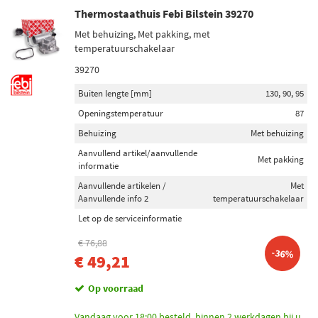
Thermostaathuis Febi Bilstein 39270
Met behuizing, Met pakking, met
temperatuurschakelaar
39270
Buiten lengte [mm]
130, 90, 95
Openingstemperatuur
87
Behuizing
Met behuizing
Aanvullend artikel/aanvullende
Met pakking
informatie
Aanvullende artikelen /
Met
Aanvullende info 2
temperatuurschakelaar
Let op de serviceinformatie
€ 76,88
-36%
€ 49,21
Op voorraad
Vandaag voor 18:00 besteld, binnen 2 werkdagen bij u