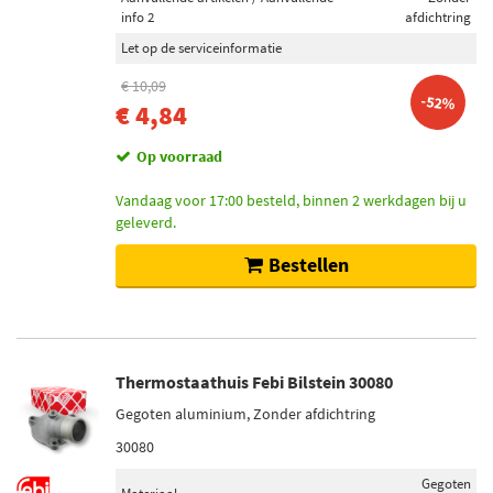
Fispa (1)
info 2
afdichtring
Let op de serviceinformatie
Maxgear (5)
€ 10,09
Meat Doria (5)
-52%
€ 4,84
Toon meer
Op voorraad
Voorraad
Vandaag voor 17:00 besteld, binnen 2 werkdagen bij u
geleverd.
Niet op voorraad (75)
Op voorraad (22)
Bestellen
Thermostaathuis Febi Bilstein 30080
Gegoten aluminium, Zonder afdichtring
30080
Gegoten