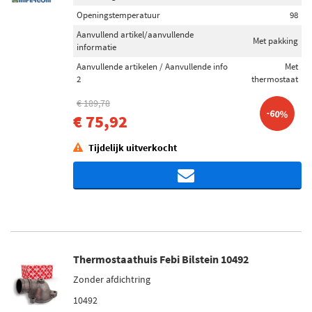
Openingstemperatuur
98
Aanvullend artikel/aanvullende
Met pakking
informatie
Aanvullende artikelen / Aanvullende info
Met
2
thermostaat
€ 189,78
-60%
€ 75,92
Tijdelijk uitverkocht
Thermostaathuis Febi Bilstein 10492
Zonder afdichtring
10492