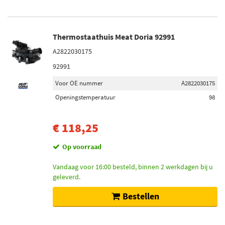
Thermostaathuis Meat Doria 92991
A2822030175
92991
Voor OE nummer
A2822030175
Openingstemperatuur
98
€ 118,25
Op voorraad
Vandaag voor 16:00 besteld, binnen 2 werkdagen bij u
geleverd.
Bestellen