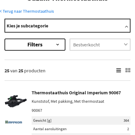
Terug naar Thermostaathuis
Modellen
Kies je subcategorie
Grand Vitara
Ignis
Filters
Jimmy
Liana
S-Cross
Toon meer
25
van
25
producten
×
25
Resultaten
Thermostaathuis Original Imperium 90067
Kunststof, Met pakking, Met thermostaat
×
Merk
90067
Febi Bilstein (1)
Gewicht [g]
364
Aantal aansluitingen
2
Blue Print (1)