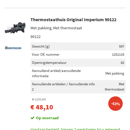
Thermostaathuis Original Imperium 90122
Met pakking, Met thermostaat
90122
Gewicht [g]
597
Voor OE nummer
1251133
Openingstemperatuur
82
Aanvullend artikel/aanvullende
Met pakking
informatie
Aanvullende artikelen / Aanvullende info
Met
2
thermostaat
€ 129,99
-63%
€ 48,10
Op voorraad
Vandaag besteld, binnen 2 werkdagen bij u geleverd.