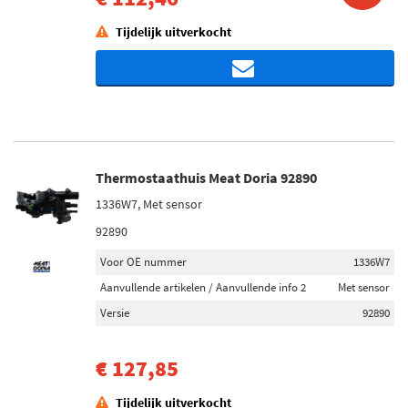
Tijdelijk uitverkocht
Thermostaathuis Meat Doria 92890
1336W7, Met sensor
92890
Voor OE nummer
1336W7
Aanvullende artikelen / Aanvullende info 2
Met sensor
Versie
92890
€ 127,85
Tijdelijk uitverkocht