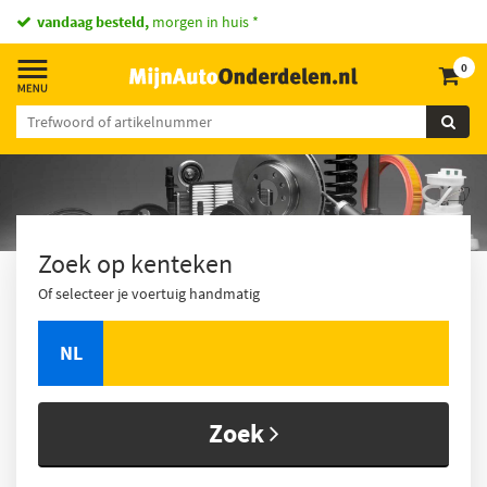
vandaag besteld,
morgen in huis *
0
Zoek op kenteken
Of selecteer je voertuig handmatig
NL
Zoek