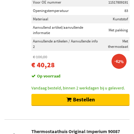
Voor OE nummer
11517809191
BSG (1)
Openingstemperatuur
83
Meat Doria (1)
Materiaal
Kunststof
Original Imperium (6)
Aanvullend artikel/aanvullende
Met pakking
informatie
Toon meer
Aanvullende artikelen / Aanvullende info
Met
2
thermostaat
Voorraad
€ 106,00
-62%
Niet op voorraad (19)
€ 40,28
Op voorraad (6)
Op voorraad
Vandaag besteld, binnen 2 werkdagen bij u geleverd.
Bestellen
Thermostaathuis Original Imperium 90087