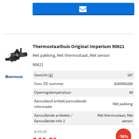
Thermostaathuis Original Imperium 90621
Met pakking, Met thermostaat, Met sensor
90621
Gewicht [g]
187
Voor OE nummer
8200954285
Openingstemperatuur
89
Aanvullend artikel/aanvullende
Met pakking
informatie
Aanvullende artikelen /
Met thermostaat, Met
Aanvullende info 2
sensor
€ 65,36
-56%