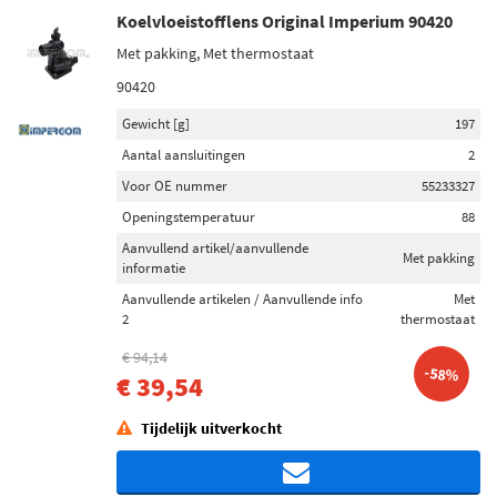
Koelvloeistofflens Original Imperium 90420
Met pakking, Met thermostaat
90420
Gewicht [g]
197
Aantal aansluitingen
2
Voor OE nummer
55233327
Openingstemperatuur
88
Aanvullend artikel/aanvullende
Met pakking
informatie
Aanvullende artikelen / Aanvullende info
Met
2
thermostaat
€ 94,14
-58%
€ 39,54
Tijdelijk uitverkocht