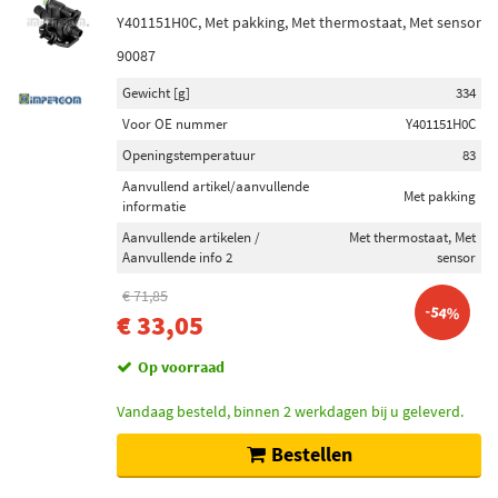
Y401151H0C, Met pakking, Met thermostaat, Met sensor
90087
Gewicht [g]
334
Voor OE nummer
Y401151H0C
Openingstemperatuur
83
Aanvullend artikel/aanvullende
Met pakking
informatie
Aanvullende artikelen /
Met thermostaat, Met
Aanvullende info 2
sensor
€ 71,85
-54%
€ 33,05
Op voorraad
Vandaag besteld, binnen 2 werkdagen bij u geleverd.
Bestellen