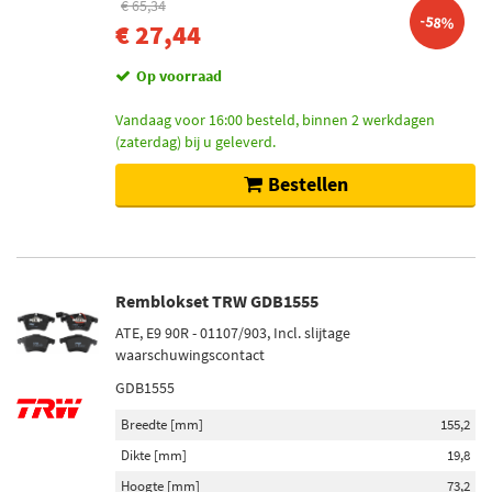
€ 65,34
-58%
€ 27,44
Op voorraad
Vandaag voor 16:00 besteld, binnen 2 werkdagen
(zaterdag) bij u geleverd.
Bestellen
Remblokset TRW GDB1555
ATE, E9 90R - 01107/903, Incl. slijtage
waarschuwingscontact
GDB1555
Breedte [mm]
155,2
Dikte [mm]
19,8
Hoogte [mm]
73,2