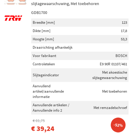
slijtagewaarschuwing, Met toebehoren
GDB1700
Breedte [mm]
123
Dikte [mm]
17,8
Hoogte [mm]
53,3
Draairichting afhankelijk
Voor fabrikant
BOSCH
Controleteken
E9 90R 01107/461
Met akoestische
Slijtageindicator
slijtagewaarschuwing
Aanvullend
artikel/aanvullende
Met toebehoren
informatie
Aanvullende artikelen /
Met remzadelschroef
Aanvullende info 2
€ 81,75
-52%
€ 39,24