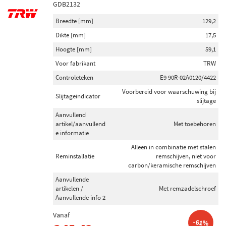
GDB2132
Breedte [mm]
129,2
Dikte [mm]
17,5
Hoogte [mm]
59,1
Voor fabrikant
TRW
Controleteken
E9 90R-02A0120/4422
Voorbereid voor waarschuwing bij
Slijtageindicator
slijtage
Aanvullend
artikel/aanvullend
Met toebehoren
e informatie
Alleen in combinatie met stalen
Reminstallatie
remschijven, niet voor
carbon/keramische remschijven
Aanvullende
artikelen /
Met remzadelschroef
Aanvullende info 2
Vanaf
-61%