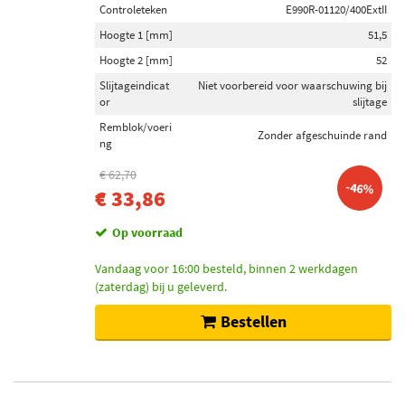
Controleteken
E990R-01120/400ExtII
Hoogte 1 [mm]
51,5
Hoogte 2 [mm]
52
Slijtageindicat
Niet voorbereid voor waarschuwing bij
or
slijtage
Remblok/voeri
Zonder afgeschuinde rand
ng
€ 62,70
-46%
€ 33,86
Op voorraad
Vandaag voor 16:00 besteld, binnen 2 werkdagen
(zaterdag) bij u geleverd.
Bestellen