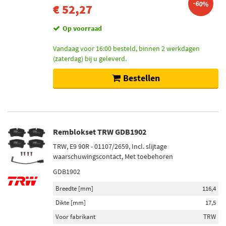
-60%
€ 52,27
Op voorraad
Vandaag voor 16:00 besteld, binnen 2 werkdagen
(zaterdag) bij u geleverd.
Bestellen
Remblokset TRW GDB1902
TRW, E9 90R - 01107/2659, Incl. slijtage
waarschuwingscontact, Met toebehoren
GDB1902
Breedte [mm]
116,4
Dikte [mm]
17,5
Voor fabrikant
TRW