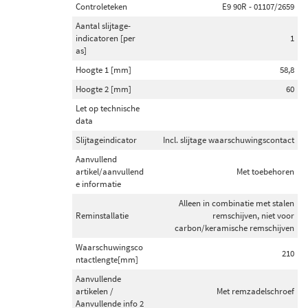
Controleteken
E9 90R - 01107/2659
Aantal slijtage-
indicatoren [per
1
as]
Hoogte 1 [mm]
58,8
Hoogte 2 [mm]
60
Let op technische
data
Slijtageindicator
Incl. slijtage waarschuwingscontact
Aanvullend
artikel/aanvullend
Met toebehoren
e informatie
Alleen in combinatie met stalen
Reminstallatie
remschijven, niet voor
carbon/keramische remschijven
Waarschuwingsco
210
ntactlengte[mm]
Aanvullende
artikelen /
Met remzadelschroef
Aanvullende info 2