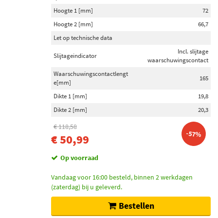
Hoogte 1 [mm]
72
Hoogte 2 [mm]
66,7
Let op technische data
Incl. slijtage
Slijtageindicator
waarschuwingscontact
Waarschuwingscontactlengt
165
e[mm]
Dikte 1 [mm]
19,8
Dikte 2 [mm]
20,3
€ 118,58
-57%
€ 50,99
Op voorraad
Vandaag voor 16:00 besteld, binnen 2 werkdagen
(zaterdag) bij u geleverd.
Bestellen