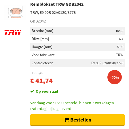
Remblokset TRW GDB2042
TRW, E9 90R-02A0120/3778
GDB2042
Breedte [mm]
104,2
Dikte [mm]
16,7
Hoogte [mm]
51,9
Voor fabrikant
TRW
Controleteken
E9 90R-02A0120/3778
€ 83,49
-50%
€ 41,74
Op voorraad
Vandaag voor 16:00 besteld, binnen 2 werkdagen
(zaterdag) bij u geleverd.
Bestellen