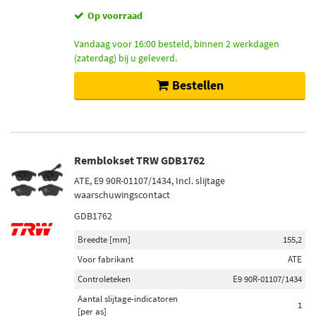
Op voorraad
Vandaag voor 16:00 besteld, binnen 2 werkdagen
(zaterdag) bij u geleverd.
Bestellen
Remblokset TRW GDB1762
ATE, E9 90R-01107/1434, Incl. slijtage
waarschuwingscontact
GDB1762
Breedte [mm]
155,2
Voor fabrikant
ATE
Controleteken
E9 90R-01107/1434
Aantal slijtage-indicatoren
1
[per as]