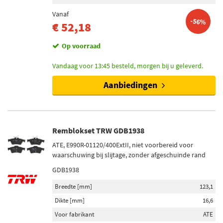
Vanaf
-56%
€ 52,18
Op voorraad
Vandaag voor 13:45 besteld, morgen bij u geleverd.
Aanbiedingen
Remblokset TRW GDB1938
ATE, E990R-01120/400ExtII, niet voorbereid voor
waarschuwing bij slijtage, zonder afgeschuinde rand
GDB1938
Breedte [mm]
123,1
Dikte [mm]
16,6
Voor fabrikant
ATE