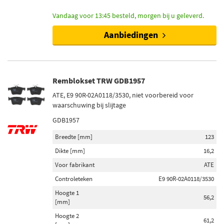
Vandaag voor 13:45 besteld, morgen bij u geleverd.
Aanbiedingen
Remblokset TRW GDB1957
ATE, E9 90R-02A0118/3530, niet voorbereid voor
waarschuwing bij slijtage
GDB1957
Breedte [mm]
123
Dikte [mm]
16,2
Voor fabrikant
ATE
Controleteken
E9 90R-02A0118/3530
Hoogte 1
56,2
[mm]
Hoogte 2
61,2