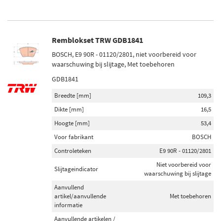
Remblokset TRW GDB1841
BOSCH, E9 90R - 01120/2801, niet voorbereid voor
waarschuwing bij slijtage, Met toebehoren
GDB1841
Breedte [mm]
109,3
Dikte [mm]
16,5
Hoogte [mm]
53,4
Voor fabrikant
BOSCH
Controleteken
E9 90R - 01120/2801
Niet voorbereid voor
Slijtageindicator
waarschuwing bij slijtage
Aanvullend
artikel/aanvullende
Met toebehoren
informatie
Aanvullende artikelen /