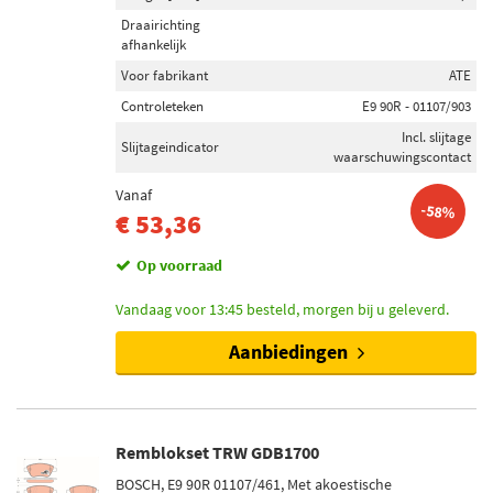
Draairichting
afhankelijk
Voor fabrikant
ATE
Controleteken
E9 90R - 01107/903
Incl. slijtage
Slijtageindicator
waarschuwingscontact
Vanaf
-58%
€ 53,36
Op voorraad
Vandaag voor 13:45 besteld, morgen bij u geleverd.
Aanbiedingen
Remblokset TRW GDB1700
BOSCH, E9 90R 01107/461, Met akoestische