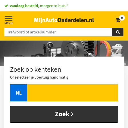
vandaag besteld,
morgen in huis *
0
Zoek op kenteken
Of selecteer je voertuig handmatig
NL
Zoek