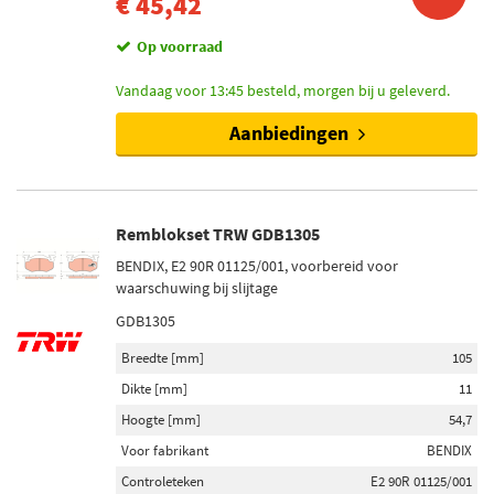
€ 45,42
Op voorraad
Vandaag voor 13:45 besteld, morgen bij u geleverd.
Aanbiedingen
Remblokset TRW GDB1305
BENDIX, E2 90R 01125/001, voorbereid voor
waarschuwing bij slijtage
GDB1305
Breedte [mm]
105
Dikte [mm]
11
Hoogte [mm]
54,7
Voor fabrikant
BENDIX
Controleteken
E2 90R 01125/001