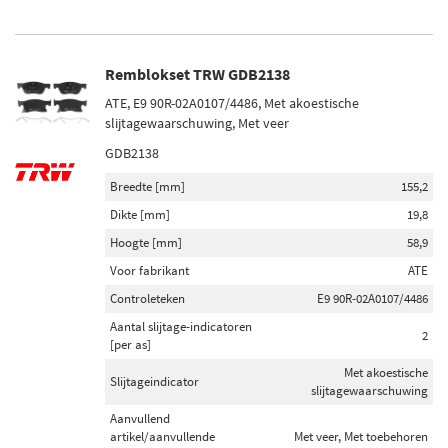
Remblokset TRW GDB2138
ATE, E9 90R-02A0107/4486, Met akoestische
slijtagewaarschuwing, Met veer
GDB2138
Breedte [mm]
155,2
Dikte [mm]
19,8
Hoogte [mm]
58,9
Voor fabrikant
ATE
Controleteken
E9 90R-02A0107/4486
Aantal slijtage-indicatoren
2
[per as]
Met akoestische
Slijtageindicator
slijtagewaarschuwing
Aanvullend
artikel/aanvullende
Met veer, Met toebehoren