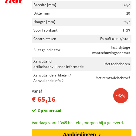
Breedte [mm]
175,2
Dikte [mm]
20
Hoogte [mm]
69,7
Voor fabrikant
TRW
Controleteken
E9 90R-01107/3181
Incl. slijtage
Slijtageindicator
waarschuwingscontact
Aanvullend
Met toebehoren
artikel/aanvullende informatie
Aanvullende artikelen /
Met remzadelschroef
Aanvullende info 2
Vanaf
-42%
€ 65,16
Op voorraad
Vandaag voor 13:45 besteld, morgen bij u geleverd.
Aanbiedingen