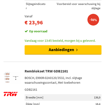
Slijtageindicato
Voorbereid voor waarschuwing bij
r
slijtage
Vanaf
-56%
€ 23,96
Op voorraad
Vandaag voor 13:45 besteld, morgen bij u geleverd.
Aanbiedingen
Remblokset TRW GDB2161
BOSCH, E990R-02A0120/3532, Incl. slijtage
waarschuwingscontact, Met toebehoren
GDB2161
Breedte [mm]
136,9
Dikte [mm]
18,4