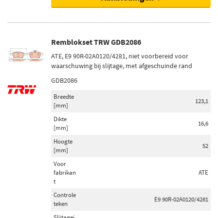
Remblokset TRW GDB2086
ATE, E9 90R-02A0120/4281, niet voorbereid voor
waarschuwing bij slijtage, met afgeschuinde rand
GDB2086
Breedte
123,1
[mm]
Dikte
16,6
[mm]
Hoogte
52
[mm]
Voor
fabrikan
ATE
t
Controle
E9 90R-02A0120/4281
teken
Slijtagei