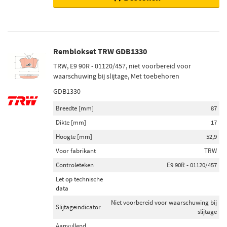
Remblokset TRW GDB1330
TRW, E9 90R - 01120/457, niet voorbereid voor
waarschuwing bij slijtage, Met toebehoren
GDB1330
Breedte [mm]
87
Dikte [mm]
17
Hoogte [mm]
52,9
Voor fabrikant
TRW
Controleteken
E9 90R - 01120/457
Let op technische
data
Niet voorbereid voor waarschuwing bij
Slijtageindicator
slijtage
Aanvullend