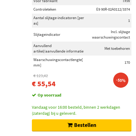
Voor fabrikant
TRW
Controleteken
E9 90R-02A0112/3374
Aantal slijtage-indicatoren [per
1
as]
Incl. slijtage
Slijtageindicator
waarschuwingscontact
Aanvullend
Met toebehoren
artikel/aanvullende informatie
Waarschuwingscontactlengte[
170
mm]
€ 123,42
-55%
€ 55,54
Op voorraad
Vandaag voor 16:00 besteld, binnen 2 werkdagen
(zaterdag) bij u geleverd.
Bestellen