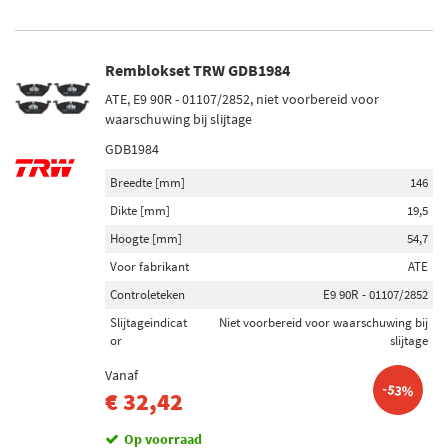
Remblokset TRW GDB1984
ATE, E9 90R - 01107/2852, niet voorbereid voor
waarschuwing bij slijtage
GDB1984
Breedte [mm]
146
Dikte [mm]
19,5
Hoogte [mm]
54,7
Voor fabrikant
ATE
Controleteken
E9 90R - 01107/2852
Slijtageindicat
Niet voorbereid voor waarschuwing bij
or
slijtage
Vanaf
-53%
€ 32,42
Op voorraad