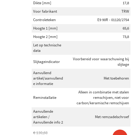
Dikte [mm]
17,8
Voor fabrikant
TRW
Controleteken
E9 90R - 01120/2754
Hoogte 1 [mm]
65,6
Hoogte 2 [mm]
73,8
Let op technische
data
Voorbereid voor waarschuwing bij
Slijtageindicator
slijtage
Aanvullend
artikel/aanvullend
Met toebehoren
e informatie
Alleen in combinatie met stalen
Reminstallatie
remschijven, niet voor
carbon/keramische remschijven
Aanvullende
artikelen /
Met remzadelschroef
Aanvullende info 2
€ 130,68