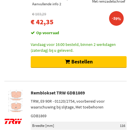
Met remzadelschroef
Aanvullende info 2
€ 103,29
-59%
€ 42,35
Op voorraad
Vandaag voor 16:00 besteld, binnen 2 werkdagen
(zaterdag) bij u geleverd.
Bestellen
Remblokset TRW GDB1869
TRW, E9 90R - 01120/2754, voorbereid voor
waarschuwing bij slijtage, Met toebehoren
GDB1869
Breedte [mm]
116