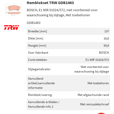
Remblokset TRW GDB1463
BOSCH, E1 90R 01024/572, niet voorbereid voor
waarschuwing bij slijtage, Met toebehoren
GDB1463
Breedte [mm]
137
Dikte [mm]
18,8
Hoogte [mm]
50,8
Voor fabrikant
BOSCH
Controleteken
E1 90R 01024/572
Niet voorbereid voor
Slijtageindicator
waarschuwing bij slijtage
Aanvullend
artikel/aanvullende
Met toebehoren
informatie
Remblok/voering
Met afgeschuinde rand
Aanvullende artikelen /
Met remzadelschroef
Aanvullende info 2