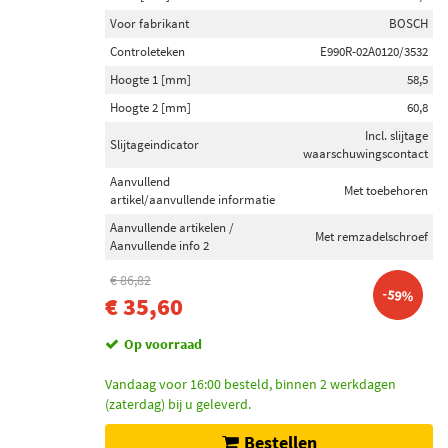
Voor fabrikant
BOSCH
Controleteken
E990R-02A0120/3532
Hoogte 1 [mm]
58,5
Hoogte 2 [mm]
60,8
Incl. slijtage
Slijtageindicator
waarschuwingscontact
Aanvullend
Met toebehoren
artikel/aanvullende informatie
Aanvullende artikelen /
Met remzadelschroef
Aanvullende info 2
€ 86,82
-59%
€ 35,60
Op voorraad
Vandaag voor 16:00 besteld, binnen 2 werkdagen
(zaterdag) bij u geleverd.
Bestellen