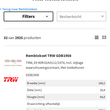
Terug naar Remblokken
Filters
2925
Resultaten
×
Voorraad
32
van
2925
producten
Op voorraad (2373)
Niet op voorraad (552)
Remblokset TRW GDB1956
TRW, E9 90R-02A0112/3374, Incl. slijtage
waarschuwingscontact, Met toebehoren
GDB1956
Breedte [mm]
160,2
Dikte [mm]
20,4
Hoogte [mm]
64,5
Draairichting afhankelijk