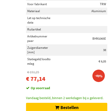
Voor fabrikant
TRW
Materiaal
Aluminium
Let op technische
data
Ruilartikel
Artikelnummer
BHN1065E
paar
Zuigerdiameter
38
[mm]
Statiegeld/loodto
€ 6,05
eslag
€ 151,25
-49%
€ 77,14
Op voorraad
Vandaag besteld, binnen 2 werkdagen bij u geleverd.
Bestellen