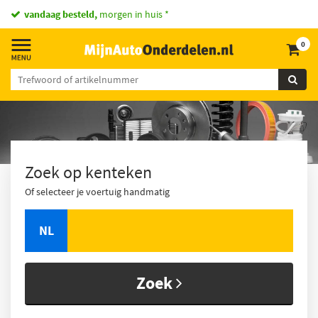
vandaag besteld,
morgen in huis *
0
Zoek op kenteken
Of selecteer je voertuig handmatig
NL
Zoek