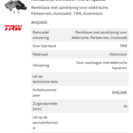
Remklauw met aandrijving voor elektrische.
Parkeerrem, Vuistzadel, TRW, Aluminium
BHQ285E
Remzadel
Remklauw met aandrijving voor
uitvoering
elektrische. Parkeerrem, Vuistzadel
Voor fabrikant
TRW
Materiaal
Aluminium
Voor voertuigen met elektrische
Uitvoering
handrem
Let op
technische data
Artikelnummer
BHQ286E
paar
Zuigerdiameter
34
[mm]
Let op de
serviceinformat
ie