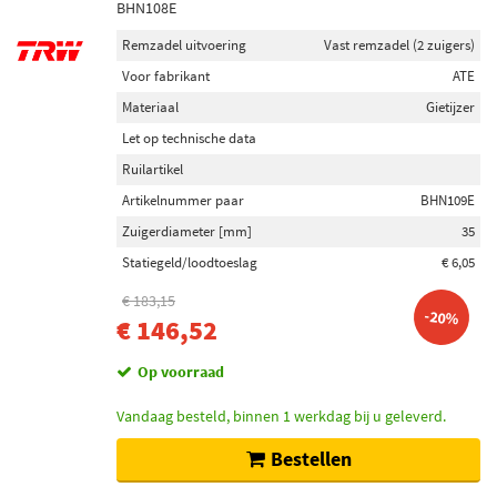
BHN108E
Remzadel uitvoering
Vast remzadel (2 zuigers)
Voor fabrikant
ATE
Materiaal
Gietijzer
Let op technische data
Ruilartikel
Artikelnummer paar
BHN109E
Zuigerdiameter [mm]
35
Statiegeld/loodtoeslag
€ 6,05
€ 183,15
-20%
€ 146,52
Op voorraad
Vandaag besteld, binnen 1 werkdag bij u geleverd.
Bestellen