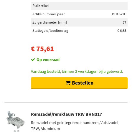
Ruilartikel
Artikelnummer paar
BHX571E
Zuigerdiameter [mm]
57
Statiegeld/loodtoeslag
€ 6,65
€ 75,61
Op voorraad
Vandaag besteld, binnen 2 werkdagen bij u geleverd.
Bestellen
Remzadel/remklauw TRW BHN317
Remzadel met geintegreerde handrem, Vuistzadel,
TRW, Aluminium