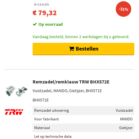
€ 114,95
-31%
€ 79,32
Op voorraad
Vandaag besteld, binnen 2 werkdagen bij u geleverd.
Bestellen
Remzadel/remklauw TRW BHX572E
Vuistzadel, MANDO, Gietijzer, BHX571E
BHX572E
Remzadel uitvoering
Vuistzadel
Voor fabrikant
MANDO
Materiaal
Gietijzer
Let op technische data