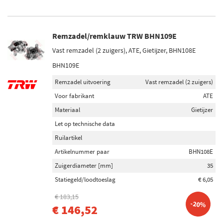
Remzadel/remklauw TRW BHN109E
Vast remzadel (2 zuigers), ATE, Gietijzer, BHN108E
BHN109E
Remzadel uitvoering
Vast remzadel (2 zuigers)
Voor fabrikant
ATE
Materiaal
Gietijzer
Let op technische data
Ruilartikel
Artikelnummer paar
BHN108E
Zuigerdiameter [mm]
35
Statiegeld/loodtoeslag
€ 6,05
€ 183,15
-20%
€ 146,52