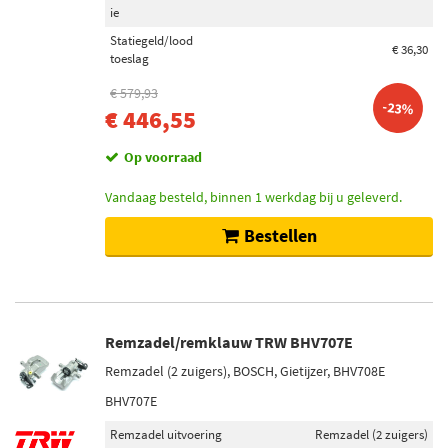
ie
Statiegeld/lood
€ 36,30
toeslag
€ 579,93
-23%
€ 446,55
Op voorraad
Vandaag besteld, binnen 1 werkdag bij u geleverd.
Bestellen
Remzadel/remklauw TRW BHV707E
Remzadel (2 zuigers), BOSCH, Gietijzer, BHV708E
BHV707E
Remzadel uitvoering
Remzadel (2 zuigers)