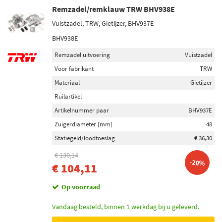
Remzadel/remklauw TRW BHV938E
Vuistzadel, TRW, Gietijzer, BHV937E
BHV938E
Remzadel uitvoering
Vuistzadel
Voor fabrikant
TRW
Materiaal
Gietijzer
Ruilartikel
Artikelnummer paar
BHV937E
Zuigerdiameter [mm]
48
Statiegeld/loodtoeslag
€ 36,30
€ 130,14
-20%
€ 104,11
Op voorraad
Vandaag besteld, binnen 1 werkdag bij u geleverd.