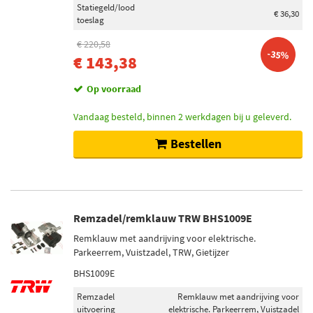
Statiegeld/lood
€ 36,30
toeslag
€ 220,58
-35%
€ 143,38
Op voorraad
Vandaag besteld, binnen 2 werkdagen bij u geleverd.
Bestellen
Remzadel/remklauw TRW BHS1009E
Remklauw met aandrijving voor elektrische.
Parkeerrem, Vuistzadel, TRW, Gietijzer
BHS1009E
Remzadel
Remklauw met aandrijving voor
uitvoering
elektrische. Parkeerrem, Vuistzadel