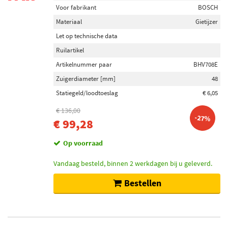
Voor fabrikant
BOSCH
Materiaal
Gietijzer
Let op technische data
Ruilartikel
Artikelnummer paar
BHV708E
Zuigerdiameter [mm]
48
Statiegeld/loodtoeslag
€ 6,05
€ 136,00
-27%
€ 99,28
Op voorraad
Vandaag besteld, binnen 2 werkdagen bij u geleverd.
Bestellen