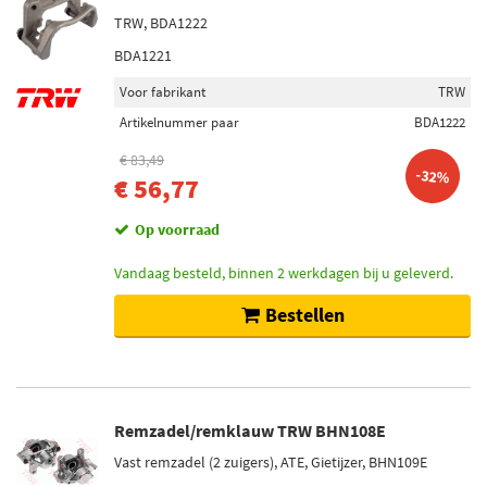
TRW, BDA1222
BDA1221
Voor fabrikant
TRW
Artikelnummer paar
BDA1222
€ 83,49
-32%
€ 56,77
Op voorraad
Vandaag besteld, binnen 2 werkdagen bij u geleverd.
Bestellen
Remzadel/remklauw TRW BHN108E
Vast remzadel (2 zuigers), ATE, Gietijzer, BHN109E