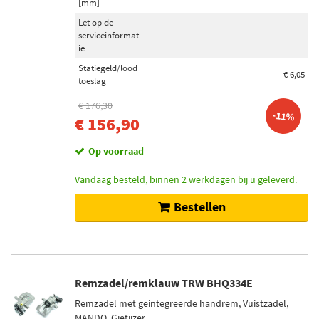
[mm]
Let op de
serviceinformat
ie
Statiegeld/lood
€ 6,05
toeslag
€ 176,30
-11%
€ 156,90
Op voorraad
Vandaag besteld, binnen 2 werkdagen bij u geleverd.
Bestellen
Remzadel/remklauw TRW BHQ334E
Remzadel met geintegreerde handrem, Vuistzadel,
MANDO, Gietijzer