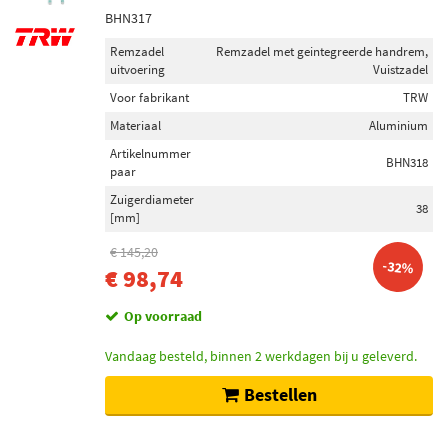
BHN317
Remzadel
Remzadel met geintegreerde handrem,
uitvoering
Vuistzadel
Voor fabrikant
TRW
Materiaal
Aluminium
Artikelnummer
BHN318
paar
Zuigerdiameter
38
[mm]
€ 145,20
-32%
€ 98,74
Op voorraad
Vandaag besteld, binnen 2 werkdagen bij u geleverd.
Bestellen