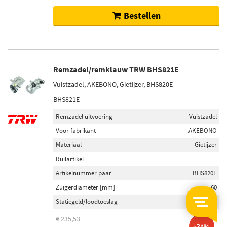
Bestellen
Remzadel/remklauw TRW BHS821E
Vuistzadel, AKEBONO, Gietijzer, BHS820E
BHS821E
Remzadel uitvoering
Vuistzadel
Voor fabrikant
AKEBONO
Materiaal
Gietijzer
Ruilartikel
Artikelnummer paar
BHS820E
Zuigerdiameter [mm]
60
Statiegeld/loodtoeslag
€ 36,30
€ 235,53
-21%