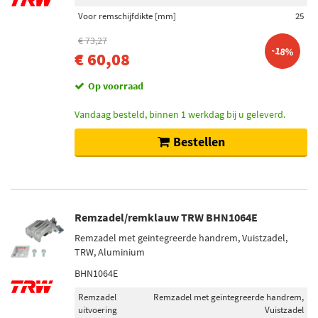
Voor remschijfdikte [mm]
25
€ 73,27
-18%
€ 60,08
Op voorraad
Vandaag besteld, binnen 1 werkdag bij u geleverd.
Bestellen
Remzadel/remklauw TRW BHN1064E
Remzadel met geintegreerde handrem, Vuistzadel,
TRW, Aluminium
BHN1064E
Remzadel
Remzadel met geintegreerde handrem,
uitvoering
Vuistzadel