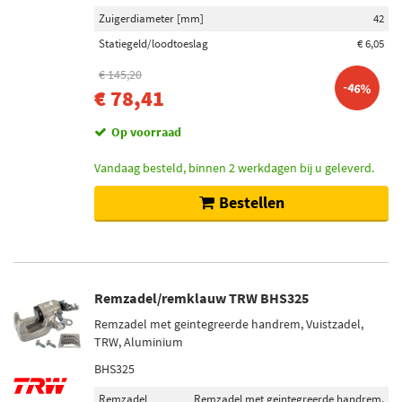
Zuigerdiameter [mm]
42
Statiegeld/loodtoeslag
€ 6,05
€ 145,20
-46%
€ 78,41
Op voorraad
Vandaag besteld, binnen 2 werkdagen bij u geleverd.
Bestellen
Remzadel/remklauw TRW BHS325
Remzadel met geintegreerde handrem, Vuistzadel,
TRW, Aluminium
BHS325
Remzadel
Remzadel met geintegreerde handrem,