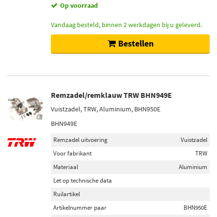
Op voorraad
Vandaag besteld, binnen 2 werkdagen bij u geleverd.
Bestellen
Remzadel/remklauw TRW BHN949E
Vuistzadel, TRW, Aluminium, BHN950E
BHN949E
Remzadel uitvoering
Vuistzadel
Voor fabrikant
TRW
Materiaal
Aluminium
Let op technische data
Ruilartikel
Artikelnummer paar
BHN950E