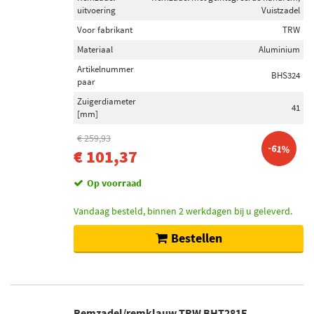
uitvoering
Vuistzadel
Voor fabrikant
TRW
Materiaal
Aluminium
Artikelnummer
BHS324
paar
Zuigerdiameter
41
[mm]
€ 259,93
-61%
€ 101,37
Op voorraad
Vandaag besteld, binnen 2 werkdagen bij u geleverd.
Bestellen
Remzadel/remklauw TRW BHT281E