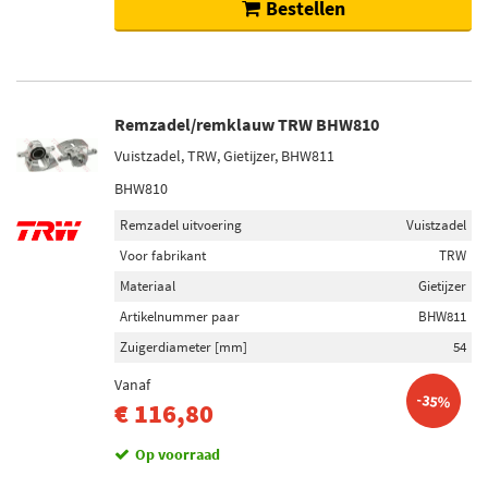
Bestellen
Remzadel/remklauw TRW BHW810
Vuistzadel, TRW, Gietijzer, BHW811
BHW810
Remzadel uitvoering
Vuistzadel
Voor fabrikant
TRW
Materiaal
Gietijzer
Artikelnummer paar
BHW811
Zuigerdiameter [mm]
54
Vanaf
-35%
€ 116,80
Op voorraad