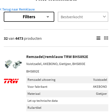
Terug naar Remklauw
Filters
4473
Resultaten
×
Categorieën
32
van
4473
producten
Remzadel/remklauw (3885)
Remklauwhouderset (561)
Geleidebout, remklauw (19)
Remzadel/remklauw TRW BHS892E
Ashoes, remklauwgeleiding (8)
Vuistzadel, AKEBONO, Gietijzer, BHS893E
BHS892E
Voorraad
Remzadel uitvoering
Vuistzadel
Niet op voorraad (2784)
Voor fabrikant
AKEBONO
Op voorraad (1689)
Materiaal
Gietijzer
Let op technische data
Ruilartikel