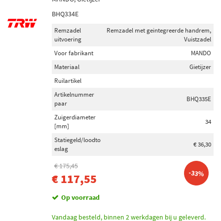
BHQ334E
Remzadel
Remzadel met geintegreerde handrem,
uitvoering
Vuistzadel
Voor fabrikant
MANDO
Materiaal
Gietijzer
Ruilartikel
Artikelnummer
BHQ335E
paar
Zuigerdiameter
34
[mm]
Statiegeld/loodto
€ 36,30
eslag
€ 175,45
-33%
€ 117,55
Op voorraad
Vandaag besteld, binnen 2 werkdagen bij u geleverd.