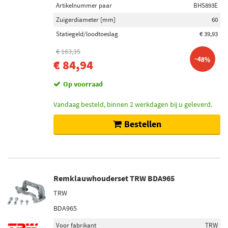
Artikelnummer paar
BHS893E
Zuigerdiameter [mm]
60
Statiegeld/loodtoeslag
€ 39,93
€ 163,35
-48%
€ 84,94
Op voorraad
Vandaag besteld, binnen 2 werkdagen bij u geleverd.
Bestellen
Remklauwhouderset TRW BDA965
TRW
BDA965
Voor fabrikant
TRW