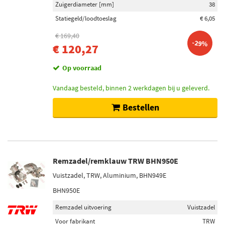
Zuigerdiameter [mm]
38
Statiegeld/loodtoeslag
€ 6,05
€ 169,40
-29%
€ 120,27
Op voorraad
Vandaag besteld, binnen 2 werkdagen bij u geleverd.
Bestellen
Remzadel/remklauw TRW BHN950E
Vuistzadel, TRW, Aluminium, BHN949E
BHN950E
Remzadel uitvoering
Vuistzadel
Voor fabrikant
TRW