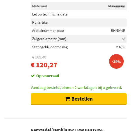
Materiaal
Aluminium
Let op technische data
Ruilartikel
Artikelnummer paar
BHN949E
Zuigerdiameter [mm]
38
Statiegeld/loodtoeslag
€ 6,05
€ 169,40
-29%
€ 120,27
Op voorraad
Vandaag besteld, binnen 2 werkdagen bij u geleverd.
Bestellen
Remzadel/remklauw TRW BHQ285E