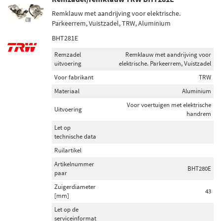
Remklauw met aandrijving voor elektrische.
Parkeerrem, Vuistzadel, TRW, Aluminium
BHT281E
Remzadel
Remklauw met aandrijving voor
uitvoering
elektrische. Parkeerrem, Vuistzadel
Voor fabrikant
TRW
Materiaal
Aluminium
Voor voertuigen met elektrische
Uitvoering
handrem
Let op
technische data
Ruilartikel
Artikelnummer
BHT280E
paar
Zuigerdiameter
43
[mm]
Let op de
serviceinformat