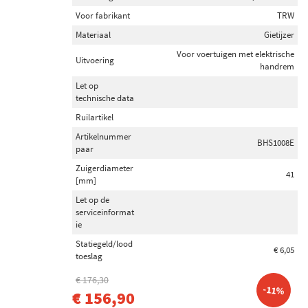
Voor fabrikant
TRW
Materiaal
Gietijzer
Voor voertuigen met elektrische
Uitvoering
handrem
Let op
technische data
Ruilartikel
Artikelnummer
BHS1008E
paar
Zuigerdiameter
41
[mm]
Let op de
serviceinformat
ie
Statiegeld/lood
€ 6,05
toeslag
€ 176,30
-11%
€ 156,90