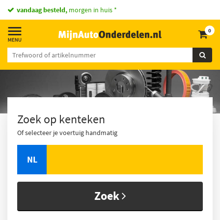
vandaag besteld,
morgen in huis *
0
Zoek op kenteken
Of selecteer je voertuig handmatig
NL
Zoek