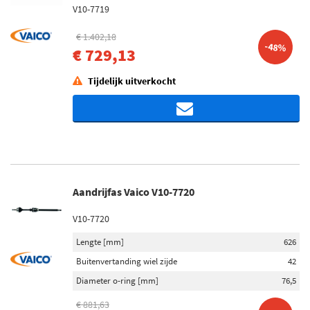
V10-7719
€ 1.402,18
-48%
€ 729,13
Tijdelijk uitverkocht
Aandrijfas Vaico V10-7720
V10-7720
Lengte [mm]
626
Buitenvertanding wiel zijde
42
Diameter o-ring [mm]
76,5
€ 881,63