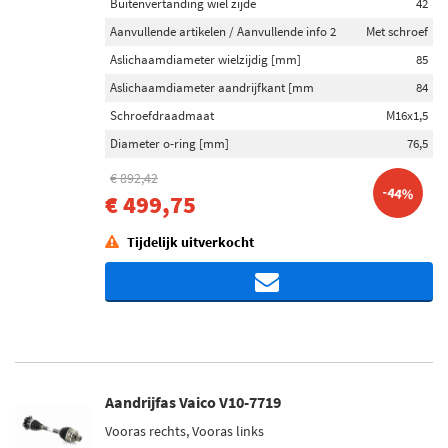
Buitenvertanding wiel zijde
42
Aanvullende artikelen / Aanvullende info 2
Met schroef
Aslichaamdiameter wielzijdig [mm]
85
Aslichaamdiameter aandrijfkant [mm
84
Schroefdraadmaat
M16x1,5
Diameter o-ring [mm]
76,5
€ 892,42
-44%
€ 499,75
Tijdelijk uitverkocht
Aandrijfas Vaico V10-7719
Vooras rechts, Vooras links