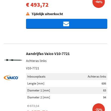
-44%
€ 493,72
Tijdelijk uitverkocht
Aandrijfas Vaico V10-7721
Achteras links
V10-7721
Inbouwplaats
Achteras links
Lengte [mm]
606
Diameter 1 [mm]
83
Diameter 2 [mm]
94
€ 673,14
-32%