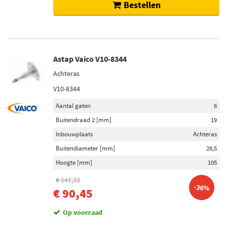
Bestellen
Voorraad
Niet op voorraad (328)
Op voorraad (4)
Astap Vaico V10-8344
Achteras
V10-8344
Aantal gaten
6
Buitendraad 2 [mm]
19
Inbouwplaats
Achteras
Buitendiameter [mm]
28,5
Hoogte [mm]
105
€ 141,33
-36%
€ 90,45
Op voorraad