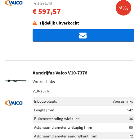
€ 1.271,43
-53%
€ 597,57
Tijdelijk uitverkocht
Aandrijfas Vaico V10-7376
Vooras links
V10-7376
Inbouwplaats
Vooras links
Lengte [mm]
542
Buitenvertanding wiel zijde
36
Aslichaamdiameter wielzijdig [mm]
90
Aslichaamdiameter aandrijfkant [mm
72