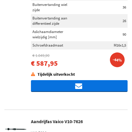
Buitenvertanding wiel
36
zijde
Buitenvertanding aan
26
differentieel zijde
Aslichaamdiameter
90
wielzijdig [mm]
Schroefdraadmaat
M16x1,5
€ 1.049,90
-44%
€ 587,95
Tijdelijk uitverkocht
Aandrijfas Vaico V10-7626