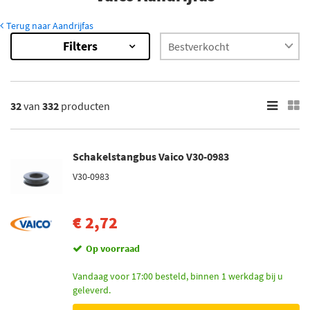
Terug naar Aandrijfas
Filters
332
Resultaten
×
Categorieën
32
van
332
producten
Aandrijfas (306)
Schakelstangbus (17)
Astap (9)
Schakelstangbus Vaico V30-0983
V30-0983
Inbouwplaats
Vooras links (41)
€ 2,72
Vooras rechts (38)
Achteras rechts (14)
Op voorraad
Achteras links (10)
Vandaag voor 17:00 besteld, binnen 1 werkdag bij u
Vooras (6)
geleverd.
Toon meer