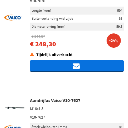
V10-7626
Lengte [mm]
594
Buitenvertanding wiel zijde
36
Diameter o-ring [mm]
59,5
€ 344,87
-28%
€ 248,30
Tijdelijk uitverkocht
Aandrijfas Vaico V10-7627
M16x1.5
V10-7627
Steek wielbouten (mm)
86