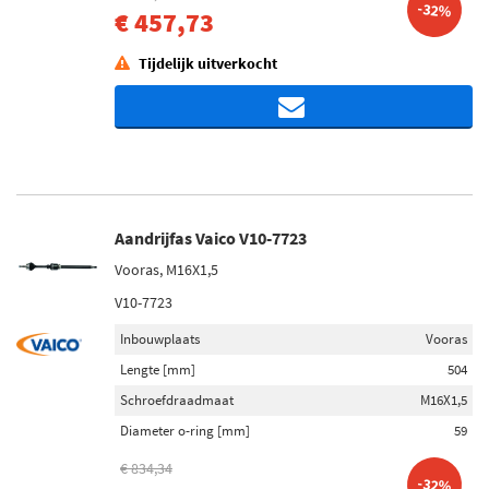
-32%
€ 457,73
Tijdelijk uitverkocht
Aandrijfas Vaico V10-7723
Vooras, M16X1,5
V10-7723
Inbouwplaats
Vooras
Lengte [mm]
504
Schroefdraadmaat
M16X1,5
Diameter o-ring [mm]
59
€ 834,34
-32%