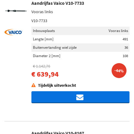
Aandrijfas Vaico V10-7733
Vooras links
V10-7733
Inbouwplaats
Vooras links
Lengte [mm]
491
Buitenvertanding wiel zijde
36
Diameter 2 [mm]
108
€ 1.142,76
-44%
€ 639,94
Tijdelijk uitverkocht
Aandrijfas Vaico V10-8167