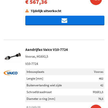
€ 567,36
Tijdelijk uitverkocht
Aandrijfas Vaico V10-7724
Vooras, M16X1,5
V10-7724
Inbouwplaats
Vooras
Lengte [mm]
462
Buitenvertanding wiel zijde
42
Schroefdraadmaat
M16X1,5
Diameter o-ring [mm]
76,5
€ 1.249,39