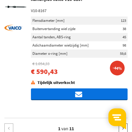
V10-8167
Flensdiameter [mm]
123
Buitenvertanding wiel zijde
38
Aantal tanden, ABS-ring
45
Aslichaamdiameter wielzijdig [mm]
98
Diameter o-ring [mm]
59,6
€ 1.054,33
-44%
€ 590,43
Tijdelijk uitverkocht
1
van
11