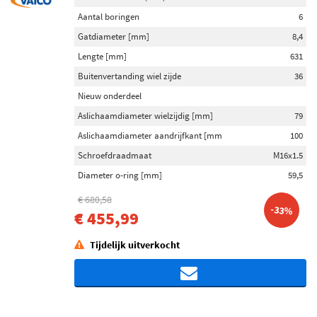
Aantal boringen
6
Gatdiameter [mm]
8,4
Lengte [mm]
631
Buitenvertanding wiel zijde
36
Nieuw onderdeel
Aslichaamdiameter wielzijdig [mm]
79
Aslichaamdiameter aandrijfkant [mm
100
Schroefdraadmaat
M16x1.5
Diameter o-ring [mm]
59,5
€ 680,58
-33%
€ 455,99
Tijdelijk uitverkocht