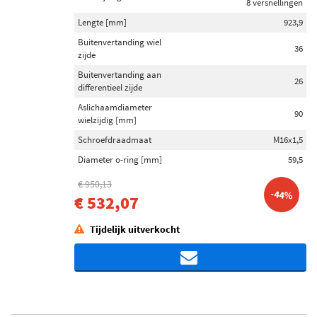
8 versnellingen
Lengte [mm]
923,9
Buitenvertanding wiel
36
zijde
Buitenvertanding aan
26
differentieel zijde
Aslichaamdiameter
90
wielzijdig [mm]
Schroefdraadmaat
M16x1,5
Diameter o-ring [mm]
59,5
€ 950,13
-44%
€ 532,07
Tijdelijk uitverkocht