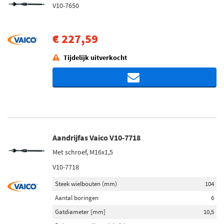
V10-7650
€ 227,59
Tijdelijk uitverkocht
Aandrijfas Vaico V10-7718
Met schroef, M16x1,5
V10-7718
Steek wielbouten (mm)
104
Aantal boringen
6
Gatdiameter [mm]
10,5