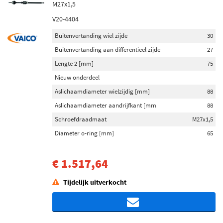
M27x1,5
V20-4404
Buitenvertanding wiel zijde
30
Buitenvertanding aan differentieel zijde
27
Lengte 2 [mm]
75
Nieuw onderdeel
Aslichaamdiameter wielzijdig [mm]
88
Aslichaamdiameter aandrijfkant [mm
88
Schroefdraadmaat
M27x1,5
Diameter o-ring [mm]
65
€ 1.517,64
Tijdelijk uitverkocht