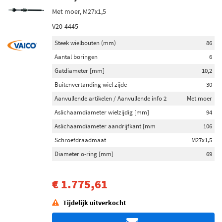
Met moer, M27x1,5
V20-4445
Steek wielbouten (mm)
86
Aantal boringen
6
Gatdiameter [mm]
10,2
Buitenvertanding wiel zijde
30
Aanvullende artikelen / Aanvullende info 2
Met moer
Aslichaamdiameter wielzijdig [mm]
94
Aslichaamdiameter aandrijfkant [mm
106
Schroefdraadmaat
M27x1,5
Diameter o-ring [mm]
69
€ 1.775,61
Tijdelijk uitverkocht