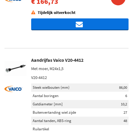
€ 166,73
Tijdelijk uitverkocht
Aandrijfas Vaico V20-4412
Met moer, M24x1,5
V20-4412
Steek wielbouten (mm)
86,00
Aantal boringen
6
Gatdiameter [mm]
10,2
Buitenvertanding wiel zijde
27
Aantal tanden, ABS-ring
48
Ruilartikel