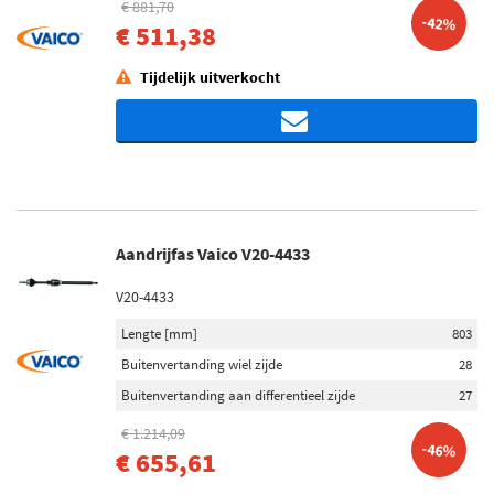
€ 881,70
-42%
€ 511,38
Tijdelijk uitverkocht
Aandrijfas Vaico V20-4433
V20-4433
Lengte [mm]
803
Buitenvertanding wiel zijde
28
Buitenvertanding aan differentieel zijde
27
€ 1.214,09
-46%
€ 655,61