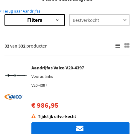
Terug naar Aandrijfas
Filters
332
Resultaten
×
Categorieën
32
van
332
producten
Aandrijfas (306)
Schakelstangbus (17)
Astap (9)
Aandrijfas Vaico V20-4397
Vooras links
Inbouwplaats
V20-4397
Vooras links (41)
Vooras rechts (38)
€ 986,95
Achteras rechts (14)
Achteras links (10)
Tijdelijk uitverkocht
Vooras (6)
Toon meer