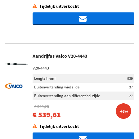
Tijdelijk uitverkocht
Aandrijfas Vaico V20-4443
V20-4443
Lengte [mm]
939
Buitenvertanding wiel zijde
37
Buitenvertanding aan differentieel zijde
27
€ 999,28
-46%
€ 539,61
Tijdelijk uitverkocht