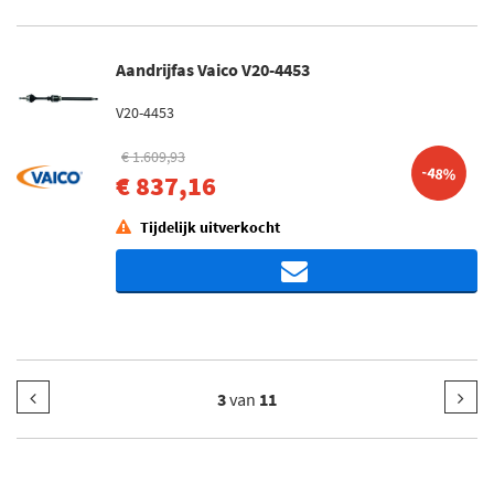
Aandrijfas Vaico V20-4453
V20-4453
€ 1.609,93
-48%
€ 837,16
Tijdelijk uitverkocht
3
van
11