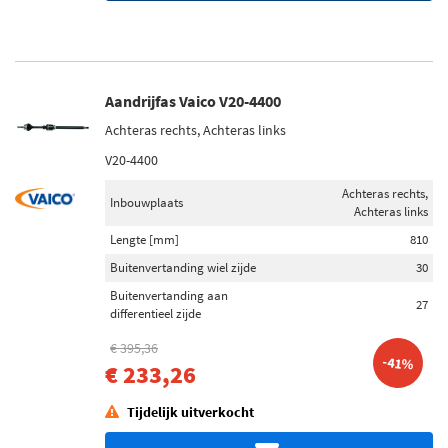
Voorraad
Niet op voorraad (328)
Op voorraad (4)
Aandrijfas Vaico V20-4400
Achteras rechts, Achteras links
V20-4400
Achteras rechts,
Inbouwplaats
Achteras links
Lengte [mm]
810
Buitenvertanding wiel zijde
30
Buitenvertanding aan
27
differentieel zijde
€ 395,36
-41%
€ 233,26
Tijdelijk uitverkocht