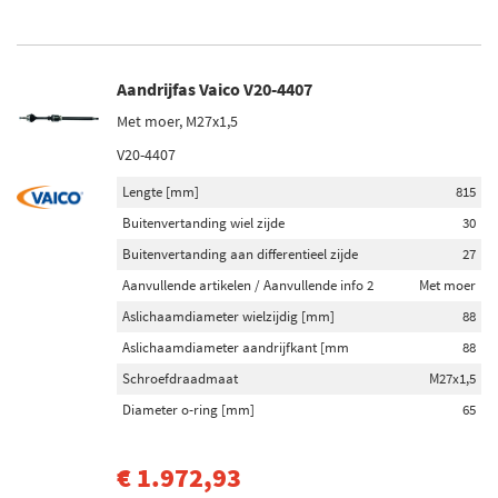
Aandrijfas Vaico V20-4407
Met moer, M27x1,5
V20-4407
Lengte [mm]
815
Buitenvertanding wiel zijde
30
Buitenvertanding aan differentieel zijde
27
Aanvullende artikelen / Aanvullende info 2
Met moer
Aslichaamdiameter wielzijdig [mm]
88
Aslichaamdiameter aandrijfkant [mm
88
Schroefdraadmaat
M27x1,5
Diameter o-ring [mm]
65
€ 1.972,93