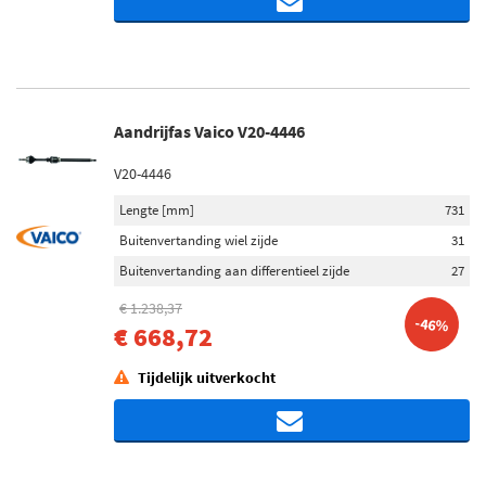
Aandrijfas Vaico V20-4446
V20-4446
Lengte [mm]
731
Buitenvertanding wiel zijde
31
Buitenvertanding aan differentieel zijde
27
€ 1.238,37
-46%
€ 668,72
Tijdelijk uitverkocht