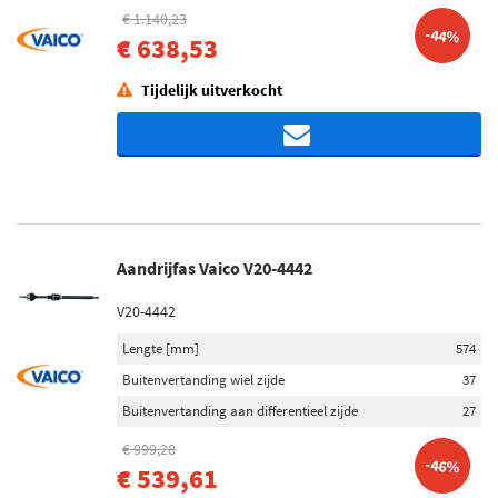
€ 1.140,23
-44%
€ 638,53
Tijdelijk uitverkocht
Aandrijfas Vaico V20-4442
V20-4442
Lengte [mm]
574
Buitenvertanding wiel zijde
37
Buitenvertanding aan differentieel zijde
27
€ 999,28
-46%
€ 539,61