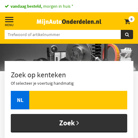
vandaag besteld,
morgen in huis *
0
Zoek op kenteken
Of selecteer je voertuig handmatig
NL
Zoek