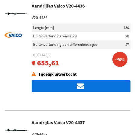
Aandrijfas Vaico V20-4436
V20-4436
Lengte [mm]
750
Buitenvertanding wiel zijde
28
Buitenvertanding aan differentieel zijde
27
€ 1.214,09
-46%
€ 655,61
Tijdelijk uitverkocht
Aandrijfas Vaico V20-4437
V20-4437