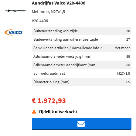
Aandrijfas Vaico V20-4406
Met moer, M27x1,5
V20-4406
Buitenvertanding wiel zijde
30
Buitenvertanding aan differentieel zijde
27
Aanvullende artikelen / Aanvullende info 2
Met moer
Aslichaamdiameter wielzijdig [mm]
88
Aslichaamdiameter aandrijfkant [mm
88
Schroefdraadmaat
M27x1,5
Diameter o-ring [mm]
65
€ 1.972,93
Tijdelijk uitverkocht