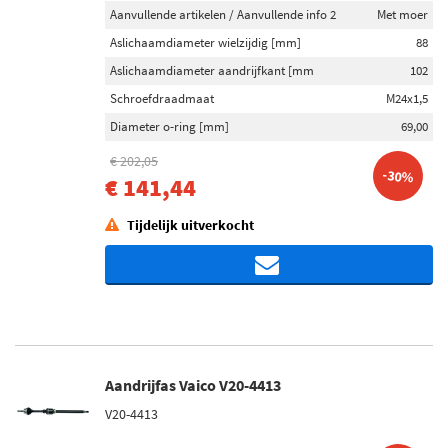
Aanvullende artikelen / Aanvullende info 2
Met moer
Aslichaamdiameter wielzijdig [mm]
88
Aslichaamdiameter aandrijfkant [mm
102
Schroefdraadmaat
M24x1,5
Diameter o-ring [mm]
69,00
€ 202,05
-30%
€ 141,44
Tijdelijk uitverkocht
Aandrijfas Vaico V20-4413
V20-4413