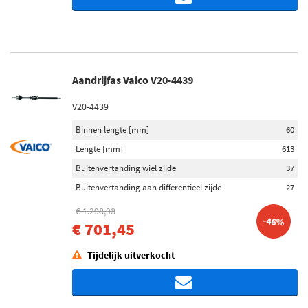
Aandrijfas Vaico V20-4439
V20-4439
Binnen lengte [mm]
60
Lengte [mm]
613
Buitenvertanding wiel zijde
37
Buitenvertanding aan differentieel zijde
27
€ 1.298,98
-46%
€ 701,45
Tijdelijk uitverkocht