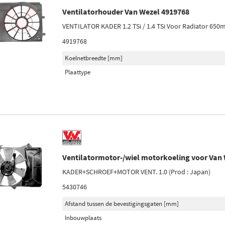
Ventilatorhouder Van Wezel 4919768
VENTILATOR KADER 1.2 TSi / 1.4 TSi Voor Radiator 65
4919768
Koelnetbreedte [mm]
Plaattype
Ventilatormotor-/wiel motorkoeling voor Van
KADER+SCHROEF+MOTOR VENT. 1.0 (Prod : Japan)
5430746
Afstand tussen de bevestigingsgaten [mm]
Inbouwplaats