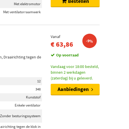
Bestellen
Met elektromotor
Met ventilatorraamwerk
Vanaf
-9%
€ 63,86
Op voorraad
, Draairichting tegen de
Vandaag voor 18:00 besteld,
binnen 2 werkdagen
(zaterdag) bij u geleverd.
12
Aanbiedingen
348
Kunststof
Enkele ventilator
Zonder besturingssysteem
airichting tegen de klok in