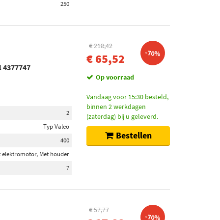
250
€ 218,42
-70%
€ 65,52
l 4377747
Op voorraad
Vandaag voor 15:30 besteld,
binnen 2 werkdagen
2
(zaterdag) bij u geleverd.
Typ Valeo
Bestellen
400
 elektromotor, Met houder
7
€ 57,77
-70%