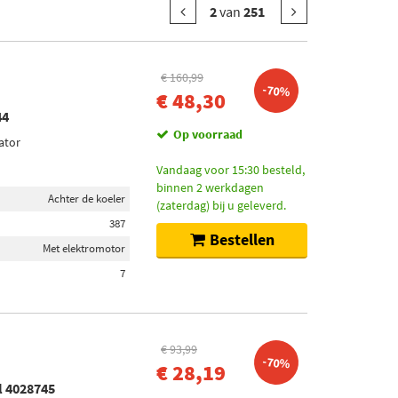
2
van
251
€ 160,99
-70%
€ 48,30
44
Op voorraad
ator
Vandaag voor 15:30 besteld,
binnen 2 werkdagen
Achter de koeler
(zaterdag) bij u geleverd.
387
Bestellen
Met elektromotor
7
€ 93,99
-70%
€ 28,19
l 4028745