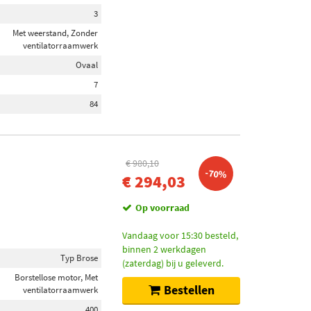
3
Met weerstand, Zonder
ventilatorraamwerk
Ovaal
7
84
€ 980,10
-70%
€ 294,03
Op voorraad
Vandaag voor 15:30 besteld,
binnen 2 werkdagen
Typ Brose
(zaterdag) bij u geleverd.
Borstellose motor, Met
Bestellen
ventilatorraamwerk
400