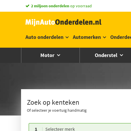
vandaag besteld,
morgen in huis *
Auto onderdelen
Automerken
Onderde
Motor
Onderstel
Zoek op kenteken
Of selecteer je voertuig handmatig
1
Selecteer merk