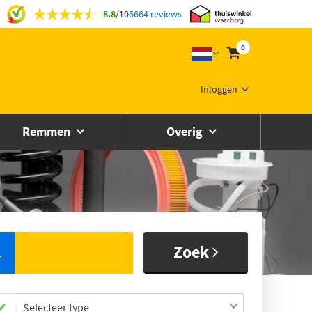
8.8
/
10
6664 reviews
0
Inloggen
Remmen
Overig
Zoek
L
Selecteer type