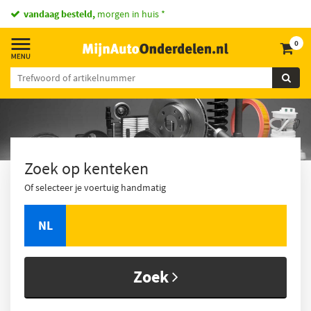
vandaag besteld,
morgen in huis *
0
Zoek op kenteken
Of selecteer je voertuig handmatig
NL
Zoek