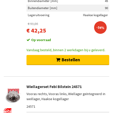
Binnendiameter [mm]
45
Buitendiameter [mm]
90
Lageruitvoering
Haakse kogellager
€ 91,86
-54%
€ 42,25
Op voorraad
Vandaag besteld, binnen 2 werkdagen bij u geleverd.
Bestellen
Wiellagerset Febi Bilstein 24571
Vooras rechts, Vooras links, Wiellager geïntegreerd in
weillager, Haakse kogellager
24571