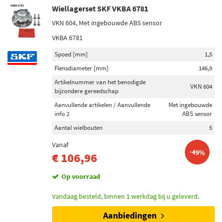
Wiellagerset SKF VKBA 6781
VKN 604, Met ingebouwde ABS sensor
VKBA 6781
Spoed [mm]
1,5
Flensdiameter [mm]
146,9
Artikelnummer van het benodigde
VKN 604
bijzondere gereedschap
Aanvullende artikelen / Aanvullende
Met ingebouwde
info 2
ABS sensor
Aantal wielbouten
5
Vanaf
-49%
€ 106,96
Op voorraad
Vandaag besteld, binnen 1 werkdag bij u geleverd.
Aanbiedingen