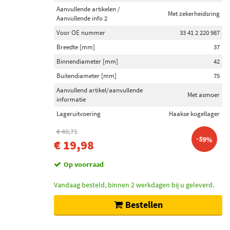
Febi Bilstein (56)
Aanvullende artikelen /
Met zekerheidsring
Aanvullende info 2
BTA (43)
Voor OE nummer
33 41 2 220 987
FAG (69)
Breedte [mm]
37
Binnendiameter [mm]
42
Toon meer
Buitendiameter [mm]
75
Categorieën
Aanvullend artikel/aanvullende
Met asmoer
informatie
Wiellagerset (647)
Lageruitvoering
Haakse kogellager
Wiellager (60)
€ 48,71
-59%
€ 19,98
Inbouwplaats
Achteras links (82)
Op voorraad
Achteras rechts (81)
Vandaag besteld, binnen 2 werkdagen bij u geleverd.
Achteras (74)
Vooras rechts (61)
Bestellen
Vooras links (60)