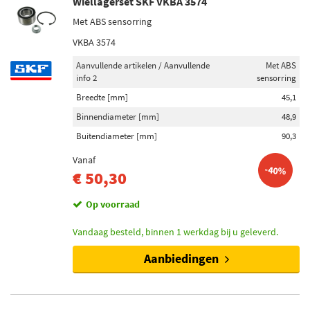
Wiellagerset SKF VKBA 3574
Met ABS sensorring
VKBA 3574
Aanvullende artikelen / Aanvullende
Met ABS
info 2
sensorring
Breedte [mm]
45,1
Binnendiameter [mm]
48,9
Buitendiameter [mm]
90,3
Vanaf
-40%
€ 50,30
Op voorraad
Vandaag besteld, binnen 1 werkdag bij u geleverd.
Aanbiedingen