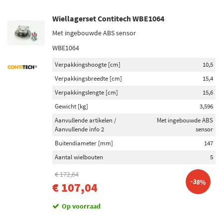
Wiellagerset Contitech WBE1064
Met ingebouwde ABS sensor
WBE1064
Verpakkingshoogte [cm]
10,5
Verpakkingsbreedte [cm]
15,4
Verpakkingslengte [cm]
15,6
Gewicht [kg]
3,596
Aanvullende artikelen /
Met ingebouwde ABS
Aanvullende info 2
sensor
Buitendiameter [mm]
147
Aantal wielbouten
5
€ 172,64
-38%
€ 107,04
Op voorraad