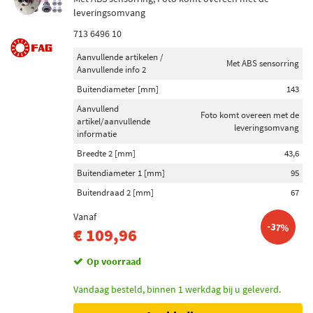
leveringsomvang
713 6496 10
Aanvullende artikelen /
Met ABS sensorring
Aanvullende info 2
Buitendiameter [mm]
143
Aanvullend
Foto komt overeen met de
artikel/aanvullende
leveringsomvang
informatie
Breedte 2 [mm]
43,6
Buitendiameter 1 [mm]
95
Buitendraad 2 [mm]
67
Vanaf
-37%
€ 109,96
Op voorraad
Vandaag besteld, binnen 1 werkdag bij u geleverd.