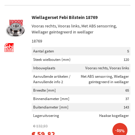
Toon meer
Wiellagerset Febi Bilstein 18769
Voorraad
Op voorraad (369)
Vooras rechts, Vooras links, Met ABS sensorring,
Wiellager geïntegreerd in weillager
Niet op voorraad (338)
18769
Aantal gaten
5
Steek wielbouten (mm)
120
Inbouwplaats
Vooras rechts, Vooras links
Aanvullende artikelen /
Met ABS sensorring, Wiellager
Aanvullende info 2
geïntegreerd in weillager
Breedte [mm]
65
Binnendiameter [mm]
37
Buitendiameter [mm]
143
Lageruitvoering
Haakse kogellager
€ 132,93
-55%
€ 59,82