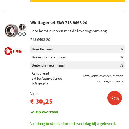
Wiellagerset FAG 713 6493 20
Foto komt overeen met de leveringsomvang
713 6493 20
Breedte [mm]
37
Binnendiameter [mm]
39
Buitendiameter [mm]
72
Aanvullend
Foto komt overeen met de
artikel/aanvullende
leveringsomvang
informatie
Vanaf
-25%
€ 30,25
Op voorraad
Vandaag besteld, binnen 1 werkdag bij u geleverd.