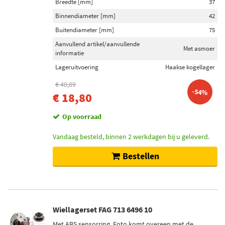
Breedte [mm]
37
Binnendiameter [mm]
42
Buitendiameter [mm]
75
Aanvullend artikel/aanvullende
Met asmoer
informatie
Lageruitvoering
Haakse kogellager
€ 40,89
-54%
€ 18,80
Op voorraad
Vandaag besteld, binnen 2 werkdagen bij u geleverd.
Bestellen
Wiellagerset FAG 713 6496 10
Met ABS sensorring, Foto komt overeen met de