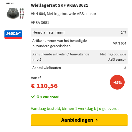
Wiellagerset SKF VKBA 3681
VKN 604, Met ingebouwde ABS sensor
VKBA 3681
Flensdiameter [mm]
147
Artikelnummer van het benodigde
VKN 604
bijzondere gereedschap
Aanvullende artikelen / Aanvullende
Met ingebouwde
info 2
ABS sensor
Aantal wielbouten
5
Vanaf
-49%
€ 110,56
Op voorraad
Vandaag besteld, binnen 1 werkdag bij u geleverd.
Aanbiedingen