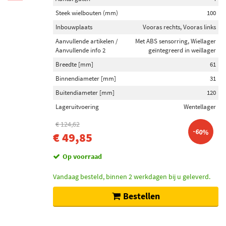
Steek wielbouten (mm)
100
Inbouwplaats
Vooras rechts, Vooras links
Aanvullende artikelen /
Met ABS sensorring, Wiellager
Aanvullende info 2
geïntegreerd in weillager
Breedte [mm]
61
Binnendiameter [mm]
31
Buitendiameter [mm]
120
Lageruitvoering
Wentellager
€ 124,62
-60%
€ 49,85
Op voorraad
Vandaag besteld, binnen 2 werkdagen bij u geleverd.
Bestellen