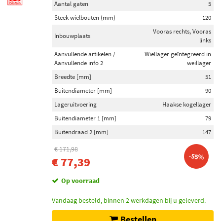
Aantal gaten
5
Steek wielbouten (mm)
120
Vooras rechts, Vooras
Inbouwplaats
links
Aanvullende artikelen /
Wiellager geïntegreerd in
Aanvullende info 2
weillager
Breedte [mm]
51
Buitendiameter [mm]
90
Lageruitvoering
Haakse kogellager
Buitendiameter 1 [mm]
79
Buitendraad 2 [mm]
147
€ 171,98
-55%
€ 77,39
Op voorraad
Vandaag besteld, binnen 2 werkdagen bij u geleverd.
Bestellen