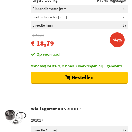
Lageruitvoering
Haakse kogellager
Binnendiameter [mm]
42
Buitendiameter [mm]
75
Breedte [mm]
37
€ 40,86
-54%
€ 18,79
Op voorraad
Vandaag besteld, binnen 2 werkdagen bij u geleverd.
Bestellen
Wiellagerset ABS 201017
201017
Breedte 1 [mm]
37