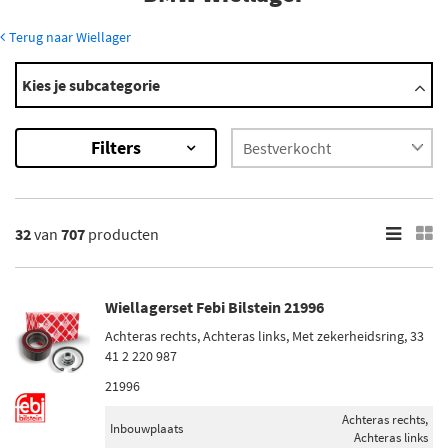
Terug naar Wiellager
Modellen
Kies je subcategorie
02
1 Serie
Filters
1502...2002
1600 Gt
2 Serie
Toon meer
32
van
707
producten
×
707
Resultaten
Wiellagerset Febi Bilstein 21996
Achteras rechts, Achteras links, Met zekerheidsring, 33
×
41 2 220 987
Merk
21996
SKF (52)
Achteras rechts,
Maxgear (45)
Inbouwplaats
Achteras links