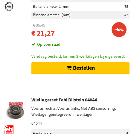
Buitendiameter 1 [mm]
75
Binnendiameter1 [mm]
42
€ 35,45
-40%
€ 21,27
Op voorraad
Vandaag besteld, binnen 2 werkdagen bij u geleverd.
Bestellen
Wiellagerset Febi Bilstein 04044
Vooras rechts, Vooras links, Met ABS sensorring,
Wiellager geïntegreerd in weillager
04044
Aantal gaten
4