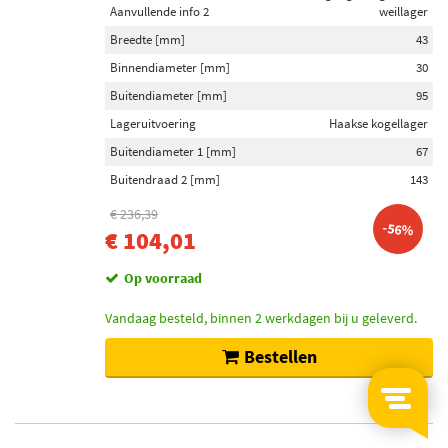
Aanvullende info 2
weillager
Breedte [mm]
43
Binnendiameter [mm]
30
Buitendiameter [mm]
95
Lageruitvoering
Haakse kogellager
Buitendiameter 1 [mm]
67
Buitendraad 2 [mm]
143
€ 236,39
-56%
€ 104,01
Op voorraad
Vandaag besteld, binnen 2 werkdagen bij u geleverd.
Bestellen