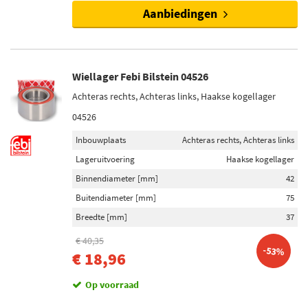
Aanbiedingen
Wiellager Febi Bilstein 04526
Achteras rechts, Achteras links, Haakse kogellager
04526
Inbouwplaats
Achteras rechts, Achteras links
Lageruitvoering
Haakse kogellager
Binnendiameter [mm]
42
Buitendiameter [mm]
75
Breedte [mm]
37
€ 40,35
-53%
€ 18,96
Op voorraad