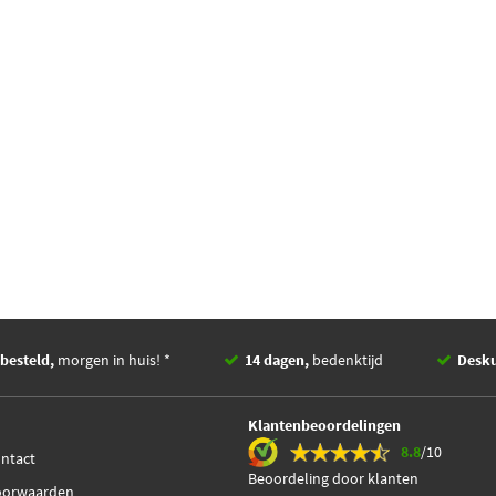
besteld,
morgen in huis! *
14 dagen,
bedenktijd
Desk
Klantenbeoordelingen
8.8
/10
ontact
Beoordeling door klanten
oorwaarden