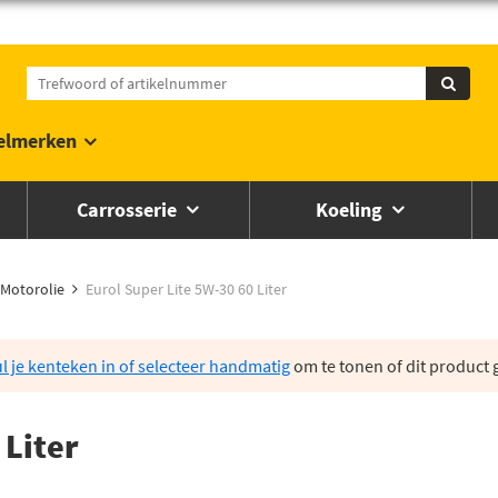
elmerken
Carrosserie
Koeling
Motorolie
Eurol Super Lite 5W-30 60 Liter
l je kenteken in of selecteer handmatig
om te tonen of dit product g
 Liter