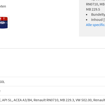
RN0710, MB 
oten
MB 229.5
Bundelty
Inhoud [l
Alle specifi
60L
e
, API SL, ACEA A3/B4, Renault RN0710, MB 229.3, VW 502.00, Renaul