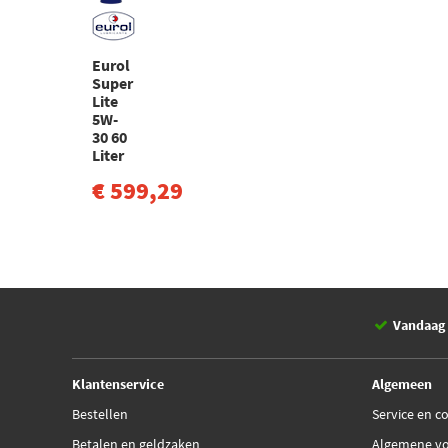
Eurol
Super
Lite
5W-
30 60
Liter
€ 599,29
Vandaag 
Klantenservice
Algemeen
Bestellen
Service en c
Betalen en geldzaken
Algemene v