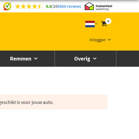
8.8
/
10
6664 reviews
0
Inloggen
Remmen
Overig
eschikt is voor jouw auto.