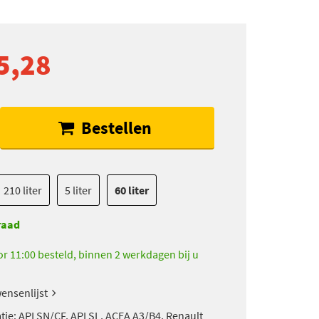
5,28
Bestellen
210 liter
5 liter
60 liter
raad
r 11:00 besteld, binnen 2 werkdagen bij u
ensenlijst
atie: API SN/CF, API SL, ACEA A3/B4, Renault