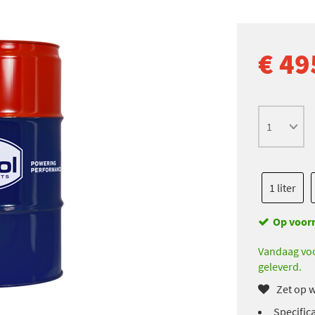
€ 49
1 liter
Op voor
Vandaag voo
geleverd.
Zet op w
Specific