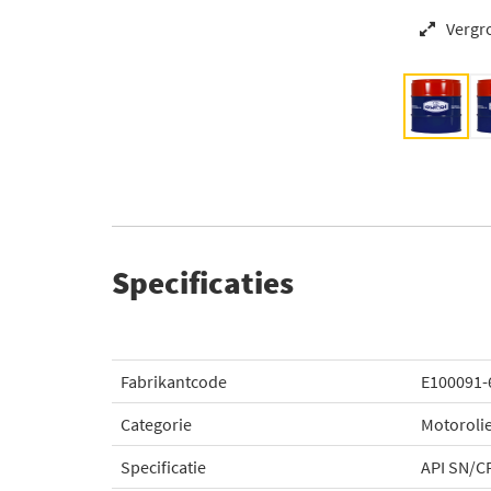
Vergr
Specificaties
Fabrikantcode
E100091-
Categorie
Motoroli
Specificatie
API SN/CF