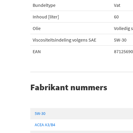
Bundeltype
Vat
Inhoud [liter]
60
Olie
Volledig 
Viscositeitsindeling volgens SAE
5W-30
EAN
87125690
Fabrikant nummers
5W-30
ACEA A3/B4