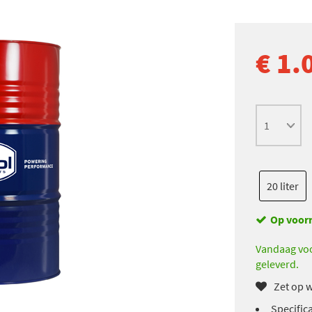
€ 1.
20 liter
Op voor
Vandaag voo
geleverd.
Zet op w
Specific