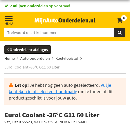
vandaag besteld,
2 miljoen onderdelen
morgen in huis *
op voorraad
0
Onderdelencatalogus
Home
Auto onderdelen
Koelvloeistof
Eurol Coolant -36°C G11 60 Liter
Let op!
Je hebt nog geen auto geselecteerd.
Vul je
kenteken in of selecteer handmatig
om te tonen of dit
product geschikt is voor jouw auto.
Eurol Coolant -36°C G11 60 Liter
Vat, Fiat 9.55523, NATO S-759, AFNOR NFR 15-601