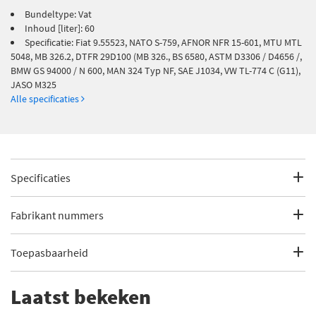
Bundeltype: Vat
Inhoud [liter]: 60
Specificatie: Fiat 9.55523, NATO S-759, AFNOR NFR 15-601, MTU MTL
5048, MB 326.2, DTFR 29D100 (MB 326., BS 6580, ASTM D3306 / D4656 /,
BMW GS 94000 / N 600, MAN 324 Typ NF, SAE J1034, VW TL-774 C (G11),
JASO M325
Alle specificaties
Specificaties
Fabrikantcode
E504010-60L
Fabrikant nummers
Categorie
Koelvloeistof
AFNOR NFR 15-601
Toepasbaarheid
Bundeltype
Vat
ASTM D3306 / D4656 / D4985
Dit artikel is geschikt voor de volgende voertuigen
Laatst bekeken
Inhoud [liter]
60
BMW GS 94000 / N 600 69.0