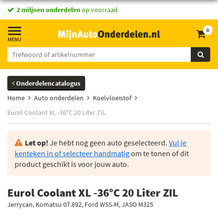
vandaag besteld,
2 miljoen onderdelen
morgen in huis *
op voorraad
0
Onderdelencatalogus
Home
Auto onderdelen
Koelvloeistof
Eurol Coolant XL -36°C 20 Liter ZIL
Let op!
Je hebt nog geen auto geselecteerd.
Vul je
kenteken in of selecteer handmatig
om te tonen of dit
product geschikt is voor jouw auto.
Eurol Coolant XL -36°C 20 Liter ZIL
Jerrycan, Komatsu 07.892, Ford WSS-M, JASO M325