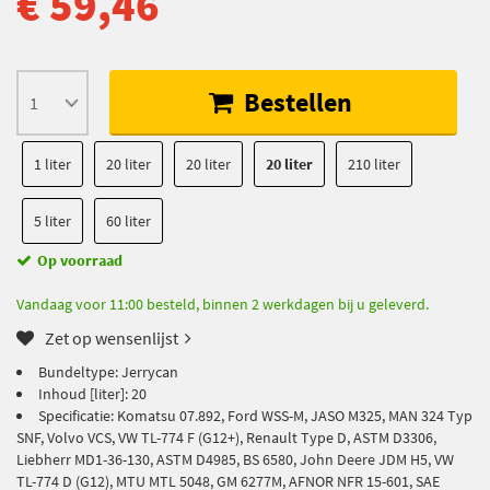
€ 59,46
Bestellen
1 liter
20 liter
20 liter
20 liter
210 liter
5 liter
60 liter
Op voorraad
Vandaag voor 11:00 besteld, binnen 2 werkdagen bij u geleverd.
Zet op wensenlijst
Bundeltype: Jerrycan
Inhoud [liter]: 20
Specificatie: Komatsu 07.892, Ford WSS-M, JASO M325, MAN 324 Typ
SNF, Volvo VCS, VW TL-774 F (G12+), Renault Type D, ASTM D3306,
Liebherr MD1-36-130, ASTM D4985, BS 6580, John Deere JDM H5, VW
TL-774 D (G12), MTU MTL 5048, GM 6277M, AFNOR NFR 15-601, SAE