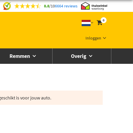
8.8
/
10
6664 reviews
0
Inloggen
Remmen
Overig
eschikt is voor jouw auto.