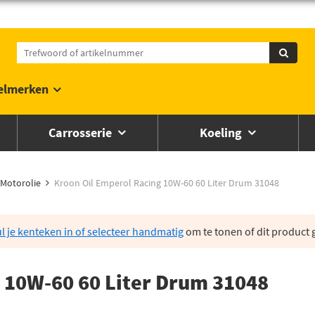
elmerken
Carrosserie
Koeling
Motorolie
Kroon Oil Emperol Racing 10W-60 60 Liter Drum 31048
l je kenteken in of selecteer handmatig
om te tonen of dit product g
 10W-60 60 Liter Drum 31048