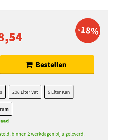
-18%
8,54
Bestellen
es
208 Liter Vat
5 Liter Kan
Drum
raad
teld, binnen 2 werkdagen bij u geleverd.