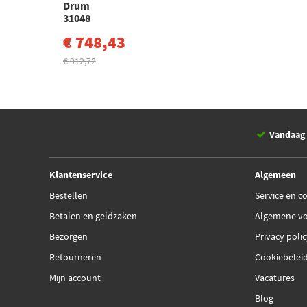
Drum
31048
€ 748,43
€ 912,72
Vandaag 
Klantenservice
Algemeen
Bestellen
Service en c
Betalen en geldzaken
Algemene v
Bezorgen
Privacy poli
Retourneren
Cookiebelei
Mijn account
Vacatures
Blog