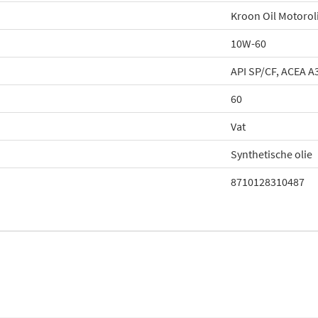
Kroon Oil Motorol
10W-60
API SP/CF, ACEA A
60
Vat
Synthetische olie
8710128310487