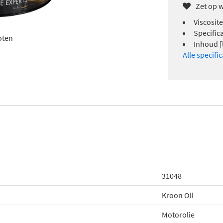
Zet op w
Viscosit
Specific
oten
Inhoud [l
Alle specifi
31048
Kroon Oil
Motorolie