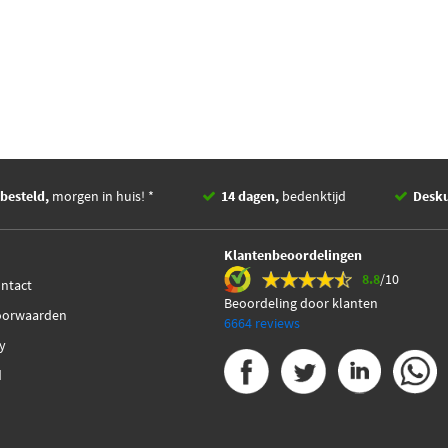
besteld,
morgen in huis! *
14 dagen,
bedenktijd
Desk
Klantenbeoordelingen
8.8
/10
ontact
Beoordeling door klanten
oorwaarden
6664 reviews
cy
d