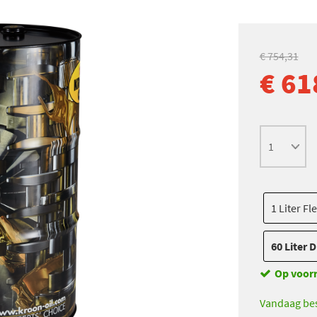
€ 754,31
€ 61
1 Liter Fl
60 Liter 
Op voor
Vandaag bes