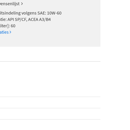
ensenlijst
eitsindeling volgens SAE: 10W-60
atie: API SP/CF, ACEA A3/B4
iter]: 60
caties