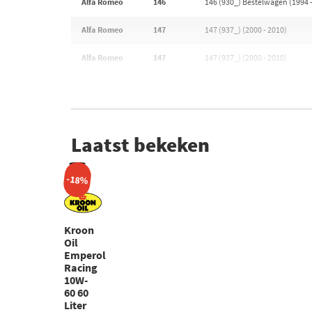
Alfa Romeo
146
146 (930_) Bestelwagen (1994 
Alfa Romeo
147
147 (937_) (2000 - 2010)
Alfa Romeo
147
147 (937_) (2000 - 2010)
Laatst bekeken
-18%
Kroon
Oil
Emperol
Racing
10W-
60 60
Liter