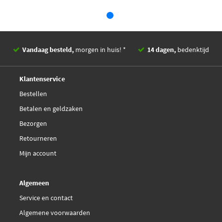
Aantal
1
Vemo V10-69-0394
aansluitingen
Aantal
5
gebruikte
Vandaag besteld,
morgen in huis! *
14 dagen,
bedenktijd
contacten
Deskundig,
advies
Klantenservice
EAN
5410909449421
Bestellen
Betalen en geldzaken
Bezorgen
Retourneren
Mijn account
Algemeen
Service en contact
Algemene voorwaarden