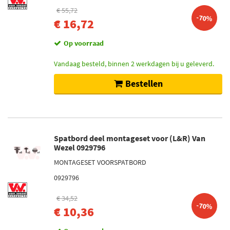
€ 55,72
-70%
€ 16,72
Op voorraad
Vandaag besteld, binnen 2 werkdagen bij u geleverd.
Bestellen
Spatbord deel montageset voor (L&R) Van
Wezel 0929796
MONTAGESET VOORSPATBORD
0929796
€ 34,52
-70%
€ 10,36