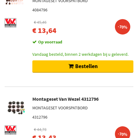
MONTAGESET VOORSPATBORD
4084796
€ 45,46
-70%
€ 13,64
Op voorraad
Vandaag besteld, binnen 2 werkdagen bij u geleverd.
Bestellen
Montageset Van Wezel 4312796
MONTAGESET VOORSPATBORD
4312796
€ 44,78
-70%
€ 13,43