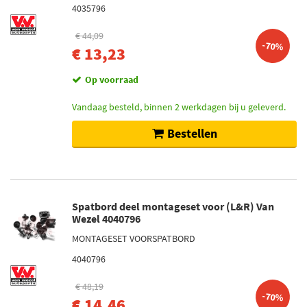
4035796
€ 44,09
-70%
€ 13,23
Op voorraad
Vandaag besteld, binnen 2 werkdagen bij u geleverd.
Bestellen
Spatbord deel montageset voor (L&R) Van
Wezel 4040796
MONTAGESET VOORSPATBORD
4040796
€ 48,19
-70%
€ 14,46