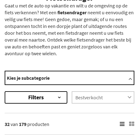
Gaat u met de auto op vakantie en wilt u de omgeving op de
fiets verkennen? Met een
fietsendrager
neemt u eenvoudig en
veilig uw fiets mee! Geen gedoe, maar gemak; of u nu een
ontspannen tocht in een dorpje plant of uitdagende routes
door het bos neemt, met een fietsdrager neemt u uw fiets
overal mee naartoe. Ontdek welke fietsendrager het beste bij
uw auto en behoeften past en geniet zorgeloos van elk
avontuur op twee wielen.
Automerken
Kies je subcategorie
Abarth
Ac
Filters
Acura
Adiva
Adly
Toon meer
32
van
179
producten
×