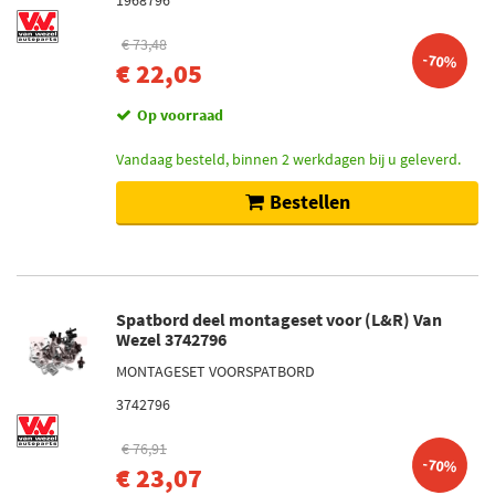
1968796
€ 73,48
-70%
€ 22,05
Op voorraad
Vandaag besteld, binnen 2 werkdagen bij u geleverd.
Bestellen
Spatbord deel montageset voor (L&R) Van
Wezel 3742796
MONTAGESET VOORSPATBORD
3742796
€ 76,91
-70%
€ 23,07