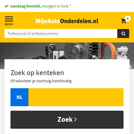
vandaag besteld,
morgen in huis *
0
Zoek op kenteken
Of selecteer je voertuig handmatig
NL
Zoek