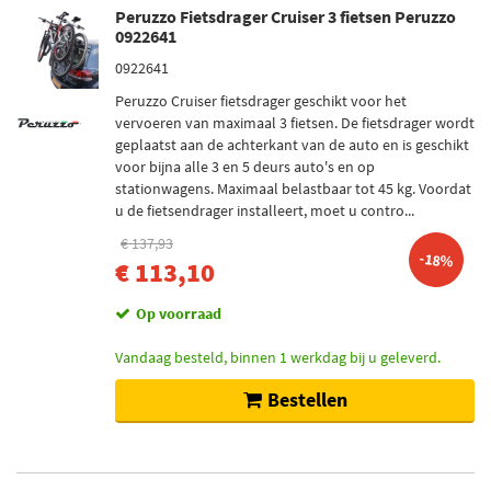
Peruzzo Fietsdrager Cruiser 3 fietsen Peruzzo
Inbouwplaats
0922641
Rechts voor (113)
0922641
Links voor (112)
Peruzzo Cruiser fietsdrager geschikt voor het
Links achter (5)
vervoeren van maximaal 3 fietsen. De fietsdrager wordt
geplaatst aan de achterkant van de auto en is geschikt
Rechts achter (3)
voor bijna alle 3 en 5 deurs auto's en op
stationwagens. Maximaal belastbaar tot 45 kg. Voordat
Voorraad
u de fietsendrager installeert, moet u contro...
Op voorraad (105)
€ 137,93
-18%
€ 113,10
Niet op voorraad (74)
Op voorraad
Vandaag besteld, binnen 1 werkdag bij u geleverd.
Bestellen