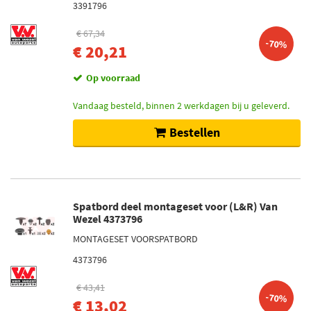
3391796
€ 67,34
-70%
€ 20,21
Op voorraad
Vandaag besteld, binnen 2 werkdagen bij u geleverd.
Bestellen
Spatbord deel montageset voor (L&R) Van
Wezel 4373796
MONTAGESET VOORSPATBORD
4373796
€ 43,41
-70%
€ 13,02