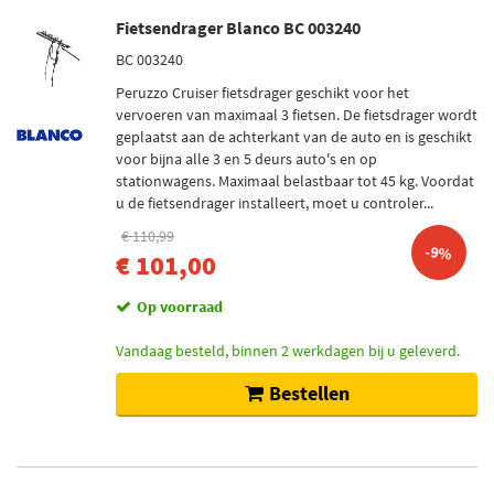
179
Resultaten
Fietsendrager Blanco BC 003240
BC 003240
×
Merken
Peruzzo Cruiser fietsdrager geschikt voor het
vervoeren van maximaal 3 fietsen. De fietsdrager wordt
Dt Spare Parts (11)
geplaatst aan de achterkant van de auto en is geschikt
Pacol (12)
voor bijna alle 3 en 5 deurs auto's en op
stationwagens. Maximaal belastbaar tot 45 kg. Voordat
S-TR (1)
u de fietsendrager installeert, moet u controler...
Van Wezel (109)
€ 110,99
-9%
€ 101,00
FAG (1)
Op voorraad
Toon meer
Vandaag besteld, binnen 2 werkdagen bij u geleverd.
Categorieën
Bestellen
Montageset (136)
Fietsendrager (43)
Uitlaat montageset (1)