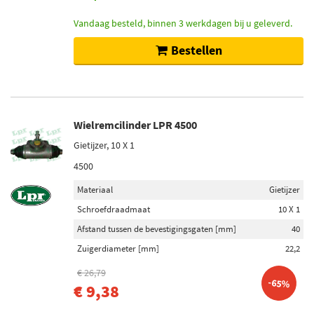
Vandaag besteld, binnen 3 werkdagen bij u geleverd.
Bestellen
Wielremcilinder LPR 4500
Gietijzer, 10 X 1
4500
Materiaal
Gietijzer
Schroefdraadmaat
10 X 1
Afstand tussen de bevestigingsgaten [mm]
40
Zuigerdiameter [mm]
22,2
€ 26,79
-65%
€ 9,38