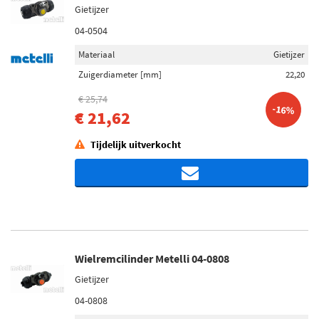
Gietijzer
04-0504
Materiaal
Gietijzer
Zuigerdiameter [mm]
22,20
€ 25,74
-16%
€ 21,62
Tijdelijk uitverkocht
Wielremcilinder Metelli 04-0808
Gietijzer
04-0808