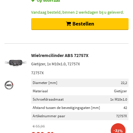
Op voorraad
Vandaag besteld, binnen 2 werkdagen bij u geleverd.
Bestellen
Wielremcilinder ABS 72757X
Gietijzer, 1x M10x1.0, 72757X
72757X
Diameter [mm]
22,2
Materiaal
Gietijzer
Schroefdraadmaat
1x M10x1.0
Afstand tussen de bevestigingsgaten [mm]
42
Artikelnummer paar
72757X
€ 55,96
-31%