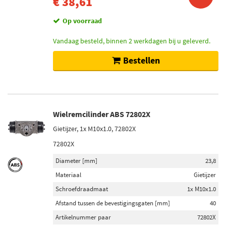
€ 38,61
Op voorraad
Vandaag besteld, binnen 2 werkdagen bij u geleverd.
Bestellen
Wielremcilinder ABS 72802X
Gietijzer, 1x M10x1.0, 72802X
72802X
Diameter [mm]
23,8
Materiaal
Gietijzer
Schroefdraadmaat
1x M10x1.0
Afstand tussen de bevestigingsgaten [mm]
40
Artikelnummer paar
72802X