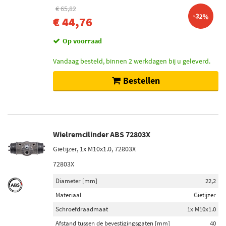
€ 65,82
-32%
€ 44,76
Op voorraad
Vandaag besteld, binnen 2 werkdagen bij u geleverd.
Bestellen
Wielremcilinder ABS 72803X
Gietijzer, 1x M10x1.0, 72803X
72803X
Diameter [mm]
22,2
Materiaal
Gietijzer
Schroefdraadmaat
1x M10x1.0
Afstand tussen de bevestigingsgaten [mm]
40