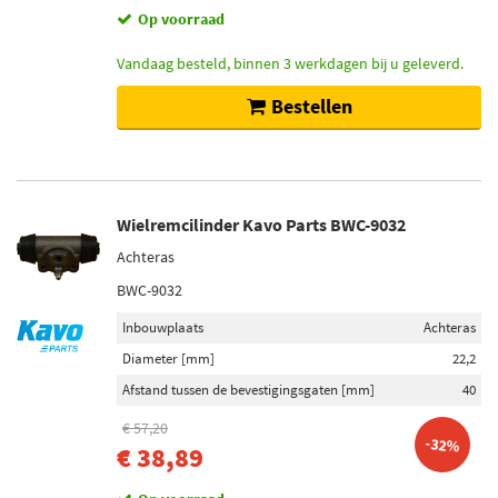
Op voorraad
Vandaag besteld, binnen 3 werkdagen bij u geleverd.
Bestellen
Wielremcilinder Kavo Parts BWC-9032
Achteras
BWC-9032
Inbouwplaats
Achteras
Diameter [mm]
22,2
Afstand tussen de bevestigingsgaten [mm]
40
€ 57,20
-32%
€ 38,89