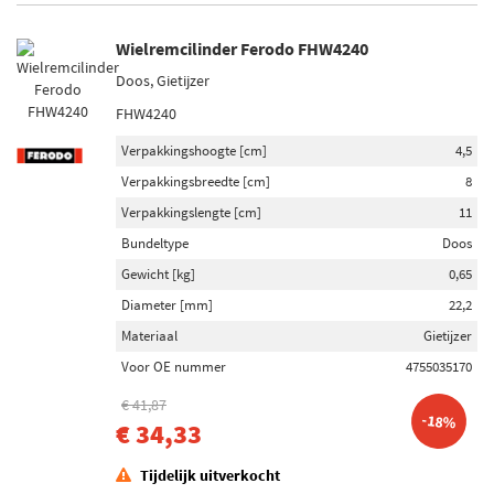
Wielremcilinder Ferodo FHW4240
Doos, Gietijzer
FHW4240
Verpakkingshoogte [cm]
4,5
Verpakkingsbreedte [cm]
8
Verpakkingslengte [cm]
11
Bundeltype
Doos
Gewicht [kg]
0,65
Diameter [mm]
22,2
Materiaal
Gietijzer
Voor OE nummer
4755035170
€ 41,87
-18%
€ 34,33
Tijdelijk uitverkocht