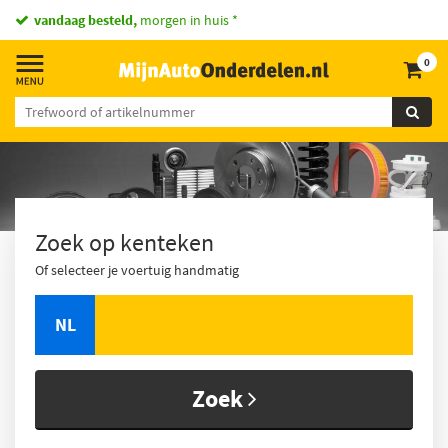
vandaag besteld,
morgen in huis *
0
Zoek op kenteken
Of selecteer je voertuig handmatig
NL
Zoek