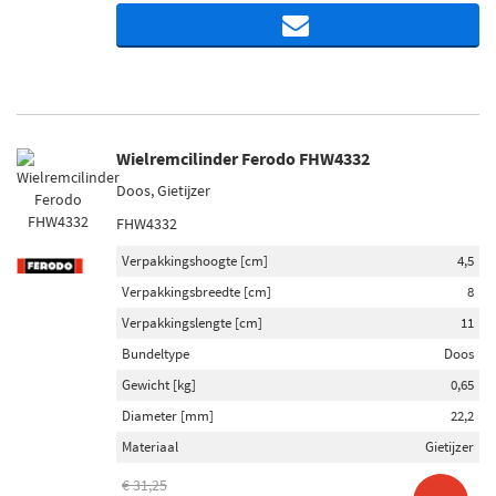
Wielremcilinder Ferodo FHW4332
Doos, Gietijzer
FHW4332
Verpakkingshoogte [cm]
4,5
Verpakkingsbreedte [cm]
8
Verpakkingslengte [cm]
11
Bundeltype
Doos
Gewicht [kg]
0,65
Diameter [mm]
22,2
Materiaal
Gietijzer
€ 31,25