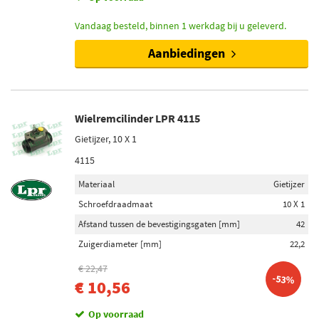
Vandaag besteld, binnen 1 werkdag bij u geleverd.
Aanbiedingen
Wielremcilinder LPR 4115
Gietijzer, 10 X 1
4115
Materiaal
Gietijzer
Schroefdraadmaat
10 X 1
Afstand tussen de bevestigingsgaten [mm]
42
Zuigerdiameter [mm]
22,2
€ 22,47
-53%
€ 10,56
Op voorraad