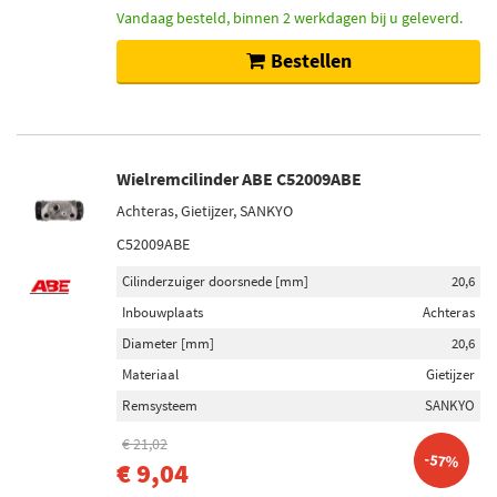
Categorieën
Vandaag besteld, binnen 2 werkdagen bij u geleverd.
Wielremcilinder (36)
Bestellen
Ontluchtingsschroef/-klep, remklauw (5)
Wielremcilinder reparatieset (5)
Inbouwplaats
Wielremcilinder ABE C52009ABE
Achteras (6)
Achteras, Gietijzer, SANKYO
Achteras links (2)
C52009ABE
Achteras rechts (2)
Cilinderzuiger doorsnede [mm]
20,6
Inbouwplaats
Achteras
Voorraad
Diameter [mm]
20,6
Niet op voorraad (24)
Materiaal
Gietijzer
Op voorraad (17)
Remsysteem
SANKYO
€ 21,02
-57%
€ 9,04