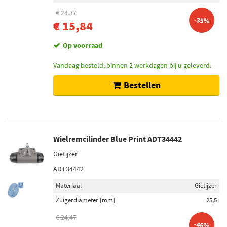
€ 24,37
-35%
€ 15,84
Op voorraad
Vandaag besteld, binnen 2 werkdagen bij u geleverd.
Bestellen
Wielremcilinder Blue Print ADT34442
Gietijzer
ADT34442
Materiaal
Gietijzer
Zuigerdiameter [mm]
25,5
€ 24,47
-46%