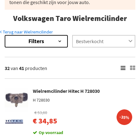
tonen die geschikt zijn voor jouw auto.
Volkswagen Taro Wielremcilinder
Terug naar Wielremcilinder
Filters
41
Resultaten
×
Merk
32
van
41
producten
ABS (3)
LPR (5)
Wielremcilinder Hitec H 728030
Hitec (1)
H 728030
Metelli (3)
€ 53,60
ATE (1)
-35%
€ 34,85
Toon meer
Op voorraad