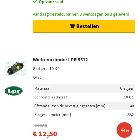
Op voorraad
Vandaag besteld, binnen 3 werkdagen bij u geleverd.
Bestellen
Wielremcilinder LPR 5512
Gietijzer, 10 X 1
5512
Materiaal
Gietijzer
Schroefdraadmaat
10 X 1
Afstand tussen de bevestigingsgaten [mm]
40
Zuigerdiameter [mm]
22,2
€ 78,13
-84%
€ 12,50