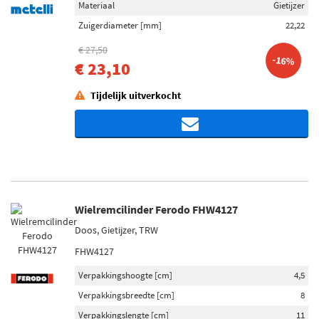
Materiaal
Gietijzer
Zuigerdiameter [mm]
22,22
€ 27,50
-16%
€ 23,10
Tijdelijk uitverkocht
Wielremcilinder Ferodo FHW4127
Doos, Gietijzer, TRW
FHW4127
Verpakkingshoogte [cm]
4,5
Verpakkingsbreedte [cm]
8
Verpakkingslengte [cm]
11