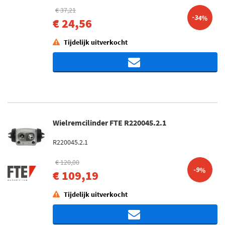
€ 37,21
-34%
€ 24,56
Tijdelijk uitverkocht
Wielremcilinder FTE R220045.2.1
R220045.2.1
€ 120,00
-9%
€ 109,19
Tijdelijk uitverkocht