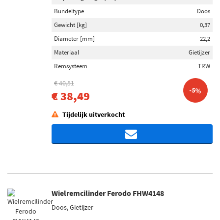
Bundeltype
Doos
Gewicht [kg]
0,37
Diameter [mm]
22,2
Materiaal
Gietijzer
Remsysteem
TRW
€ 40,51
-5%
€ 38,49
Tijdelijk uitverkocht
Wielremcilinder Ferodo FHW4148
Doos, Gietijzer