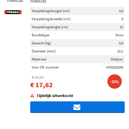
FHW4148
Verpakkingshoogte [cm]
4,5
Verpakkingsbreedte [cm]
8
Verpakkingslengte [cm]
11
Bundeltype
Doos
Gewicht [kg]
0,5
Diameter [mm]
22,2
Materiaal
Gietijzer
Voor OE nummer
4755029265
€ 22,59
-22%
€ 17,62
Tijdelijk uitverkocht