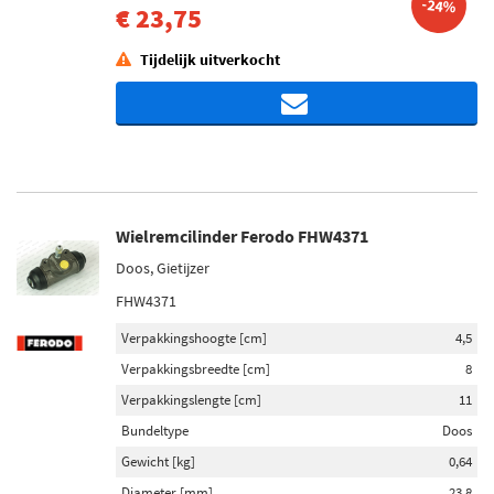
-24%
€ 23,75
Tijdelijk uitverkocht
Wielremcilinder Ferodo FHW4371
Doos, Gietijzer
FHW4371
Verpakkingshoogte [cm]
4,5
Verpakkingsbreedte [cm]
8
Verpakkingslengte [cm]
11
Bundeltype
Doos
Gewicht [kg]
0,64
Diameter [mm]
23,8