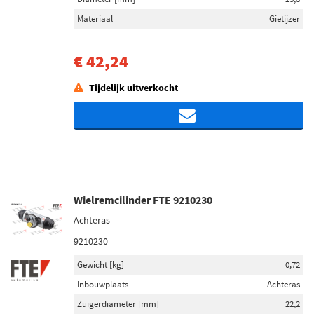
Materiaal
Gietijzer
€ 42,24
Tijdelijk uitverkocht
Wielremcilinder FTE 9210230
Achteras
9210230
Gewicht [kg]
0,72
Inbouwplaats
Achteras
Zuigerdiameter [mm]
22,2