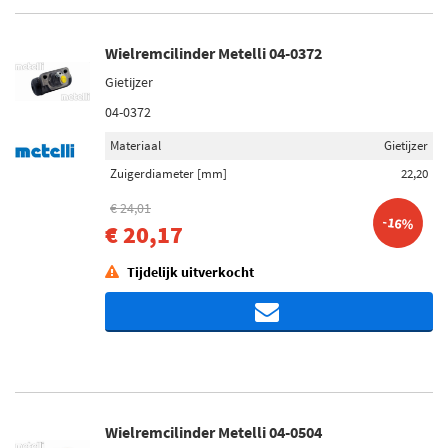
Wielremcilinder Metelli 04-0372
Gietijzer
04-0372
Materiaal
Gietijzer
Zuigerdiameter [mm]
22,20
€ 24,01
-16%
€ 20,17
Tijdelijk uitverkocht
Wielremcilinder Metelli 04-0504