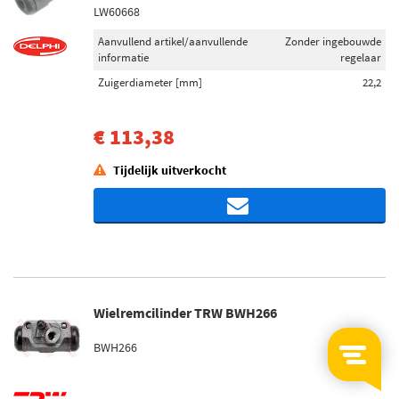
LW60668
Aanvullend artikel/aanvullende
Zonder ingebouwde
informatie
regelaar
Zuigerdiameter [mm]
22,2
€ 113,38
Tijdelijk uitverkocht
Wielremcilinder TRW BWH266
BWH266