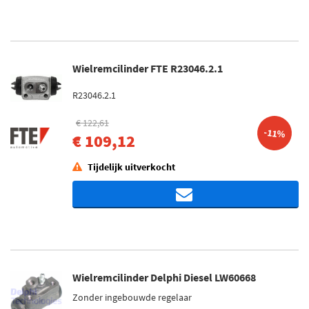
Wielremcilinder FTE R23046.2.1
R23046.2.1
€ 122,61
-11%
€ 109,12
Tijdelijk uitverkocht
Wielremcilinder Delphi Diesel LW60668
Zonder ingebouwde regelaar