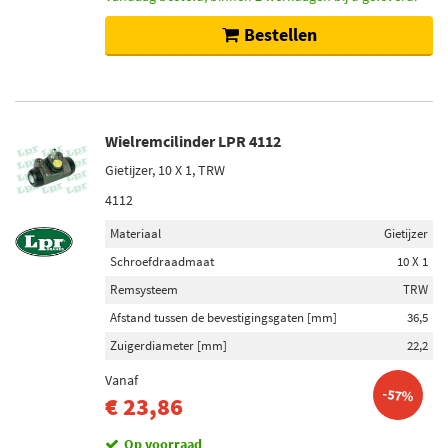
Bestellen
Wielremcilinder LPR 4112
Gietijzer, 10 X 1, TRW
4112
Materiaal
Gietijzer
Schroefdraadmaat
10 X 1
Remsysteem
TRW
Afstand tussen de bevestigingsgaten [mm]
36,5
Zuigerdiameter [mm]
22,2
Vanaf
-57%
€ 23,86
Op voorraad