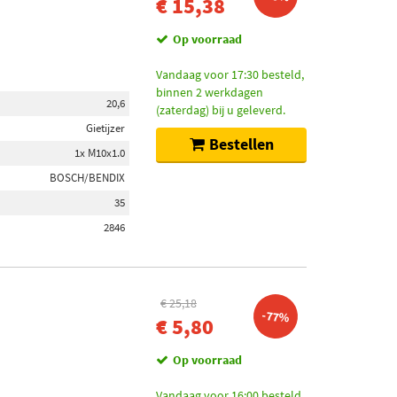
€ 15,38
Op voorraad
Vandaag voor 17:30 besteld,
binnen 2 werkdagen
20,6
(zaterdag) bij u geleverd.
Gietijzer
Bestellen
1x M10x1.0
BOSCH/BENDIX
35
2846
€ 25,18
-77%
€ 5,80
Op voorraad
Vandaag voor 16:00 besteld,