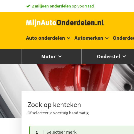
vandaag besteld,
morgen in huis *
Auto onderdelen
Automerken
Onderde
Motor
Onderstel
Zoek op kenteken
Of selecteer je voertuig handmatig
1
Selecteer merk