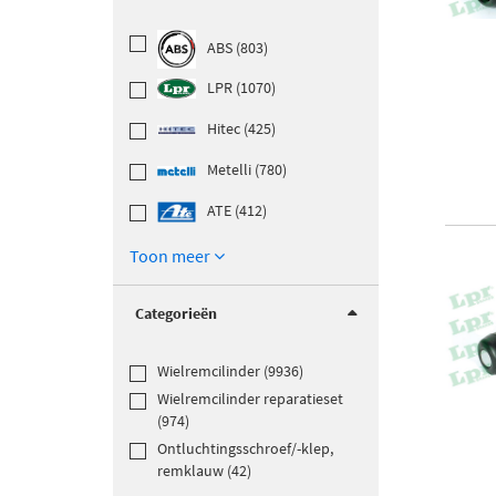
ABS (803)
LPR (1070)
Hitec (425)
Metelli (780)
ATE (412)
Toon meer
Categorieën
Wielremcilinder (9936)
Wielremcilinder reparatieset
(974)
Ontluchtingsschroef/-klep,
remklauw (42)