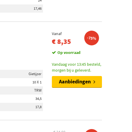
24
17,46
Vanaf
-75%
€ 8,35
Op voorraad
Vandaag voor 13:45 besteld,
morgen bij u geleverd.
Gietijzer
Aanbiedingen
10 X 1
TRW
34,5
17,8