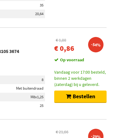
35
20,64
€ 1,88
-54%
€ 0,86
8105 3674
Op voorraad
Vandaag voor 17:00 besteld,
binnen 2 werkdagen
8
(zaterdag) bij u geleverd.
Met buitendraad
Bestellen
M8x1,25
25
€ 21,66
-29%