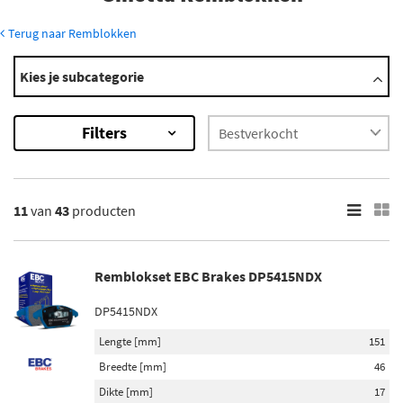
Terug naar Remblokken
Modellen
Kies je subcategorie
G15
G21
Filters
G27
G32
G33
Toon meer
11
van
43
producten
×
43
Resultaten
Remblokset EBC Brakes DP5415NDX
×
DP5415NDX
Merk
Lengte [mm]
151
ABE (2)
Breedte [mm]
46
BSG (1)
Dikte [mm]
17