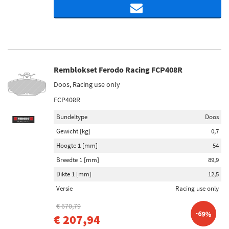
Remblokset Ferodo Racing FCP408R
Doos, Racing use only
FCP408R
Bundeltype
Doos
Gewicht [kg]
0,7
Hoogte 1 [mm]
54
Breedte 1 [mm]
89,9
Dikte 1 [mm]
12,5
Versie
Racing use only
€ 670,79
-69%
€ 207,94