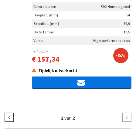
Controleteken
R90 Homologated
Hoogte 1 [mm]
54
Breedte 1 [mm]
89,9
Dikte 1 [mm]
13,5
Versie
High performance roa
€ 462,75
-66%
€ 157,34
Tijdelijk uitverkocht
2
van
2