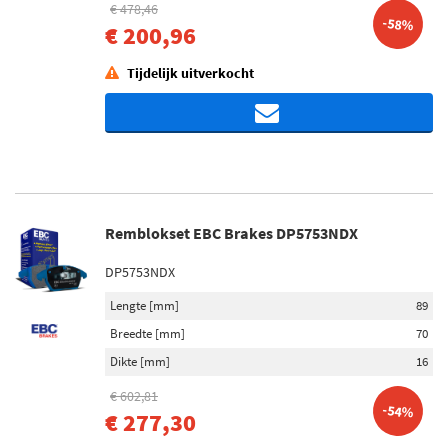
€ 478,46
-58%
€ 200,96
Tijdelijk uitverkocht
Remblokset EBC Brakes DP5753NDX
DP5753NDX
Lengte [mm]
89
Breedte [mm]
70
Dikte [mm]
16
€ 602,81
-54%
€ 277,30