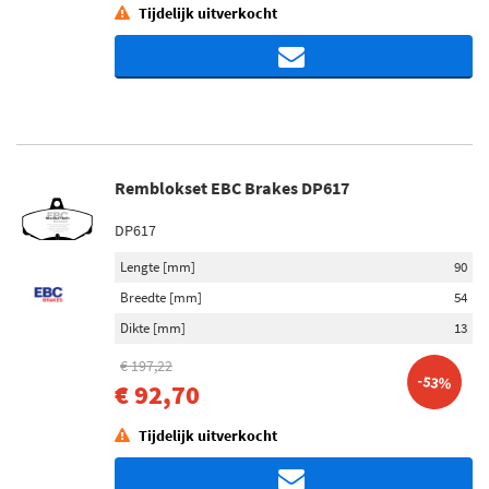
Tijdelijk uitverkocht
Remblokset EBC Brakes DP617
DP617
Lengte [mm]
90
Breedte [mm]
54
Dikte [mm]
13
€ 197,22
-53%
€ 92,70
Tijdelijk uitverkocht