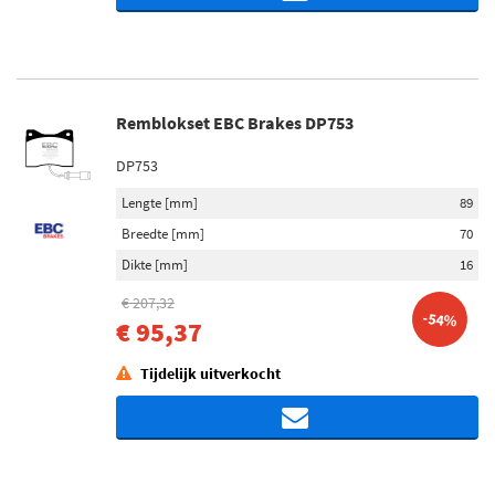
Remblokset EBC Brakes DP753
DP753
Lengte [mm]
89
Breedte [mm]
70
Dikte [mm]
16
€ 207,32
-54%
€ 95,37
Tijdelijk uitverkocht