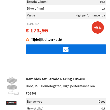
Breedte 1 [mm]
89,7
Dikte 1 [mm]
17
Versie
High performance roa
€ 497,02
-65%
€ 173,96
Tijdelijk uitverkocht
Remblokset Ferodo Racing FDS408
Doos, R90 Homologated, High performance roa
FDS408
Bundeltype
Doos
Gewicht [kg]
0,7