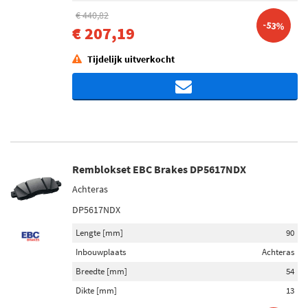
TRW (1)
€ 440,82
-53%
€ 207,19
Ferodo (4)
EBC Brakes (21)
Tijdelijk uitverkocht
Toon meer
Inbouwplaats
Vooras (6)
Achteras (4)
Remblokset EBC Brakes DP5617NDX
Achteras
Voorraad
DP5617NDX
Niet op voorraad (35)
Op voorraad (8)
Lengte [mm]
90
Inbouwplaats
Achteras
Breedte [mm]
54
Dikte [mm]
13