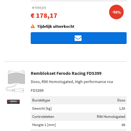
€ 556,81
-68%
€ 178,17
Tijdelijk uitverkocht
Remblokset Ferodo Racing FDS399
Doos, R90 Homologated, High performance roa
FDS399
Bundeltype
Doos
Gewicht [kg]
1,55
Controleteken
R90 Homologated
Hoogte 1 [mm]
68