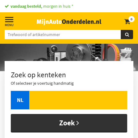
vandaag besteld,
morgen in huis *
0
Zoek op kenteken
Of selecteer je voertuig handmatig
NL
Zoek