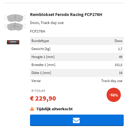
Remblokset Ferodo Racing FCP276H
Doos, Track day use
FCP276H
Bundeltype
Doos
Gewicht [kg]
1,7
Hoogte 1 [mm]
49
Breedte 1 [mm]
151,5
Dikte 1 [mm]
18
Versie
Track day use
€ 718,44
-68%
€ 229,90
Tijdelijk uitverkocht