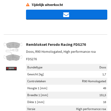
Tijdelijk uitverkocht
Remblokset Ferodo Racing FDS276
Doos, R90 Homologated, High performance roa
FDS276
Bundeltype
Doos
Gewicht [kg]
1,7
Controleteken
R90 Homologated
Hoogte 1 [mm]
49
Breedte 1 [mm]
151,5
Dikte 1 [mm]
18
Versie
High performance roa