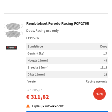
Remblokset Ferodo Racing FCP276R
Doos, Racing use only
FCP276R
Bundeltype
Doos
Gewicht [kg]
1,7
Hoogte 1 [mm]
49
Breedte 1 [mm]
151,5
Dikte 1 [mm]
18
Versie
Racing use only
€ 1.005,87
-69%
€ 311,82
Tijdelijk uitverkocht