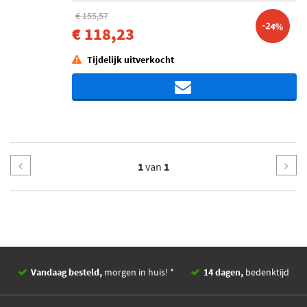
€ 155,57
-24%
€ 118,23
Tijdelijk uitverkocht
1
van
1
Vandaag besteld,
morgen in huis! *
14 dagen,
bedenktijd
Deskundig,
advies