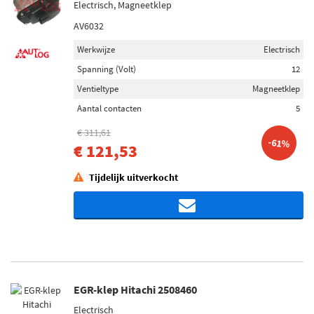
Electrisch, Magneetklep
AV6032
Werkwijze
Electrisch
Spanning (Volt)
12
Ventieltype
Magneetklep
Aantal contacten
5
€ 311,61
-61%
€ 121,53
Tijdelijk uitverkocht
EGR-klep Hitachi 2508460
Electrisch