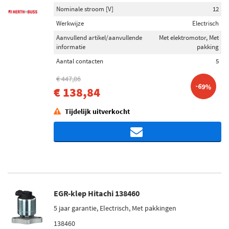
Nominale stroom [V]
12
Werkwijze
Electrisch
Aanvullend artikel/aanvullende
Met elektromotor, Met
informatie
pakking
Aantal contacten
5
€ 447,86
-69%
€ 138,84
Tijdelijk uitverkocht
EGR-klep Hitachi 138460
5 jaar garantie, Electrisch, Met pakkingen
138460