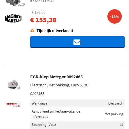
571822112042
€ 178,60
-13%
€ 155,38
Tijdelijk uitverkocht
EGR-klep Metzger 0892465
Electrisch, Met pakking, Euro 5, OE
0892465
Werkwijze
Electrisch
Aanvullend artikel/aanvullende
Met pakking
informatie
Spanning (Volt)
12