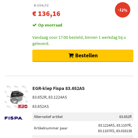
€ 154,72
-12%
€ 136,16
Op voorraad
Vandaag voor 17:00 besteld, binnen 1 werkdag bij u
geleverd.
Bestellen
EGR-klep Fispa 83.652AS
83.652R, 83.1224AS
83.652AS
Alternatief artikel
83.652R
83.1224AS, 83.1107R,
Artikelnummer paar
83.1107AS, 83.016138