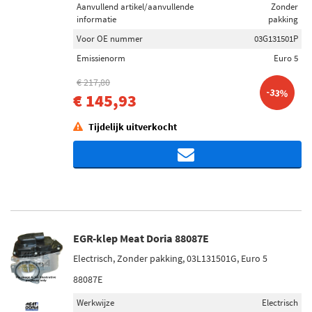
Aanvullend artikel/aanvullende
Zonder
informatie
pakking
Voor OE nummer
03G131501P
Emissienorm
Euro 5
€ 217,80
-33%
€ 145,93
Tijdelijk uitverkocht
EGR-klep Meat Doria 88087E
Electrisch, Zonder pakking, 03L131501G, Euro 5
88087E
Werkwijze
Electrisch