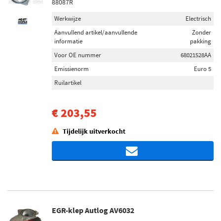
88087R
Werkwijze
Electrisch
Aanvullend artikel/aanvullende
Zonder
informatie
pakking
Voor OE nummer
68021528AA
Emissienorm
Euro 5
Ruilartikel
€ 203,55
Tijdelijk uitverkocht
EGR-klep Autlog AV6032