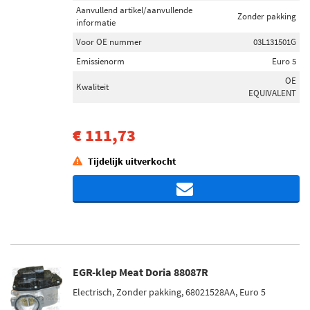
Aanvullend artikel/aanvullende
Zonder pakking
informatie
Voor OE nummer
03L131501G
Emissienorm
Euro 5
OE
Kwaliteit
EQUIVALENT
€ 111,73
Tijdelijk uitverkocht
EGR-klep Meat Doria 88087R
Electrisch, Zonder pakking, 68021528AA, Euro 5