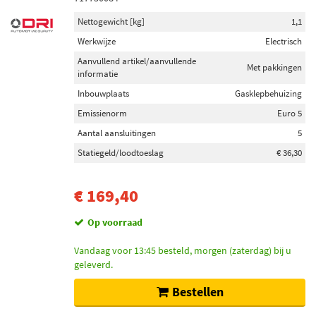
Nettogewicht [kg]
1,1
Werkwijze
Electrisch
Aanvullend artikel/aanvullende
Met pakkingen
informatie
Inbouwplaats
Gasklepbehuizing
Emissienorm
Euro 5
Aantal aansluitingen
5
Statiegeld/loodtoeslag
€ 36,30
€ 169,40
Op voorraad
Vandaag voor 13:45 besteld, morgen (zaterdag) bij u
geleverd.
Bestellen