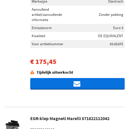
Werkwijze
Electrisch
Aanvullend
artikel/aanvullende
Zonder pakking
informatie
Emissienorm
Euro 5
Kwaliteit
OE EQUIVALENT
Voor artikelnummer
83.652AS
€ 175,45
Tijdelijk uitverkocht
EGR-klep Magneti Marelli 571822112042