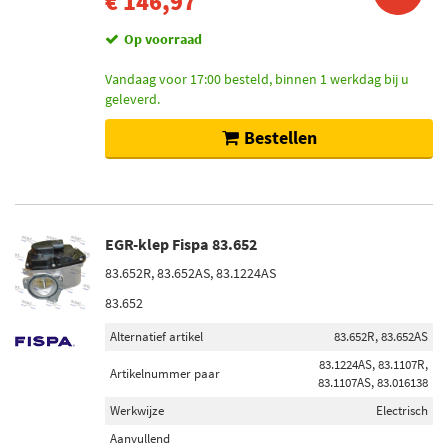
€ 146,97
Op voorraad (6)
Op voorraad
Vandaag voor 17:00 besteld, binnen 1 werkdag bij u
geleverd.
Bestellen
EGR-klep Fispa 83.652
83.652R, 83.652AS, 83.1224AS
83.652
Alternatief artikel
83.652R, 83.652AS
83.1224AS, 83.1107R,
Artikelnummer paar
83.1107AS, 83.016138
Werkwijze
Electrisch
Aanvullend