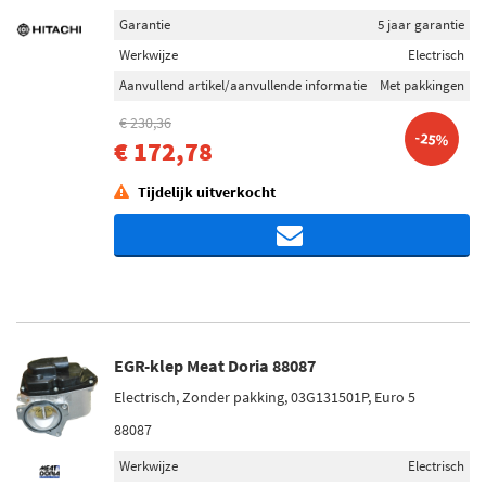
Garantie
5 jaar garantie
Werkwijze
Electrisch
Aanvullend artikel/aanvullende informatie
Met pakkingen
€ 230,36
-25%
€ 172,78
Tijdelijk uitverkocht
EGR-klep Meat Doria 88087
Electrisch, Zonder pakking, 03G131501P, Euro 5
88087
Werkwijze
Electrisch