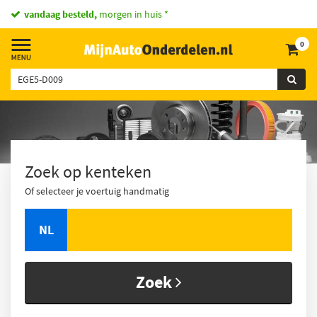
vandaag besteld,
morgen in huis *
0
Zoek op kenteken
Of selecteer je voertuig handmatig
NL
Zoek