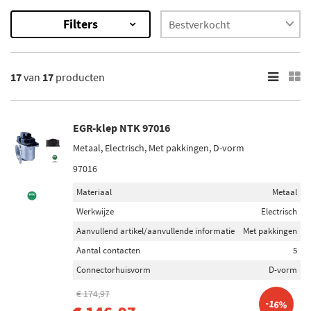
Filters
17
Resultaten
17
van
17
producten
×
Onderdeelmerk
Febi Bilstein (1)
EGR-klep NTK 97016
DRI (1)
Metaal, Electrisch, Met pakkingen, D-vorm
97016
Fispa (2)
Materiaal
Metaal
Hitachi (2)
Werkwijze
Electrisch
Autlog (1)
Aanvullend artikel/aanvullende informatie
Met pakkingen
Toon meer
Aantal contacten
5
Connectorhuisvorm
D-vorm
Voorraad
€ 174,97
Niet op voorraad (11)
-16%