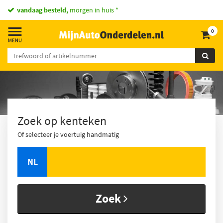
vandaag besteld,
morgen in huis *
0
Zoek op kenteken
Of selecteer je voertuig handmatig
NL
Zoek