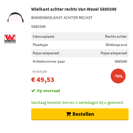
Wielkast achter rechts Van Wezel 5880346
BINNENWIELKAST ACHTER RECHST
5880346
Inbouwplaats
Rechts achter
Plaattype
Wiellooprand
Reparatiepaneel
Reparatiepaneel
Artikelnummer paar
5880345
€ 165,09
-70%
€ 49,53
Op voorraad
Vandaag besteld, binnen 2 werkdagen bij u geleverd.
Bestellen