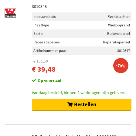
3010348
Inbouwplaats
Rechts achter
Plaattype
Wiellooprand
Sectie
Buitenste deel
Reparatiepaneel
Reparatiepaneel
Artikelnummer paar
3010347
€ 131,60
-70%
€ 39,48
Op voorraad
Vandaag besteld, binnen 2 werkdagen bij u geleverd.
Bestellen