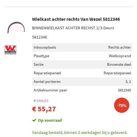
Wielkast achter rechts Van Wezel 5812346
BINNENWIELKAST ACHTER RECHST 2/3-Deurs
5812346
Inbouwplaats
Rechts achter
Plaattype
Wiellooprand
Sectie
Binnenste deel
Reparatiepaneel
Reparatiepaneel
Aantal portieren
3, 2
Artikelnummer paar
5812345
€ 184,23
-70%
€ 55,27
Op voorraad
Vandaag besteld, binnen 2 werkdagen bij u geleverd.