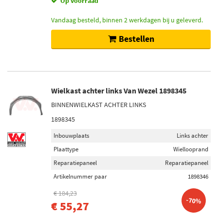
Op voorraad
Vandaag besteld, binnen 2 werkdagen bij u geleverd.
Bestellen
Wielkast achter links Van Wezel 1898345
BINNENWIELKAST ACHTER LINKS
1898345
Inbouwplaats
Links achter
Plaattype
Wiellooprand
Reparatiepaneel
Reparatiepaneel
Artikelnummer paar
1898346
€ 184,23
-70%
€ 55,27