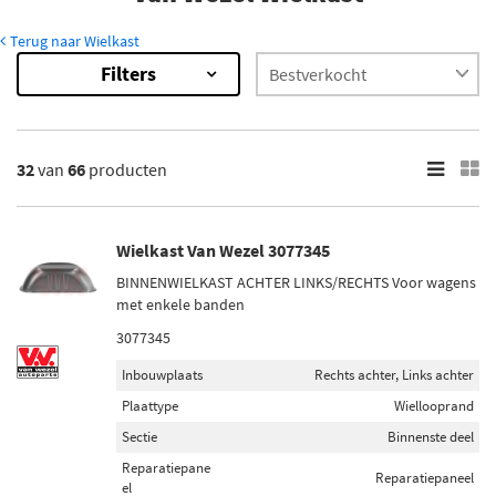
Terug naar Wielkast
Filters
66
Resultaten
×
Inbouwplaats
32
van
66
producten
Rechts achter (31)
Links achter (30)
Binnen (11)
Wielkast Van Wezel 3077345
Achter de as (3)
BINNENWIELKAST ACHTER LINKS/RECHTS Voor wagens
Links voor (3)
met enkele banden
Toon meer
3077345
Inbouwplaats
Rechts achter, Links achter
Voorraad
Plaattype
Wiellooprand
Op voorraad (46)
Sectie
Binnenste deel
Niet op voorraad (20)
Reparatiepane
Reparatiepaneel
el