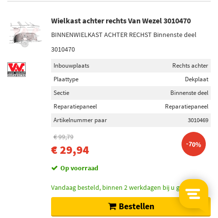
Wielkast achter rechts Van Wezel 3010470
BINNENWIELKAST ACHTER RECHST Binnenste deel
3010470
Inbouwplaats
Rechts achter
Plaattype
Dekplaat
Sectie
Binnenste deel
Reparatiepaneel
Reparatiepaneel
Artikelnummer paar
3010469
€ 99,79
-70%
€ 29,94
Op voorraad
Vandaag besteld, binnen 2 werkdagen bij u geleverd.
Bestellen