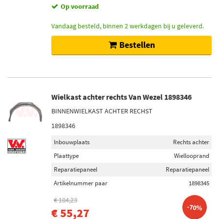
Op voorraad
Vandaag besteld, binnen 2 werkdagen bij u geleverd.
Bestellen
Wielkast achter rechts Van Wezel 1898346
BINNENWIELKAST ACHTER RECHST
1898346
Inbouwplaats
Rechts achter
Plaattype
Wiellooprand
Reparatiepaneel
Reparatiepaneel
Artikelnummer paar
1898345
€ 184,23
-70%
€ 55,27