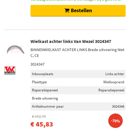
Bestellen
Wielkast achter links Van Wezel 3024347
BINNENWIELKAST ACHTER LINKS Brede uitvoering Niet
C, CE
3024347
Inbouwplaats
Links achter
Plaattype
Wiellooprand
Reparatiepaneel
Reparatiepaneel
Brede uitvoering
Artikelnummer paar
3024348
€ 152,79
-70%
€ 45,83