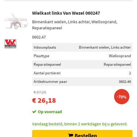
Wielkast links Van Wezel 060247
Binnenkant wielen, Links achter, Wiellooprand,
Reparatiepaneel
0602.47
Inbouwplaats
Binnenkant wielen, Links achter
Plaattype
Wiellooprand
Reparatiepaneel
Reparatiepaneel
Aantal portieren
2
Artikelnummer paar
0602.48
€ 87,28
-70%
€ 26,18
Op voorraad
Vandaag besteld, binnen 2 werkdagen bij u geleverd.
Bestellen