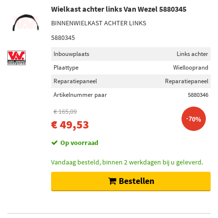
Wielkast achter links Van Wezel 5880345
BINNENWIELKAST ACHTER LINKS
5880345
Inbouwplaats
Links achter
Plaattype
Wiellooprand
Reparatiepaneel
Reparatiepaneel
Artikelnummer paar
5880346
€ 165,09
-70%
€ 49,53
Op voorraad
Vandaag besteld, binnen 2 werkdagen bij u geleverd.
Bestellen