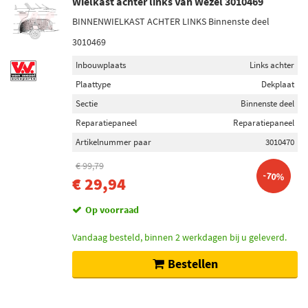
Wielkast achter links Van Wezel 3010469
BINNENWIELKAST ACHTER LINKS Binnenste deel
3010469
Inbouwplaats
Links achter
Plaattype
Dekplaat
Sectie
Binnenste deel
Reparatiepaneel
Reparatiepaneel
Artikelnummer paar
3010470
€ 99,79
-70%
€ 29,94
Op voorraad
Vandaag besteld, binnen 2 werkdagen bij u geleverd.
Bestellen