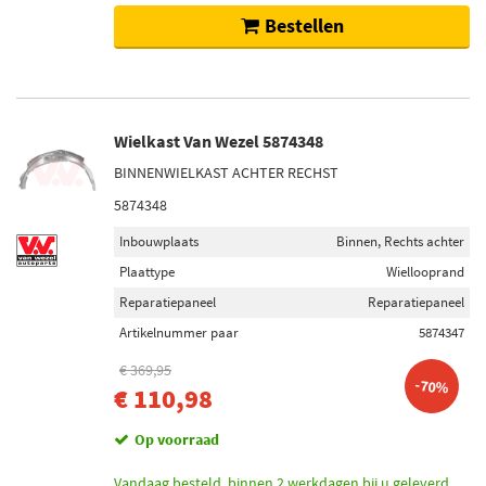
Bestellen
Wielkast Van Wezel 5874348
BINNENWIELKAST ACHTER RECHST
5874348
Inbouwplaats
Binnen, Rechts achter
Plaattype
Wiellooprand
Reparatiepaneel
Reparatiepaneel
Artikelnummer paar
5874347
€ 369,95
-70%
€ 110,98
Op voorraad
Vandaag besteld, binnen 2 werkdagen bij u geleverd.