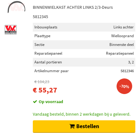
BINNENWIELKAST ACHTER LINKS 2/3-Deurs
5812345
Inbouwplaats
Links achter
Plaattype
Wiellooprand
Sectie
Binnenste deel
Reparatiepaneel
Reparatiepaneel
Aantal portieren
3, 2
Artikelnummer paar
5812346
€ 184,23
-70%
€ 55,27
Op voorraad
Vandaag besteld, binnen 2 werkdagen bij u geleverd.
Bestellen