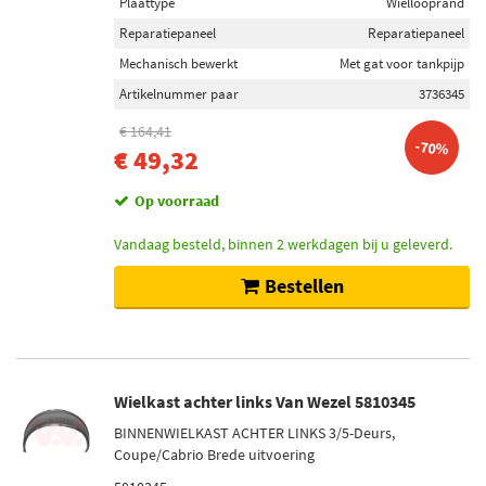
Plaattype
Wiellooprand
Reparatiepaneel
Reparatiepaneel
Mechanisch bewerkt
Met gat voor tankpijp
Artikelnummer paar
3736345
€ 164,41
-70%
€ 49,32
Op voorraad
Vandaag besteld, binnen 2 werkdagen bij u geleverd.
Bestellen
Wielkast achter links Van Wezel 5810345
BINNENWIELKAST ACHTER LINKS 3/5-Deurs,
Coupe/Cabrio Brede uitvoering