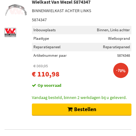
Wielkast Van Wezel 5874347
BINNENWIELKAST ACHTER LINKS
5874347
Inbouwplaats
Binnen, Links achter
Plaattype
Wiellooprand
Reparatiepaneel
Reparatiepaneel
Artikelnummer paar
5874348
€ 369,95
-70%
€ 110,98
Op voorraad
Vandaag besteld, binnen 2 werkdagen bij u geleverd.
Bestellen