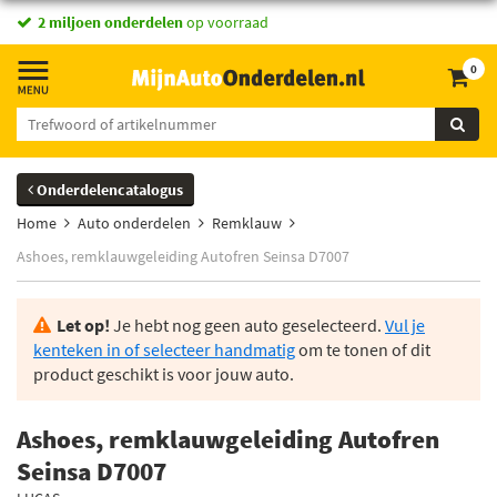
vandaag besteld,
2 miljoen onderdelen
morgen in huis *
op voorraad
0
Onderdelencatalogus
Home
Auto onderdelen
Remklauw
Ashoes, remklauwgeleiding Autofren Seinsa D7007
Let op!
Je hebt nog geen auto geselecteerd.
Vul je
kenteken in of selecteer handmatig
om te tonen of dit
product geschikt is voor jouw auto.
Ashoes, remklauwgeleiding Autofren
Seinsa D7007