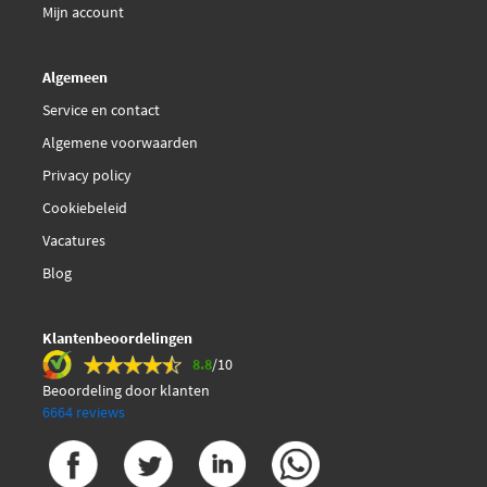
Mijn account
NK 7999129
Algemeen
National FK3086PK
Service en contact
Algemene voorwaarden
Pagid K0046N
Privacy policy
€ 6,34
Cookiebeleid
Quick Brake 109-1129
Vacatures
€ 5,99
TRW PFK208
Blog
€ 8,45
TRW PFK290
Klantenbeoordelingen
8.8
/10
TRW PFK373
Beoordeling door klanten
6664 reviews
€ 11,83
Textar 82050000