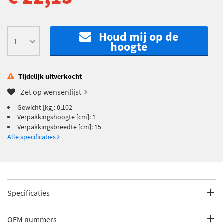
Houd mij op de
hoogte
Tijdelijk uitverkocht
Zet op wensenlijst
Gewicht [kg]: 0,102
Verpakkingshoogte [cm]: 1
Verpakkingsbreedte [cm]: 15
Alle specificaties
Specificaties
Fabrikantcode
MBA1129
OEM nummers