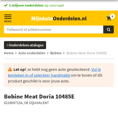
2 miljoen onderdelen
op voorraad
0
Onderdelencatalogus
Home
Auto onderdelen
Bobine
Bobine Meat Doria 10485E
Let op!
Je hebt nog geen auto geselecteerd.
Vul je
kenteken in of selecteer handmatig
om te tonen of dit
product geschikt is voor jouw auto.
Bobine Meat Doria 10485E
022905715A, OE EQUIVALENT