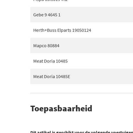
Gebe 9 4645 1
Herth+Buss Elparts 19050124
Mapco 80884
Meat Doria 10485
Meat Doria 10485E
Toepasbaarheid
Dit artikel is geschikt voor de volgende voertuige