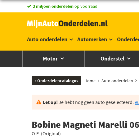
vandaag besteld,
morgen in huis *
Auto onderdelen
Automerken
Onderde
Motor
Onderstel
Onderdelencatalogus
Home
Auto onderdelen
Let op!
Je hebt nog geen auto geselecteerd.
Vu
Bobine Magneti Marelli 
O.E. (Original)