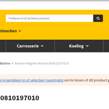
elmerken
Carrosserie
Koeling
Bobine
Bobine Magneti Marelli 060810197010
l je kenteken in of selecteer handmatig
om te tonen of dit product g
060810197010