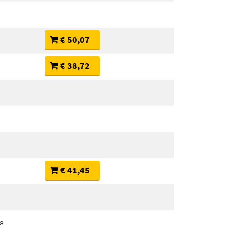
€ 50,07
€ 38,72
€ 41,45
8