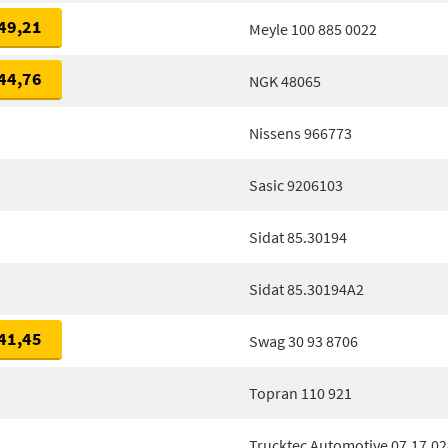
49,21
Meyle 100 885 0022
44,76
NGK 48065
Nissens 966773
Sasic 9206103
Sidat 85.30194
Sidat 85.30194A2
41,45
Swag 30 93 8706
Topran 110 921
Trucktec Automotive 07.17.02