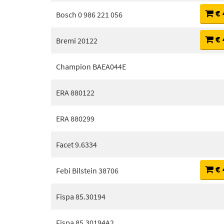
€ 
Bosch 0 986 221 056
€ 
Bremi 20122
Champion BAEA044E
ERA 880122
ERA 880299
Facet 9.6334
€ 
Febi Bilstein 38706
Fispa 85.30194
Fispa 85.30194A2