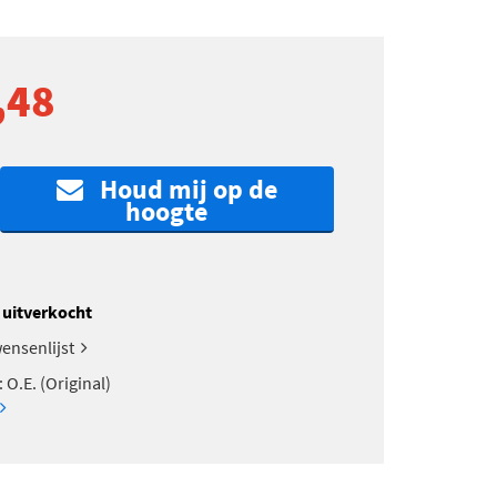
,48
Houd mij op de
hoogte
k uitverkocht
ensenlijst
: O.E. (Original)