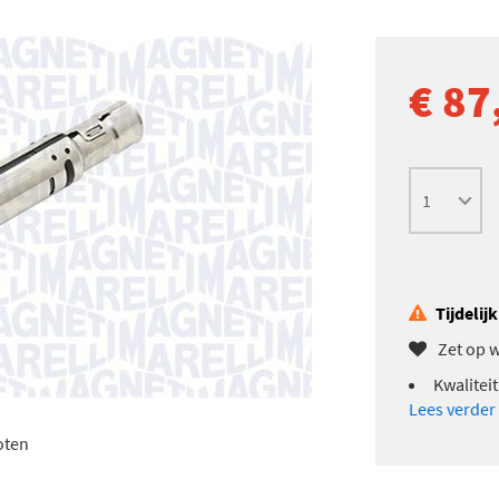
€ 87
Tijdelij
Zet op w
Kwaliteit
Lees verder
oten