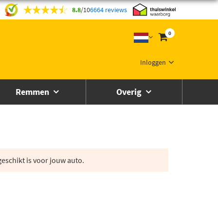
8.8
/
10
6664 reviews
0
Inloggen
Remmen
Overig
eschikt is voor jouw auto.