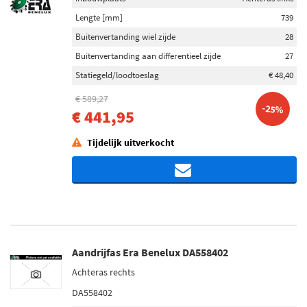
Lengte [mm]
739
Buitenvertanding wiel zijde
28
Buitenvertanding aan differentieel zijde
27
Statiegeld/loodtoeslag
€ 48,40
€ 589,27
-25%
€ 441,95
Tijdelijk uitverkocht
Aandrijfas Era Benelux DA558402
Achteras rechts
DA558402