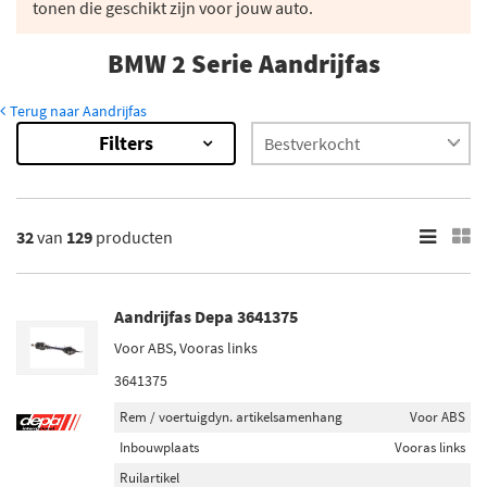
tonen die geschikt zijn voor jouw auto.
BMW 2 Serie Aandrijfas
Terug naar Aandrijfas
Filters
129
Resultaten
×
Merk
32
van
129
producten
Maxgear (5)
Point Gear (14)
Aandrijfas Depa 3641375
Febi Bilstein (5)
Voor ABS, Vooras links
Meyle (4)
3641375
SKF (9)
Rem / voertuigdyn. artikelsamenhang
Voor ABS
Toon meer
Inbouwplaats
Vooras links
Ruilartikel