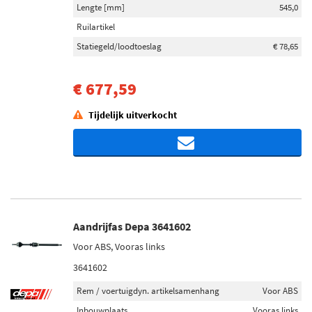
Lengte [mm]
545,0
Ruilartikel
Statiegeld/loodtoeslag
€ 78,65
€ 677,59
Tijdelijk uitverkocht
Aandrijfas Depa 3641602
Voor ABS, Vooras links
3641602
Rem / voertuigdyn. artikelsamenhang
Voor ABS
Inbouwplaats
Vooras links