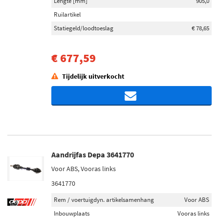
Lengte [mm]
905,0
Ruilartikel
Statiegeld/loodtoeslag
€ 78,65
€ 677,59
Tijdelijk uitverkocht
Aandrijfas Depa 3641770
Voor ABS, Vooras links
3641770
Rem / voertuigdyn. artikelsamenhang
Voor ABS
Inbouwplaats
Vooras links