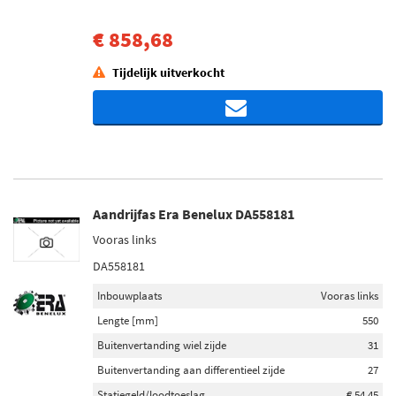
€ 858,68
Tijdelijk uitverkocht
Aandrijfas Era Benelux DA558181
Vooras links
DA558181
Inbouwplaats
Vooras links
Lengte [mm]
550
Buitenvertanding wiel zijde
31
Buitenvertanding aan differentieel zijde
27
Statiegeld/loodtoeslag
€ 54,45