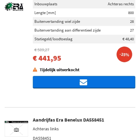
Inbouwplaats
Achteras rechts
Lengte [mm]
800
Buitenvertanding wiel zijde
28
Buitenvertanding aan differentieel zijde
27
Statiegeld/loodtoeslag
€ 48,40
€ 589,27
-25%
€ 441,95
Tijdelijk uitverkocht
Aandrijfas Era Benelux DA558451
Achteras links
DA558451