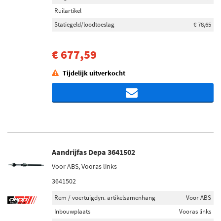
Ruilartikel
Statiegeld/loodtoeslag
€ 78,65
€ 677,59
Tijdelijk uitverkocht
Aandrijfas Depa 3641502
Voor ABS, Vooras links
3641502
Rem / voertuigdyn. artikelsamenhang
Voor ABS
Inbouwplaats
Vooras links