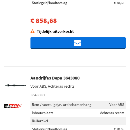
Statiegeld/loodtoeslag
€ 78,65
€ 858,68
Tijdelijk uitverkocht
Aandrijfas Depa 3643080
Voor ABS, Achteras rechts
3643080
Rem / voertuigdyn. artikelsamenhang
Voor ABS
Inbouwplaats
Achteras rechts
Ruilartikel
Statiegeld/loodtoeslag
€ 78,65