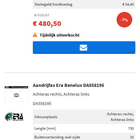
Statiegeld/loodtoeslag
€ 54,45
€ 516,67
-7%
€ 480,50
Tijdelijk uitverkocht
Aandrijfas Era Benelux DA558195
Achteras rechts, Achteras links
DA558195
Achteras rechts,
Inbouwplaats
Achteras links
Lengte [mm]
730
Buitenvertanding wiel zijde
31