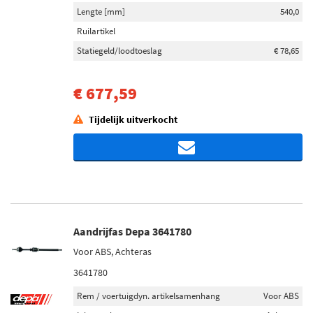
Lengte [mm]
540,0
Ruilartikel
Statiegeld/loodtoeslag
€ 78,65
€ 677,59
Tijdelijk uitverkocht
Aandrijfas Depa 3641780
Voor ABS, Achteras
3641780
Rem / voertuigdyn. artikelsamenhang
Voor ABS