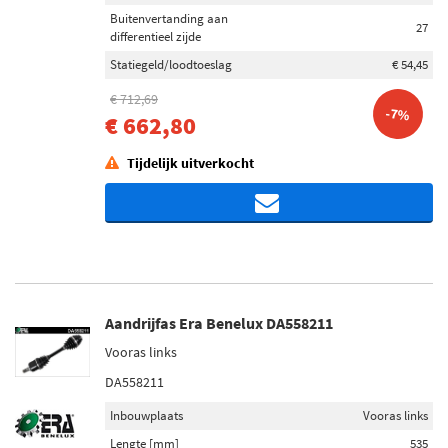
Buitenvertanding aan
27
differentieel zijde
Statiegeld/loodtoeslag
€ 54,45
€ 712,69
-7%
€ 662,80
Tijdelijk uitverkocht
Aandrijfas Era Benelux DA558211
Vooras links
DA558211
Inbouwplaats
Vooras links
Lengte [mm]
535