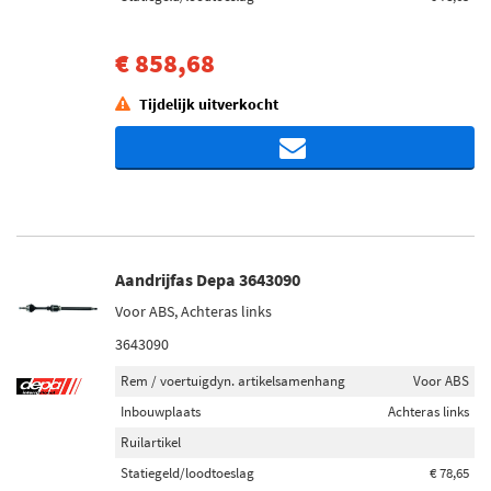
€ 858,68
Tijdelijk uitverkocht
Aandrijfas Depa 3643090
Voor ABS, Achteras links
3643090
Rem / voertuigdyn. artikelsamenhang
Voor ABS
Inbouwplaats
Achteras links
Ruilartikel
Statiegeld/loodtoeslag
€ 78,65