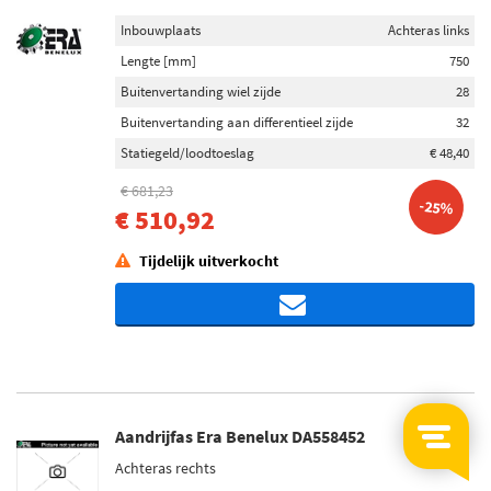
Inbouwplaats
Achteras links
Lengte [mm]
750
Buitenvertanding wiel zijde
28
Buitenvertanding aan differentieel zijde
32
Statiegeld/loodtoeslag
€ 48,40
€ 681,23
-25%
€ 510,92
Tijdelijk uitverkocht
Aandrijfas Era Benelux DA558452
Achteras rechts