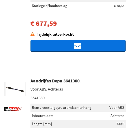
Categorieën
Statiegeld/loodtoeslag
€ 78,65
Aandrijfas (127)
Schakelstangbus (2)
€ 677,59
Tijdelijk uitverkocht
Inbouwplaats
Achteras links (25)
Achteras rechts (25)
Vooras rechts (21)
Vooras links (19)
Achteras (2)
Aandrijfas Depa 3641380
Toon meer
Voor ABS, Achteras
3641380
Voorraad
Rem / voertuigdyn. artikelsamenhang
Voor ABS
Niet op voorraad (88)
Op voorraad (41)
Inbouwplaats
Achteras
Lengte [mm]
730,0