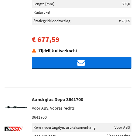
Lengte [mm]
500,0
Ruilartikel
Statiegeld/loodtoeslag
€ 78,65
€ 677,59
Tijdelijk uitverkocht
Aandrijfas Depa 3641700
Voor ABS, Vooras rechts
3641700
Rem / voertuigdyn. artikelsamenhang
Voor ABS
Inbouwplaats
Vooras rechts