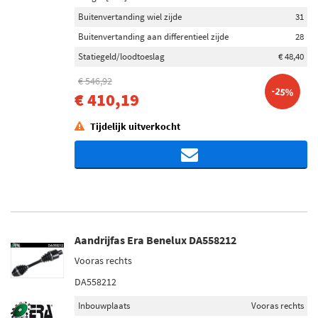
Buitenvertanding wiel zijde
31
Buitenvertanding aan differentieel zijde
28
Statiegeld/loodtoeslag
€ 48,40
€ 546,92
-25%
€ 410,19
Tijdelijk uitverkocht
Aandrijfas Era Benelux DA558212
Vooras rechts
DA558212
Inbouwplaats
Vooras rechts