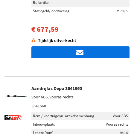
Ruilartikel
Statiegeld/loodtoeslag
€ 78,65
€ 677,59
Tijdelijk uitverkocht
Aandrijfas Depa 3641560
Voor ABS, Vooras rechts
3641560
Rem / voertuigdyn. artikelsamenhang
Voor ABS
Inbouwplaats
Vooras rechts
Lengte [mm]
940,0