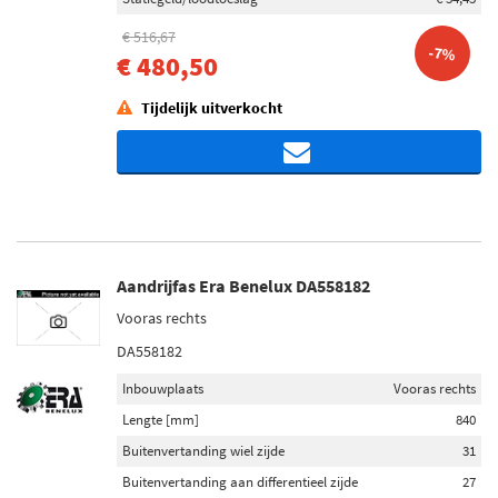
€ 516,67
-7%
€ 480,50
Tijdelijk uitverkocht
Aandrijfas Era Benelux DA558182
Vooras rechts
DA558182
Inbouwplaats
Vooras rechts
Lengte [mm]
840
Buitenvertanding wiel zijde
31
Buitenvertanding aan differentieel zijde
27