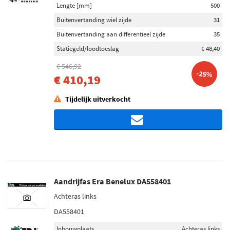
Lengte [mm]
500
Buitenvertanding wiel zijde
31
Buitenvertanding aan differentieel zijde
35
Statiegeld/loodtoeslag
€ 48,40
€ 546,92
-25%
€ 410,19
Tijdelijk uitverkocht
Aandrijfas Era Benelux DA558401
Achteras links
DA558401
Inbouwplaats
Achteras links