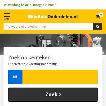
vandaag besteld,
morgen in huis *
0
Zoek op kenteken
Of selecteer je voertuig handmatig
NL
Zoek