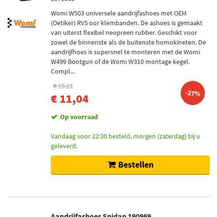
Womi W503 universele aandrijfashoes met OEM
(Oetiker) RVS oor klembanden. De ashoes is gemaakt
van uiterst flexibel neopreen rubber. Geschikt voor
zowel de binnenste als de buitenste homokineten. De
aandrijfhoes is supersnel te monteren met de Womi
W499 Bootgun of de Womi W310 montage kegel.
Compl...
€ 15,11
-27%
€ 11,04
Op voorraad
Vandaag voor 22:30 besteld, morgen (zaterdag) bij u
geleverd.
Bestellen
Aandrijfashoes Spidan 190969