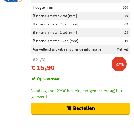
Toon meer
Hoogte [mm]
100
Binnendiameter 2 tot [mm]
79
Voorraad
Binnendiameter 2 van [mm]
69
Op voorraad (110)
Binnendiameter 1 tot [mm]
23
Niet op voorraad (93)
Binnendiameter 1 van [mm]
19
Aanvullend artikel/aanvullende informatie
Met vet
€ 21,78
-27%
€ 15,90
Op voorraad
Vandaag voor 22:30 besteld, morgen (zaterdag) bij u
geleverd.
Bestellen