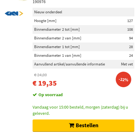
190976
Nieuw onderdeel
Hoogte [mm]
127
Binnendiameter 2 tot [mm]
108
Binnendiameter 2 van [mm]
94
Binnendiameter 1 tot [mm]
28
Binnendiameter 1 van [mm]
24
Aanvullend artikel/aanvullende informatie
Met vet
€ 24,80
-22%
€ 19,35
Op voorraad
Vandaag voor 15:00 besteld, morgen (zaterdag) bij u
geleverd.
Bestellen