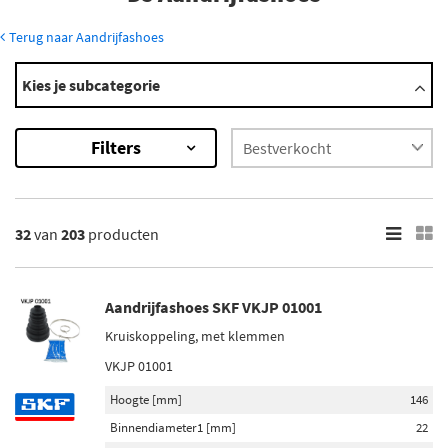
Terug naar Aandrijfashoes
Modellen
Kies je subcategorie
DS3
DS4
Filters
DS5
Ds 3 Crossback
Ds 4
Toon meer
32
van
203
producten
×
203
Resultaten
Aandrijfashoes SKF VKJP 01001
Kruiskoppeling, met klemmen
×
Merk
VKJP 01001
Gkn-Lobro (15)
Hoogte [mm]
146
Febi Bilstein (13)
Binnendiameter1 [mm]
22