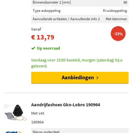
Binnendiameter 2 [mm]
86
SKF (11)
Type askoppeling
Kruiskoppeling
Spidan (15)
Aanvullende artikelen / Aanvullende info 2
Met klemmen
Womi (25)
Vanaf
-23%
€ 13,79
Toon meer
Op voorraad
Inhoud [liter]
Vandaag voor 15:00 besteld, morgen (zaterdag) bij u
0,09 (1)
geleverd.
0,180 (1)
Aanbiedingen
Inbouwplaats
Versnellingsbak zijde (41)
Wielzijde (39)
Aandrijfashoes Gkn-Lobro 190964
Vooras links (25)
Met vet
Vooras (23)
190964
Vooras rechts (21)
Nieuw onderdeel