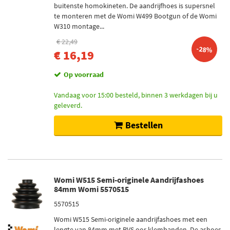
buitenste homokineten. De aandrijfhoes is supersnel
te monteren met de Womi W499 Bootgun of de Womi
W310 montage...
€ 22,49
-28%
€ 16,19
Op voorraad
Vandaag voor 15:00 besteld, binnen 3 werkdagen bij u
geleverd.
Bestellen
Womi W515 Semi-originele Aandrijfashoes
84mm Womi 5570515
5570515
Womi W515 Semi-originele aandrijfashoes met een
lengte van 84mm met RVS oor klembanden. De ashoes