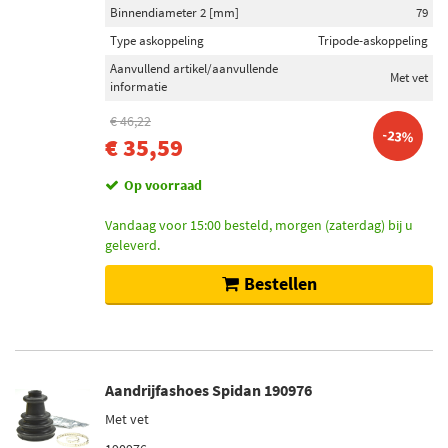
Binnendiameter 2 [mm]
79
Type askoppeling
Tripode-askoppeling
Aanvullend artikel/aanvullende
Met vet
informatie
€ 46,22
-23%
€ 35,59
Op voorraad
Vandaag voor 15:00 besteld, morgen (zaterdag) bij u
geleverd.
Bestellen
Aandrijfashoes Spidan 190976
Met vet