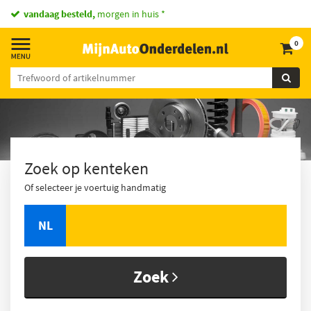
vandaag besteld,
morgen in huis *
0
Zoek op kenteken
Of selecteer je voertuig handmatig
NL
Zoek