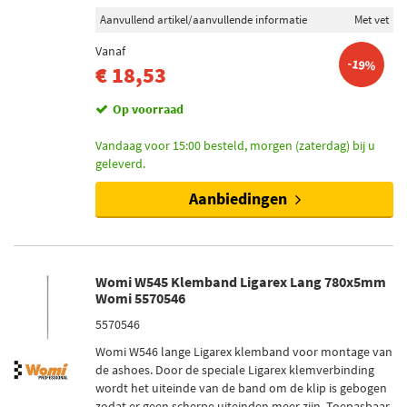
Aanvullend artikel/aanvullende informatie
Met vet
Vanaf
-19%
€ 18,53
Op voorraad
Vandaag voor 15:00 besteld, morgen (zaterdag) bij u
geleverd.
Aanbiedingen
Womi W545 Klemband Ligarex Lang 780x5mm
Womi 5570546
5570546
Womi W546 lange Ligarex klemband voor montage van
de ashoes. Door de speciale Ligarex klemverbinding
wordt het uiteinde van de band om de klip is gebogen
zodat er geen scherpe uiteinden meer zijn. Toepasbaar