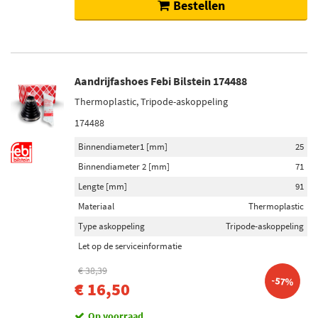
Bestellen
Aandrijfashoes Febi Bilstein 174488
Thermoplastic, Tripode-askoppeling
174488
Binnendiameter1 [mm]
25
Binnendiameter 2 [mm]
71
Lengte [mm]
91
Materiaal
Thermoplastic
Type askoppeling
Tripode-askoppeling
Let op de serviceinformatie
€ 38,39
-57%
€ 16,50
Op voorraad