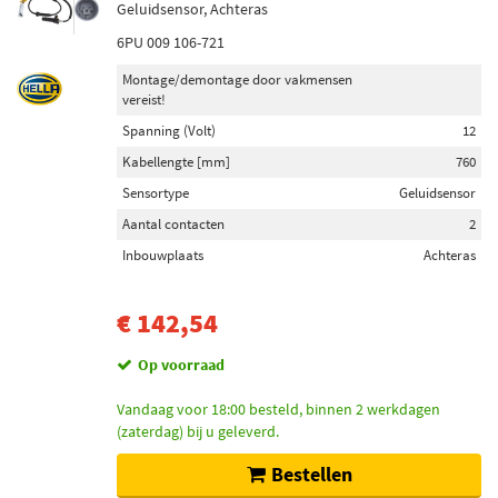
Geluidsensor, Achteras
6PU 009 106-721
Montage/demontage door vakmensen
vereist!
Spanning (Volt)
12
Kabellengte [mm]
760
Sensortype
Geluidsensor
Aantal contacten
2
Inbouwplaats
Achteras
€ 142,54
Op voorraad
Vandaag voor 18:00 besteld, binnen 2 werkdagen
(zaterdag) bij u geleverd.
Bestellen