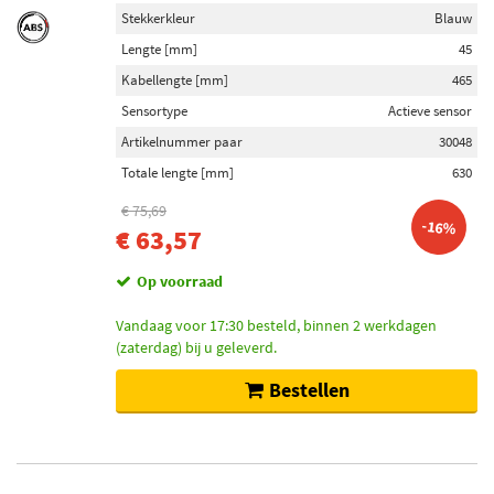
Stekkerkleur
Blauw
Lengte [mm]
45
Kabellengte [mm]
465
Sensortype
Actieve sensor
Artikelnummer paar
30048
Totale lengte [mm]
630
€ 75,69
-16%
€ 63,57
Op voorraad
Vandaag voor 17:30 besteld, binnen 2 werkdagen
(zaterdag) bij u geleverd.
Bestellen