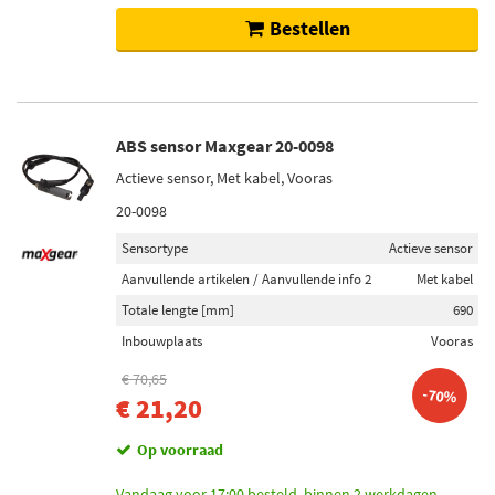
Bestellen
ABS sensor Maxgear 20-0098
Actieve sensor, Met kabel, Vooras
20-0098
Sensortype
Actieve sensor
Aanvullende artikelen / Aanvullende info 2
Met kabel
Totale lengte [mm]
690
Inbouwplaats
Vooras
€ 70,65
-70%
€ 21,20
Op voorraad
Vandaag voor 17:00 besteld, binnen 2 werkdagen