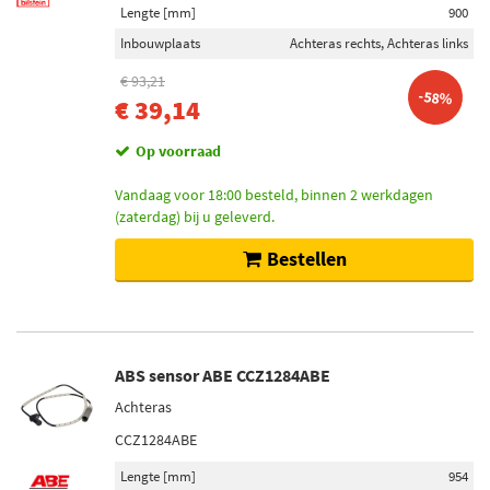
Vooras rechts (218)
Lengte [mm]
900
Vooras links (216)
Inbouwplaats
Achteras rechts, Achteras links
Vooras (208)
€ 93,21
Achteras rechts (200)
-58%
€ 39,14
Toon meer
Op voorraad
Voorraad
Vandaag voor 18:00 besteld, binnen 2 werkdagen
Niet op voorraad (1069)
(zaterdag) bij u geleverd.
Op voorraad (696)
Bestellen
ABS sensor ABE CCZ1284ABE
Achteras
CCZ1284ABE
Lengte [mm]
954