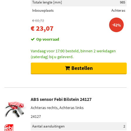
Totale lengte [mm]
985
Febi Bilstein (72)
Inbouwplaats
Achteras
Triscan (40)
€ 60,72
-62%
Delphi Diesel (66)
€ 23,07
Toon meer
Op voorraad
Vandaag voor 17:00 besteld, binnen 2 werkdagen
Categorieën
(zaterdag) bij u geleverd.
ABS sensor (1762)
Bestellen
ABS verbindingskabel (3)
Kabelreparatieset (3)
Injector reparatieset (1)
Elektronica componenten (1)
ABS sensor Febi Bilstein 24127
Toon meer
Achteras rechts, Achteras links
24127
Inbouwplaats
Achteras (240)
Aantal aansluitingen
2