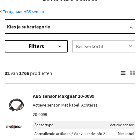
Terug naar ABS sensor
Modellen
Kies je subcategorie
1 Serie
2 Serie
Filters
3 Serie
4 Serie
5 Serie
Toon meer
32
van
1765
producten
×
1765
Resultaten
ABS sensor Maxgear 20-0099
Actieve sensor, Met kabel, Achteras
×
Merk
20-0099
ABS (96)
Sensortype
Actieve sensor
Bosch (76)
Aanvullende artikelen / Aanvullende info 2
Met kabel