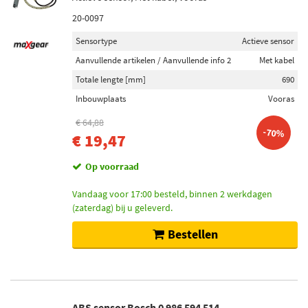
20-0097
Sensortype
Actieve sensor
Aanvullende artikelen / Aanvullende info 2
Met kabel
Totale lengte [mm]
690
Inbouwplaats
Vooras
€ 64,88
-70%
€ 19,47
Op voorraad
Vandaag voor 17:00 besteld, binnen 2 werkdagen
(zaterdag) bij u geleverd.
Bestellen
ABS sensor Bosch 0 986 594 514