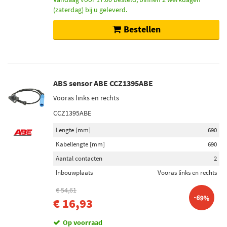
(zaterdag) bij u geleverd.
Bestellen
ABS sensor ABE CCZ1395ABE
Vooras links en rechts
CCZ1395ABE
Lengte [mm]
690
Kabellengte [mm]
690
Aantal contacten
2
Inbouwplaats
Vooras links en rechts
€ 54,61
-69%
€ 16,93
Op voorraad