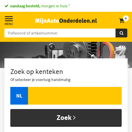
vandaag besteld,
morgen in huis *
0
Zoek op kenteken
Of selecteer je voertuig handmatig
NL
Zoek