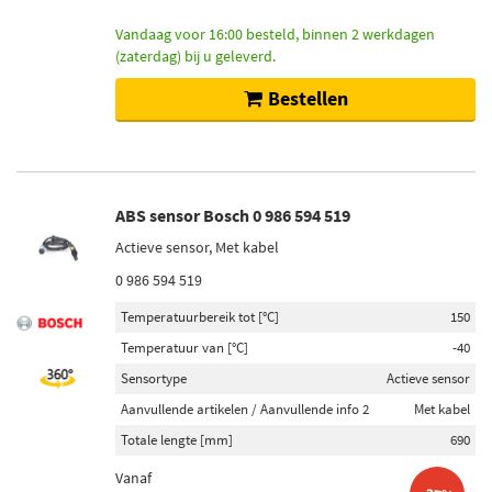
Vandaag voor 16:00 besteld, binnen 2 werkdagen
(zaterdag) bij u geleverd.
Bestellen
ABS sensor Bosch 0 986 594 519
Actieve sensor, Met kabel
0 986 594 519
Temperatuurbereik tot [°C]
150
Temperatuur van [°C]
-40
Sensortype
Actieve sensor
Aanvullende artikelen / Aanvullende info 2
Met kabel
Totale lengte [mm]
690
Vanaf