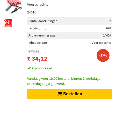
Vooras rechts
24610
Aantal aansluitingen
2
Lengte [mm]
640
Artikelnummer paar
24609
Inbouwplaats
Vooras rechts
€ 79,34
-57%
€ 34,12
Op voorraad
Vandaag voor 18:00 besteld, binnen 2 werkdagen
(zaterdag) bij u geleverd.
Bestellen