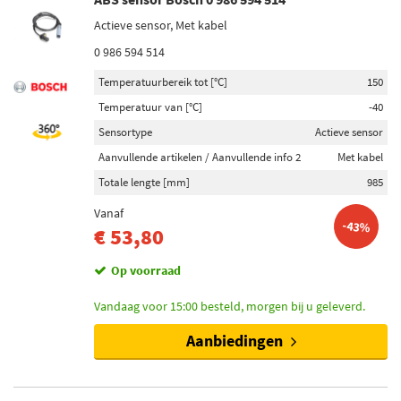
Actieve sensor, Met kabel
0 986 594 514
Temperatuurbereik tot [°C]
150
Temperatuur van [°C]
-40
Sensortype
Actieve sensor
Aanvullende artikelen / Aanvullende info 2
Met kabel
Totale lengte [mm]
985
Vanaf
-43%
€ 53,80
Op voorraad
Vandaag voor 15:00 besteld, morgen bij u geleverd.
Aanbiedingen