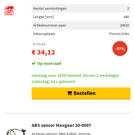
Aantal aansluitingen
2
Lengte [mm]
640
Artikelnummer paar
24610
Inbouwplaats
Vooras links
€ 79,34
-57%
€ 34,12
Op voorraad
Vandaag voor 18:00 besteld, binnen 2 werkdagen
(zaterdag) bij u geleverd.
Bestellen
ABS sensor Maxgear 20-0097
Actieve sensor, Met kabel, Vooras