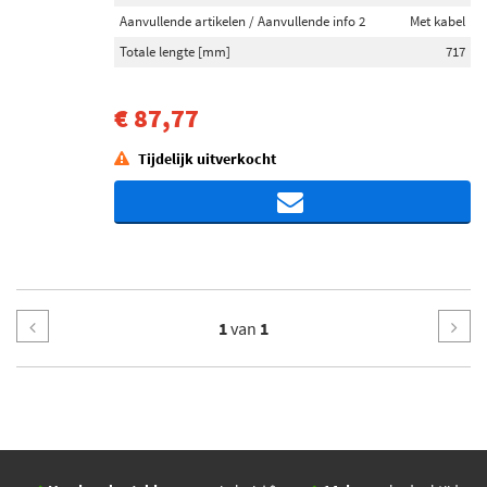
Aanvullende artikelen / Aanvullende info 2
Met kabel
Totale lengte [mm]
717
€ 87,77
Tijdelijk uitverkocht
1
van
1