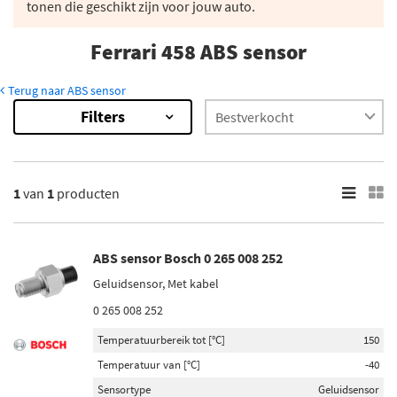
tonen die geschikt zijn voor jouw auto.
Ferrari 458 ABS sensor
Terug naar ABS sensor
Filters
1
van
1
producten
ABS sensor Bosch 0 265 008 252
Geluidsensor, Met kabel
0 265 008 252
Temperatuurbereik tot [°C]
150
Temperatuur van [°C]
-40
Sensortype
Geluidsensor