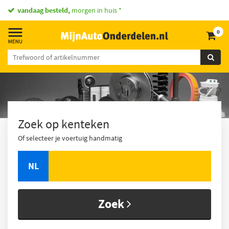
vandaag besteld,
morgen in huis *
0
Zoek op kenteken
Of selecteer je voertuig handmatig
NL
Zoek