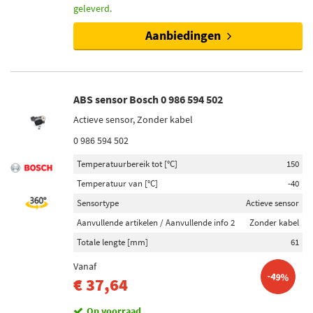
geleverd.
Aanbiedingen
ABS sensor Bosch 0 986 594 502
Actieve sensor, Zonder kabel
0 986 594 502
Temperatuurbereik tot [°C]
150
Temperatuur van [°C]
-40
Sensortype
Actieve sensor
Aanvullende artikelen / Aanvullende info 2
Zonder kabel
Totale lengte [mm]
61
Vanaf
-49%
€ 37,64
Op voorraad