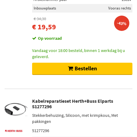
Inbouwplaats
Vooras rechts
€ 34,38
-43%
€ 19,59
Op voorraad
Vandaag voor 18:00 besteld, binnen 1 werkdag bij u
geleverd.
Bestellen
Kabelreparatieset Herth+Buss Elparts
51277296
Stekkerbehuizing, Silicoon, met krimpkous, Met
pakkingen
51277296