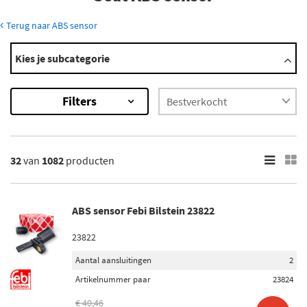
Terug naar ABS sensor
Modellen
Kies je subcategorie
127
128
Filters
132
850
Alhambra
Toon meer
32
van
1082
producten
×
1082
Resultaten
ABS sensor Febi Bilstein 23822
×
23822
Merk
Aantal aansluitingen
2
ABS (38)
Artikelnummer paar
23824
Bosch (26)
€ 40,46