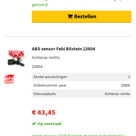
geleverd.
Bestellen
ABS sensor Febi Bilstein 23804
Achteras rechts
23804
Aantal aansluitingen
2
Artikelnummer paar
23806
Inbouwplaats
Achteras rechts
€ 43,45
Op voorraad
Vandaag voor 13:45 besteld, morgen (zaterdag) bij u