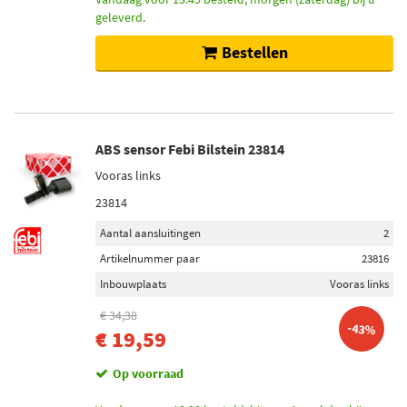
geleverd.
Bestellen
ABS sensor Febi Bilstein 23814
Vooras links
23814
Aantal aansluitingen
2
Artikelnummer paar
23816
Inbouwplaats
Vooras links
€ 34,38
-43%
€ 19,59
Op voorraad