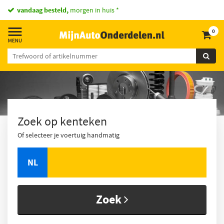
vandaag besteld,
morgen in huis *
0
Zoek op kenteken
Of selecteer je voertuig handmatig
NL
Zoek