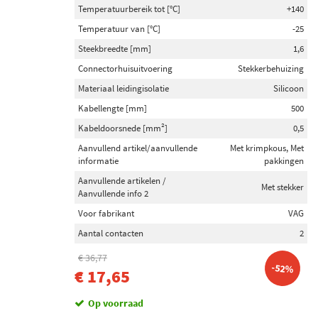
Temperatuurbereik tot [°C]
+140
Temperatuur van [°C]
-25
Steekbreedte [mm]
1,6
Connectorhuisuitvoering
Stekkerbehuizing
Materiaal leidingisolatie
Silicoon
Kabellengte [mm]
500
Kabeldoorsnede [mm²]
0,5
Aanvullend artikel/aanvullende
Met krimpkous, Met
informatie
pakkingen
Aanvullende artikelen /
Met stekker
Aanvullende info 2
Voor fabrikant
VAG
Aantal contacten
2
€ 36,77
-52%
€ 17,65
Op voorraad