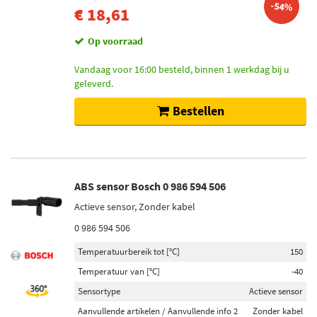
-54%
€ 18,61
Febi Bilstein (38)
Triscan (28)
Op voorraad
Delphi Diesel (45)
Vandaag voor 16:00 besteld, binnen 1 werkdag bij u
geleverd.
Toon meer
Bestellen
Categorieën
ABS sensor (1066)
ABS verbindingskabel (16)
Kabelreparatieset (12)
ABS sensor Bosch 0 986 594 506
Elektronica componenten (3)
Actieve sensor, Zonder kabel
Injector reparatieset (2)
0 986 594 506
Toon meer
Temperatuurbereik tot [°C]
150
Temperatuur van [°C]
-40
Inbouwplaats
Sensortype
Actieve sensor
Achteras rechts (147)
Aanvullende artikelen / Aanvullende info 2
Zonder kabel