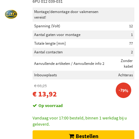
6PU 012 039-031
Montage/demontage door vakmensen
vereist!
Spanning (Volt)
12
Aantal gaten voor montage
1
Totale lengte [mm]
77
Aantal contacten
2
Zonder
Aanvullende artikelen / Aanvullende info 2
kabel
Inbouwplaats
Achteras
€ 66,25
-79%
€ 13,92
Op voorraad
Vandaag voor 17:00 besteld, binnen 1 werkdag bij u
geleverd.
Bestellen