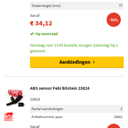
Achteras links (139)
Totale lengte [mm]
77
Vooras links (101)
Vanaf
Vooras rechts (98)
-53%
€ 34,12
Achteras (95)
Toon meer
Op voorraad
Vandaag voor 13:45 besteld, morgen (zaterdag) bij u
Voorraad
geleverd.
Niet op voorraad (617)
Aanbiedingen
Op voorraad (465)
ABS sensor Febi Bilstein 23824
23824
Aantal aansluitingen
2
Artikelnummer paar
23822
Vanaf