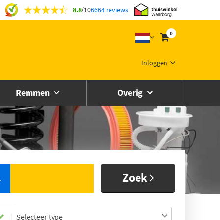
8.8
/
10
6664 reviews
0
Inloggen
Remmen
Overig
Zoek
L
Selecteer type