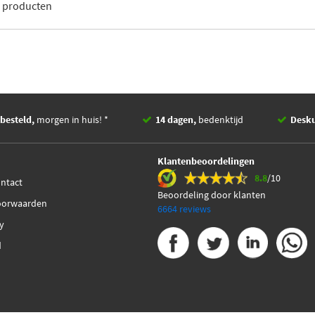
2
producten
besteld,
morgen in huis! *
14 dagen,
bedenktijd
Desk
Klantenbeoordelingen
8.8
/10
ontact
Beoordeling door klanten
oorwaarden
6664 reviews
cy
d