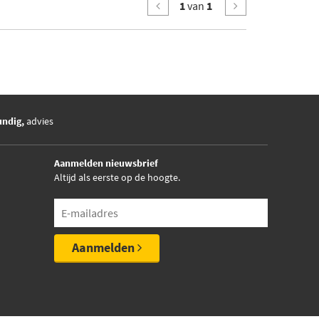
1
van
1
undig,
advies
Aanmelden nieuwsbrief
Altijd als eerste op de hoogte.
Aanmelden