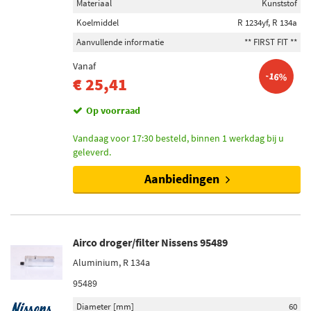
Materiaal
Kunststof
Koelmiddel
R 1234yf, R 134a
Aanvullende informatie
** FIRST FIT **
Vanaf
-16%
€ 25,41
Op voorraad
Vandaag voor 17:30 besteld, binnen 1 werkdag bij u
geleverd.
Aanbiedingen
Airco droger/filter Nissens 95489
Aluminium, R 134a
95489
Diameter [mm]
60