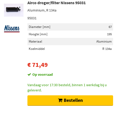
Airco droger/filter Nissens 95031
Aluminium, R 134a
95031
Diameter [mm]
67
Hoogte [mm]
195
Materiaal
Aluminium
Koelmiddel
R 134a
€ 71,49
Op voorraad
Vandaag voor 17:30 besteld, binnen 1 werkdag bij u
geleverd.
Bestellen