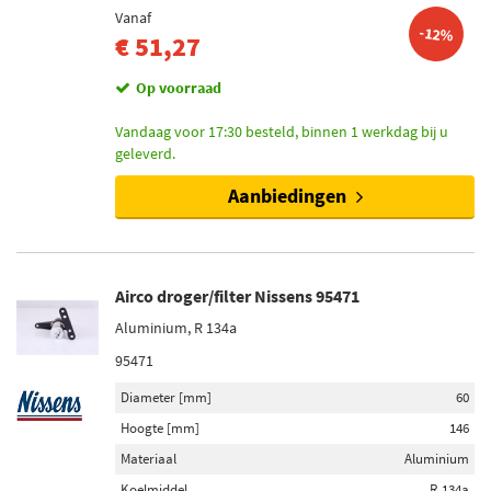
Vanaf
-12%
€ 51,27
Op voorraad
Vandaag voor 17:30 besteld, binnen 1 werkdag bij u
geleverd.
Aanbiedingen
Airco droger/filter Nissens 95471
Aluminium, R 134a
95471
Diameter [mm]
60
Hoogte [mm]
146
Materiaal
Aluminium
Koelmiddel
R 134a