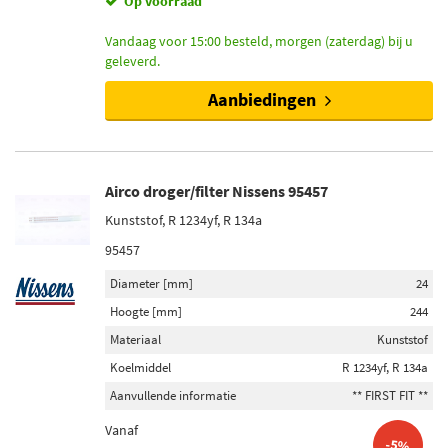
Op voorraad
Vandaag voor 15:00 besteld, morgen (zaterdag) bij u
geleverd.
Aanbiedingen
Airco droger/filter Nissens 95457
Kunststof, R 1234yf, R 134a
95457
Diameter [mm]
24
Hoogte [mm]
244
Materiaal
Kunststof
Koelmiddel
R 1234yf, R 134a
Aanvullende informatie
** FIRST FIT **
Vanaf
-5%