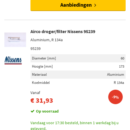
Aanbiedingen
Airco droger/filter Nissens 95239
Aluminium, R 134a
95239
Diameter [mm]
60
Hoogte [mm]
173
Materiaal
Aluminium
Koelmiddel
R 134a
Vanaf
-9%
€ 31,93
Op voorraad
Vandaag voor 17:30 besteld, binnen 1 werkdag bij u
geleverd.