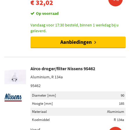
€ 32,02
Op voorraad
Vandaag voor 17:30 besteld, binnen 1 werkdag bij u
geleverd.
Aanbiedingen
Airco droger/filter Nissens 95462
Aluminium, R 134a
95462
Diameter [mm]
90
Hoogte [mm]
185
Materiaal
Aluminium
Koelmiddel
R 134a
Vanaf