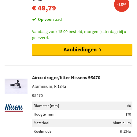
-16%
€ 48,79
Op voorraad
Vandaag voor 15:00 besteld, morgen (zaterdag) bij u
geleverd.
Aanbiedingen
Airco droger/filter Nissens 95470
Aluminium, R 134a
95470
Diameter [mm]
60
Hoogte [mm]
170
Materiaal
Aluminium
Koelmiddel
R 134a