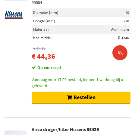
95504
Diameter [mm]
40
Hoogte [mm]
270
Materiaal
Aluminium
Koelmiddel
R 134a
€ 47,19
-6%
€ 44,36
Op voorraad
Vandaag voor 17:00 besteld, binnen 1 werkdag bij u
geleverd.
Bestellen
Airco droger/filter Nissens 95436