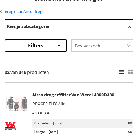
Terug naar Airco droger
Modellen
Kies je subcategorie
19
21
Filters
25
5
9
Toon meer
32
van
346
producten
×
346
Resultaten
Airco droger/filter Van Wezel 4300D330
DROGER FLES Alle
×
Merk
4300D330
Van Wezel (25)
Diameter 1 [mm]
89
Diederichs (8)
Lengte 1 [mm]
250