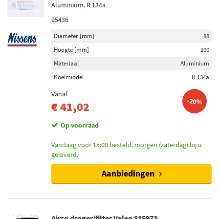
Aluminium, R 134a
95436
Diameter [mm]
88
Hoogte [mm]
200
Materiaal
Aluminium
Koelmiddel
R 134a
Vanaf
-20%
€ 41,02
Op voorraad
Vandaag voor 15:00 besteld, morgen (zaterdag) bij u
geleverd.
Aanbiedingen
Airco droger/filter Valeo 815973