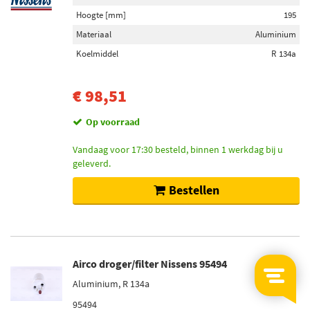
Hoogte [mm]
195
Materiaal
Aluminium
Koelmiddel
R 134a
€ 98,51
Op voorraad
Vandaag voor 17:30 besteld, binnen 1 werkdag bij u
geleverd.
Bestellen
Airco droger/filter Nissens 95494
Aluminium, R 134a
95494