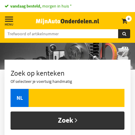
vandaag besteld,
morgen in huis *
0
Zoek op kenteken
Of selecteer je voertuig handmatig
NL
Zoek