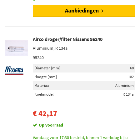
Aanbiedingen
Airco droger/filter Nissens 95240
Aluminium, R 134a
95240
Diameter [mm]
60
Hoogte [mm]
182
Materiaal
Aluminium
Koelmiddel
R 134a
€ 42,17
Op voorraad
Vandaag voor 17:30 besteld, binnen 1 werkdag bij u