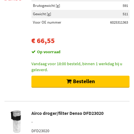
Brutogewicht [g]
591
Gewicht [g]
511
Voor OE nummer
6025311363
€ 66,55
Op voorraad
Vandaag voor 18:00 besteld, binnen 1 werkdag bij u
geleverd.
Bestellen
Airco droger/filter Denso DFD23020
-
DFD23020