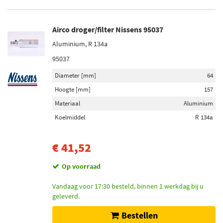
Airco droger/filter Nissens 95037
Aluminium, R 134a
95037
Diameter [mm]
64
Hoogte [mm]
157
Materiaal
Aluminium
Koelmiddel
R 134a
€ 41,52
Op voorraad
Vandaag voor 17:30 besteld, binnen 1 werkdag bij u
geleverd.
Bestellen