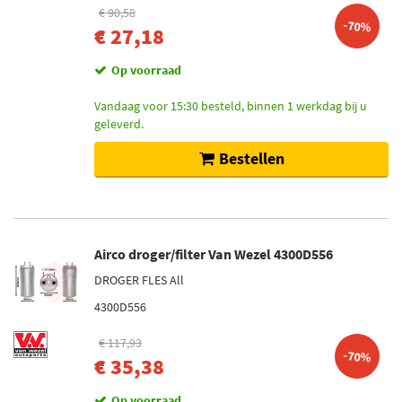
Nissens (26)
€ 90,58
-70%
€ 27,18
Ava Cooling (28)
Op voorraad
Valeo (38)
Vandaag voor 15:30 besteld, binnen 1 werkdag bij u
Toon meer
geleverd.
Voorraad
Bestellen
Niet op voorraad (235)
Op voorraad (111)
Airco droger/filter Van Wezel 4300D556
DROGER FLES All
4300D556
€ 117,93
-70%
€ 35,38
Op voorraad