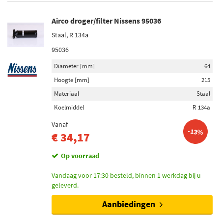
Airco droger/filter Nissens 95036
Staal, R 134a
95036
Diameter [mm]
64
Hoogte [mm]
215
Materiaal
Staal
Koelmiddel
R 134a
Vanaf
-13%
€ 34,17
Op voorraad
Vandaag voor 17:30 besteld, binnen 1 werkdag bij u
geleverd.
Aanbiedingen