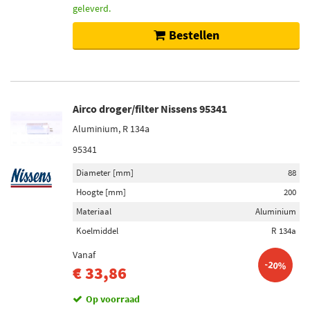
geleverd.
Bestellen
Airco droger/filter Nissens 95341
Aluminium, R 134a
95341
Diameter [mm]
88
Hoogte [mm]
200
Materiaal
Aluminium
Koelmiddel
R 134a
Vanaf
-20%
€ 33,86
Op voorraad