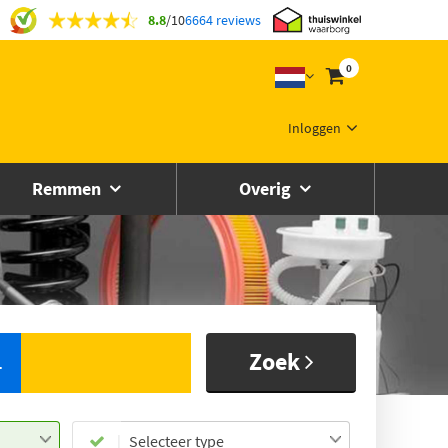
8.8
/
10
6664 reviews
0
Inloggen
Remmen
Overig
Zoek
L
Selecteer type