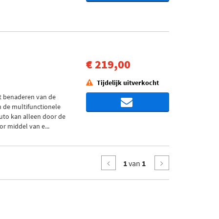
€ 219,00
Tijdelijk uitverkocht
et benaderen van de
n de multifunctionele
uto kan alleen door de
r middel van e...
1
van
1