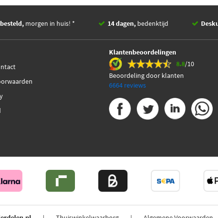
besteld,
morgen in huis! *
14 dagen,
bedenktijd
Desk
Klantenbeoordelingen
8.8
/10
ontact
Beoordeling door klanten
oorwaarden
6664 reviews
cy
d
erdelen.nl
Thuiswinkelwaarborg
Algemene Voorwaarden