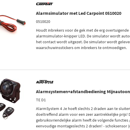
Alarmsimulator met Led Carpoint 0510020
0510020
Houdt inbrekers voor de gek met de erg overtuigende
alarmsimulator-knipper LED. De simulator wordt autom
het contact wordt uitgezet. De simulator wordt gelev
waarschuwinsstickers om inbrekers te ontmoedigen.
Alarmsystemen+afstandbediening Mijnautoon
TE D1
AlarmSystem 4 Je hoeft slechts 2 draden aan te sluiten
doeltreffend alarm voor een zeer aantrekkelijke prijs! D
gebruiksvriendelijke alarm heeft de volgende functies 
eenvoudige montageslechts 2 draden! - schoksensor (u