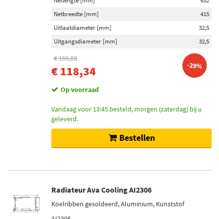
Netlengte [mm]
632
Netbreedte [mm]
415
Uitlaatdiameter [mm]
32,5
Uitgangsdiameter [mm]
32,5
€ 166,68
-29%
€ 118,34
Op voorraad
Vandaag voor 13:45 besteld, morgen (zaterdag) bij u
geleverd.
Bestellen
Radiateur Ava Cooling AI2306
Koelribben gesoldeerd, Aluminium, Kunststof
AI2306