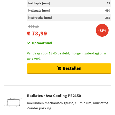
Netdiepte [mm]
23
Netlengte [mm]
680
Netbreedte [mm]
285
€ 96,10
-23%
€ 73,99
Op voorraad
Vandaag voor 13:45 besteld, morgen (zaterdag) bij u
geleverd.
Bestellen
Radiateur Ava Cooling PE2150
Koelribben mechanisch gelast, Aluminium, Kunststof,
Zonder pakking