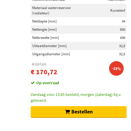
Materiaal waterreservoir
Kunststof
(radiateur)
Netdiepte [mm]
34
Netlengte [mm]
650
Netbreedte [mm]
436
Uitlaatdiameter [mm]
32,5
Uitgangsdiameter [mm]
32,5
€ 227,63
-25%
€ 170,72
Op voorraad
Vandaag voor 13:45 besteld, morgen (zaterdag) bij u
geleverd.
Bestellen