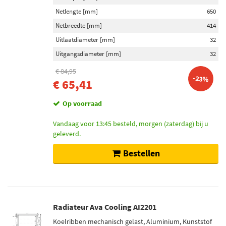
Netlengte [mm]
650
Netbreedte [mm]
414
Uitlaatdiameter [mm]
32
Uitgangsdiameter [mm]
32
€ 84,95
-23%
€ 65,41
Op voorraad
Vandaag voor 13:45 besteld, morgen (zaterdag) bij u
geleverd.
Bestellen
Radiateur Ava Cooling AI2201
Koelribben mechanisch gelast, Aluminium, Kunststof