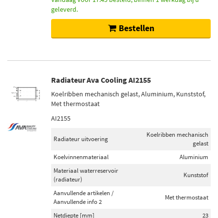
geleverd.
Bestellen
Radiateur Ava Cooling AI2155
Koelribben mechanisch gelast, Aluminium, Kunststof,
Met thermostaat
AI2155
Koelribben mechanisch
Radiateur uitvoering
gelast
Koelvinnenmateriaal
Aluminium
Materiaal waterreservoir
Kunststof
(radiateur)
Aanvullende artikelen /
Met thermostaat
Aanvullende info 2
Netdiepte [mm]
23