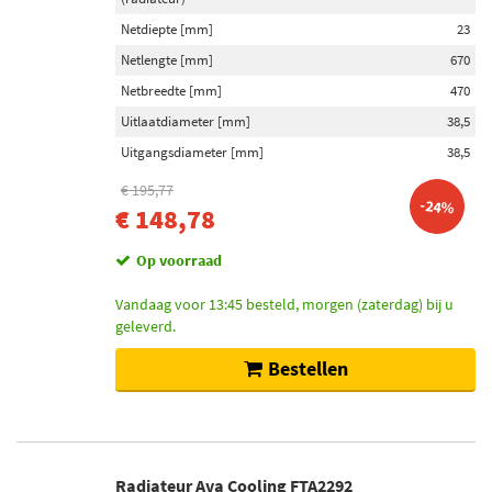
Netdiepte [mm]
23
Netlengte [mm]
670
Netbreedte [mm]
470
Uitlaatdiameter [mm]
38,5
Uitgangsdiameter [mm]
38,5
€ 195,77
-24%
€ 148,78
Op voorraad
Vandaag voor 13:45 besteld, morgen (zaterdag) bij u
geleverd.
Bestellen
Radiateur Ava Cooling FTA2292