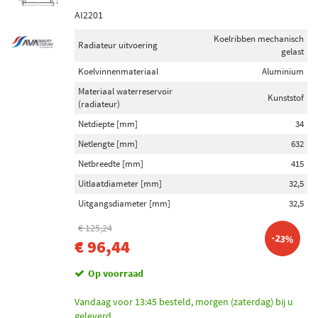
AI2201
Koelribben mechanisch
Radiateur uitvoering
gelast
Koelvinnenmateriaal
Aluminium
Materiaal waterreservoir
Kunststof
(radiateur)
Netdiepte [mm]
34
Netlengte [mm]
632
Netbreedte [mm]
415
Uitlaatdiameter [mm]
32,5
Uitgangsdiameter [mm]
32,5
€ 125,24
-23%
€ 96,44
Op voorraad
Vandaag voor 13:45 besteld, morgen (zaterdag) bij u
geleverd.