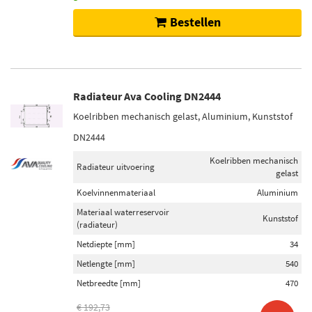
Bestellen
Radiateur Ava Cooling DN2444
Koelribben mechanisch gelast, Aluminium, Kunststof
DN2444
Koelribben mechanisch
Radiateur uitvoering
gelast
Koelvinnenmateriaal
Aluminium
Materiaal waterreservoir
Kunststof
(radiateur)
Netdiepte [mm]
34
Netlengte [mm]
540
Netbreedte [mm]
470
€ 192,73