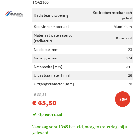
TOA2360
Koelribben mechanisch
Radiateur uitvoering
gelast
Koelvinnenmateriaal
Aluminium
Materiaal waterreservoir
Kunststof
(radiateur)
Netdiepte [mm]
23
Netlengte [mm]
374
Netbreedte [mm]
341
Uitlaatdiameter [mm]
28
Uitgangsdiameter [mm]
28
€ 88,51
-26%
€ 65,50
Op voorraad
Vandaag voor 13:45 besteld, morgen (zaterdag) bij u
geleverd.