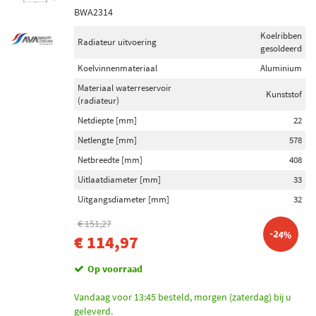
BWA2314
Voorraad
Koelribben
Niet op voorraad (2966)
Radiateur uitvoering
gesoldeerd
Op voorraad (511)
Koelvinnenmateriaal
Aluminium
Materiaal waterreservoir
Kunststof
(radiateur)
Netdiepte [mm]
22
Netlengte [mm]
578
Netbreedte [mm]
408
Uitlaatdiameter [mm]
33
Uitgangsdiameter [mm]
32
€ 151,27
-24%
€ 114,97
Op voorraad
Vandaag voor 13:45 besteld, morgen (zaterdag) bij u
geleverd.