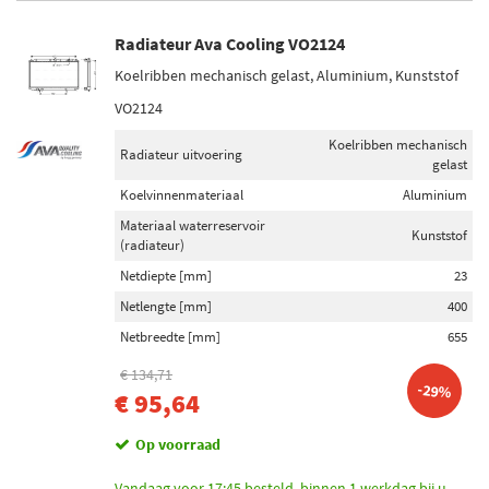
Radiateur Ava Cooling VO2124
Koelribben mechanisch gelast, Aluminium, Kunststof
VO2124
Koelribben mechanisch
Radiateur uitvoering
gelast
Koelvinnenmateriaal
Aluminium
Materiaal waterreservoir
Kunststof
(radiateur)
Netdiepte [mm]
23
Netlengte [mm]
400
Netbreedte [mm]
655
€ 134,71
-29%
€ 95,64
Op voorraad
Vandaag voor 17:45 besteld, binnen 1 werkdag bij u