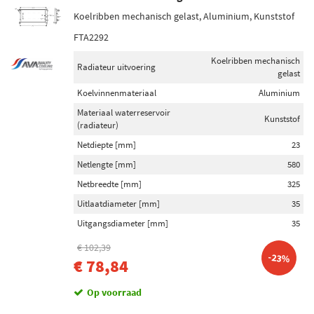
Koelribben mechanisch gelast, Aluminium, Kunststof
FTA2292
Koelribben mechanisch
Radiateur uitvoering
gelast
Koelvinnenmateriaal
Aluminium
Materiaal waterreservoir
Kunststof
(radiateur)
Netdiepte [mm]
23
Netlengte [mm]
580
Netbreedte [mm]
325
Uitlaatdiameter [mm]
35
Uitgangsdiameter [mm]
35
€ 102,39
-23%
€ 78,84
Op voorraad