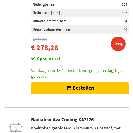
Netlengte [mm]
865
Netbreedte [mm]
442
Uitlaatdiameter [mm]
34
Uitgangsdiameter [mm]
40
€ 391,94
-29%
€ 278,28
Op voorraad
Vandaag voor 13:45 besteld, morgen (zaterdag) bij u
geleverd.
Bestellen
Radiateur Ava Cooling KA2126
Koelribben gesoldeerd, Aluminium, Kunststof, met