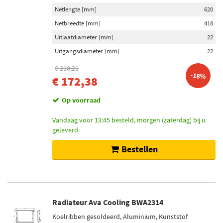
Netlengte [mm]
620
Netlengte [mm]
Netbreedte [mm]
418
650 (110)
Uitlaatdiameter [mm]
22
375 (93)
Uitgangsdiameter [mm]
22
600 (88)
€ 210,21
-18%
640 (81)
€ 172,38
400 (73)
Op voorraad
Toon meer
Vandaag voor 13:45 besteld, morgen (zaterdag) bij u
geleverd.
Netbreedte [mm]
378 (217)
Bestellen
322 (133)
415 (105)
438 (64)
398 (60)
Radiateur Ava Cooling BWA2314
Toon meer
Koelribben gesoldeerd, Aluminium, Kunststof