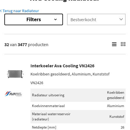
Terug naar Radiateur
Filters
3477
Resultaten
×
Categorieën
32
van
3477
producten
Radiateur (3467)
Interkoeler (12)
Koelmodule (radiateur+condensor) (10)
Interkoeler Ava Cooling VN2426
Koelribben gesoldeerd, Aluminium, Kunststof
Netdiepte [mm]
VN2426
16 (604)
Koelribben
34 (449)
Radiateur uitvoering
gesoldeerd
26 (430)
Koelvinnenmateriaal
Aluminium
23 (397)
Materiaal waterreservoir
Kunststof
32 (343)
(radiateur)
Toon meer
Netdiepte [mm]
26