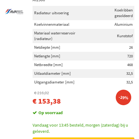
Koelribben
Radiateur uitvoering
gesoldeerd
Koelvinnenmateriaal
Aluminium
Materiaal waterreservoir
Kunststof
(radiateur)
Netdiepte [mm]
26
Netlengte [mm]
720
Netbreedte [mm]
468
Uitlaatdiameter [mm]
32,5
Uitgangsdiameter [mm]
32,5
€ 216,02
-29%
€ 153,38
Op voorraad
Vandaag voor 13:45 besteld, morgen (zaterdag) bij u
geleverd.