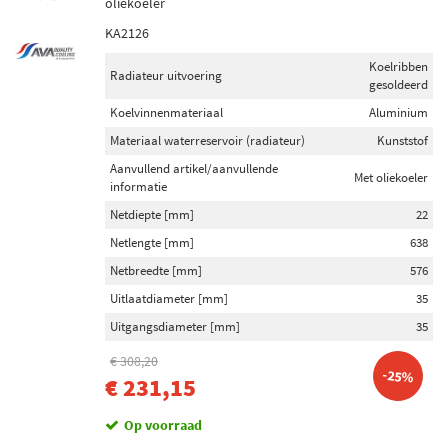
oliekoeler
KA2126
Koelribben
Radiateur uitvoering
gesoldeerd
Koelvinnenmateriaal
Aluminium
Materiaal waterreservoir (radiateur)
Kunststof
Aanvullend artikel/aanvullende
Met oliekoeler
informatie
Netdiepte [mm]
22
Netlengte [mm]
638
Netbreedte [mm]
576
Uitlaatdiameter [mm]
35
Uitgangsdiameter [mm]
35
€ 308,20
-25%
€ 231,15
Op voorraad