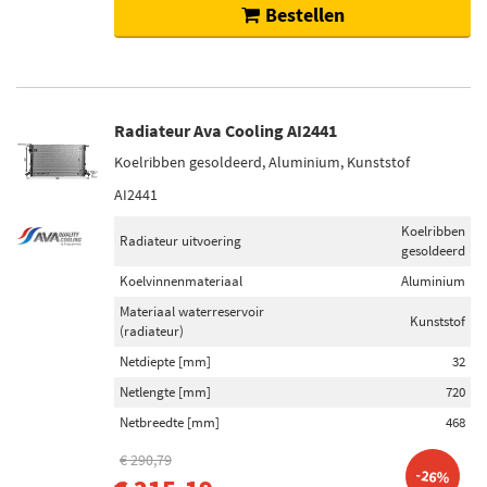
Bestellen
Radiateur Ava Cooling AI2441
Koelribben gesoldeerd, Aluminium, Kunststof
AI2441
Koelribben
Radiateur uitvoering
gesoldeerd
Koelvinnenmateriaal
Aluminium
Materiaal waterreservoir
Kunststof
(radiateur)
Netdiepte [mm]
32
Netlengte [mm]
720
Netbreedte [mm]
468
€ 290,79
-26%