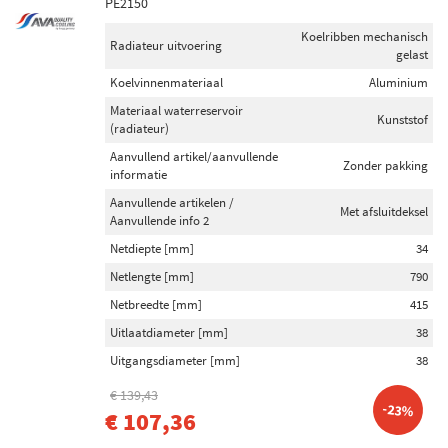
PE2150
Koelribben mechanisch
Radiateur uitvoering
gelast
Koelvinnenmateriaal
Aluminium
Materiaal waterreservoir
Kunststof
(radiateur)
Aanvullend artikel/aanvullende
Zonder pakking
informatie
Aanvullende artikelen /
Met afsluitdeksel
Aanvullende info 2
Netdiepte [mm]
34
Netlengte [mm]
790
Netbreedte [mm]
415
Uitlaatdiameter [mm]
38
Uitgangsdiameter [mm]
38
€ 139,43
-23%
€ 107,36