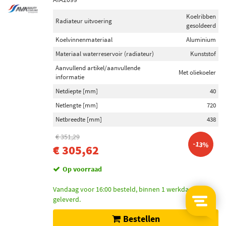
Koelribben
Radiateur uitvoering
gesoldeerd
Koelvinnenmateriaal
Aluminium
Materiaal waterreservoir (radiateur)
Kunststof
Aanvullend artikel/aanvullende
Met oliekoeler
informatie
Netdiepte [mm]
40
Netlengte [mm]
720
Netbreedte [mm]
438
€ 351,29
-13%
€ 305,62
Op voorraad
Vandaag voor 16:00 besteld, binnen 1 werkdag bij u
geleverd.
Bestellen