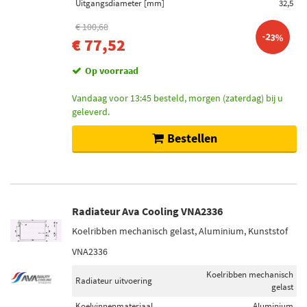
Uitgangsdiameter [mm]
32,5
€ 100,68
-23%
€ 77,52
Op voorraad
Vandaag voor 13:45 besteld, morgen (zaterdag) bij u
geleverd.
Bestellen
Radiateur Ava Cooling VNA2336
Koelribben mechanisch gelast, Aluminium, Kunststof
VNA2336
Koelribben mechanisch
Radiateur uitvoering
gelast
Koelvinnenmateriaal
Aluminium